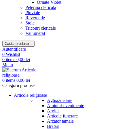
Ornate Violet
Pelerina clericala
Pluviale
Reverende
Stole
Tricouri clericale
Val umeral
Cauta produse...
Autentificare
0
Wishlist
0
items
0,00
lei
Menu
0
items
0,00
lei
Categorii produse
Articole religioase
Aghiazmatare
Amintiri evenimente
Argint
Articole funerare
Arzator tamaie
Bratari