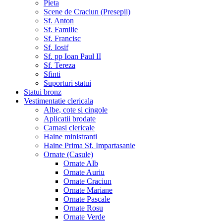
Pieta
Scene de Craciun (Presepii)
Sf. Anton
Sf. Familie
Sf. Francisc
Sf. Iosif
Sf. pp Ioan Paul II
Sf. Tereza
Sfinti
Suporturi statui
Statui bronz
Vestimentatie clericala
Albe, cote si cingole
Aplicatii brodate
Camasi clericale
Haine ministranti
Haine Prima Sf. Impartasanie
Ornate (Casule)
Ornate Alb
Ornate Auriu
Ornate Craciun
Ornate Mariane
Ornate Pascale
Ornate Rosu
Ornate Verde