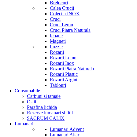
Brelocuri
Calea Crucii
Colectia INOX
Cruci
Cruci Lemn
Cruci Piatra Naturala
Icoane
Magneti
Puzzle
Rozarii
Rozarii Lemn
Rozarii Inox
Rozarii Piatra Naturala
Rozarii Plastic
Rozarii Argint
Tablouri
Consumabile
Carbuni si tamaie
Ostii
Parafina lichida
Rezerve lumanari si fitil
SACRUM CALIX
Lumanari
Lumanari Advent
Lumanari Altar