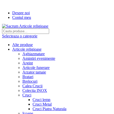
Transport gratuit la comenzi de peste...
Despre noi
Contul meu
Selecteaza o categorie
Alte produse
Articole religioase
Aghiazmatare
Amintiri evenimente
Argint
Articole funerare
Arzator tamaie
Bratari
Brelocuri
Calea Crucii
Colectia INOX
Cruci
Cruci lemn
Cruci Metal
Cruci Piatra Naturala
Icoane