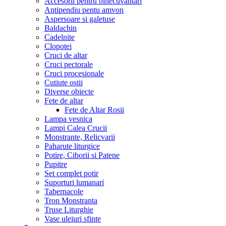
Accesorii pentru binecuvantari
Antipendiu pentu amvon
Aspersoare si galetuse
Baldachin
Cadelnite
Clopotei
Cruci de altar
Cruci pectorale
Cruci procesionale
Cutiute ostii
Diverse obiecte
Fete de altar
Fete de Altar Rosii
Lampa vesnica
Lampi Calea Crucii
Monstrante, Relicvarii
Paharute liturgice
Potire, Ciborii si Patene
Pupitre
Set complet potir
Suporturi lumanari
Tabernacole
Tron Monstranta
Truse Liturghie
Vase uleiuri sfinte