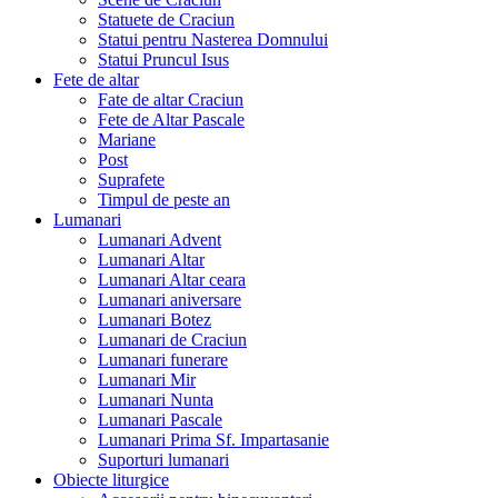
Statuete de Craciun
Statui pentru Nasterea Domnului
Statui Pruncul Isus
Fete de altar
Fate de altar Craciun
Fete de Altar Pascale
Mariane
Post
Suprafete
Timpul de peste an
Lumanari
Lumanari Advent
Lumanari Altar
Lumanari Altar ceara
Lumanari aniversare
Lumanari Botez
Lumanari de Craciun
Lumanari funerare
Lumanari Mir
Lumanari Nunta
Lumanari Pascale
Lumanari Prima Sf. Impartasanie
Suporturi lumanari
Obiecte liturgice