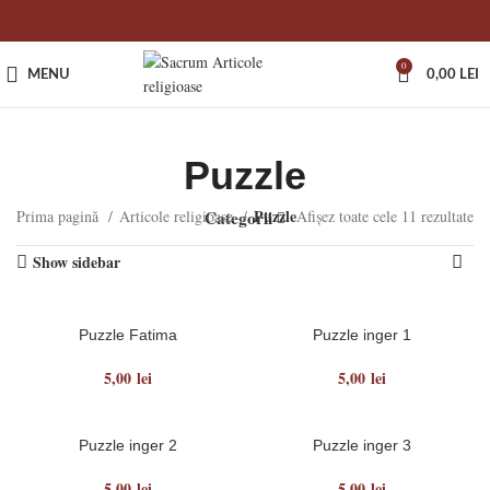
0
MENU
0,00
LEI
Puzzle
Puzzle
Prima pagină
Articole religioase
Categorii
Afișez toate cele 11 rezultate
Show sidebar
Puzzle Fatima
Puzzle inger 1
5,00
lei
5,00
lei
Puzzle inger 2
Puzzle inger 3
5,00
lei
5,00
lei