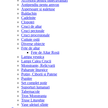
Accesorii pentru binecuvantari
Antipendiu pentu amvon
Aspersoare si galetuse
Baldachin
Cadelnite
Clopotei
Cruci de altar
Cruci pectorale
Cruci procesionale
Cutiute ostii
Diverse obiecte
Fete de altar
Fete de Altar Rosii
Lampa vesnica
Lampi Calea Crucii
Monstrante, Relicvarii
Paharute liturgice
Potire, Ciborii si Patene
Pupitre
Set complet potir
Suporturi lumanari
Tabernacole
Tron Monstranta
Truse Liturghie
Vase uleiuri sfinte