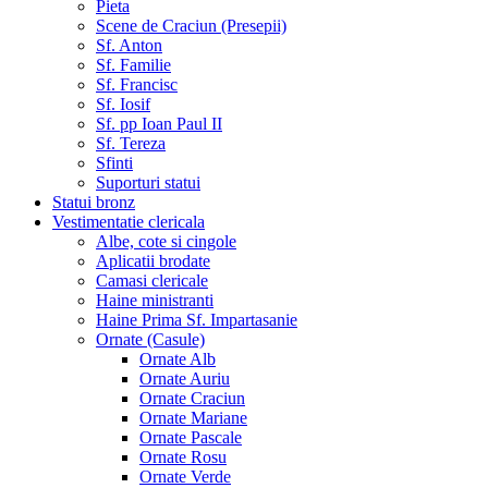
Pieta
Scene de Craciun (Presepii)
Sf. Anton
Sf. Familie
Sf. Francisc
Sf. Iosif
Sf. pp Ioan Paul II
Sf. Tereza
Sfinti
Suporturi statui
Statui bronz
Vestimentatie clericala
Albe, cote si cingole
Aplicatii brodate
Camasi clericale
Haine ministranti
Haine Prima Sf. Impartasanie
Ornate (Casule)
Ornate Alb
Ornate Auriu
Ornate Craciun
Ornate Mariane
Ornate Pascale
Ornate Rosu
Ornate Verde