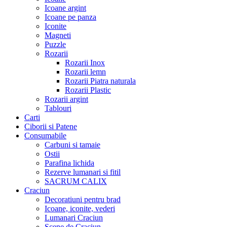
Icoane argint
Icoane pe panza
Iconite
Magneti
Puzzle
Rozarii
Rozarii Inox
Rozarii lemn
Rozarii Piatra naturala
Rozarii Plastic
Rozarii argint
Tablouri
Carti
Ciborii si Patene
Consumabile
Carbuni si tamaie
Ostii
Parafina lichida
Rezerve lumanari si fitil
SACRUM CALIX
Craciun
Decoratiuni pentru brad
Icoane, iconite, vederi
Lumanari Craciun
Scene de Craciun