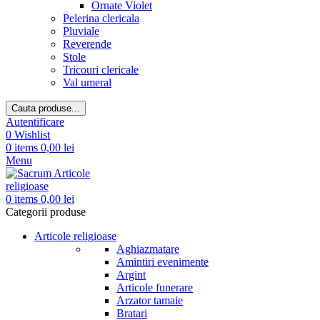
Ornate Violet
Pelerina clericala
Pluviale
Reverende
Stole
Tricouri clericale
Val umeral
Cauta produse...
Autentificare
0
Wishlist
0
items
0,00
lei
Menu
0
items
0,00
lei
Categorii produse
Articole religioase
Aghiazmatare
Amintiri evenimente
Argint
Articole funerare
Arzator tamaie
Bratari