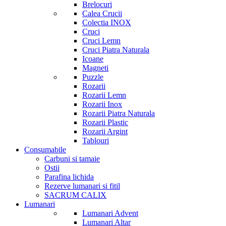
Brelocuri
Calea Crucii
Colectia INOX
Cruci
Cruci Lemn
Cruci Piatra Naturala
Icoane
Magneti
Puzzle
Rozarii
Rozarii Lemn
Rozarii Inox
Rozarii Piatra Naturala
Rozarii Plastic
Rozarii Argint
Tablouri
Consumabile
Carbuni si tamaie
Ostii
Parafina lichida
Rezerve lumanari si fitil
SACRUM CALIX
Lumanari
Lumanari Advent
Lumanari Altar