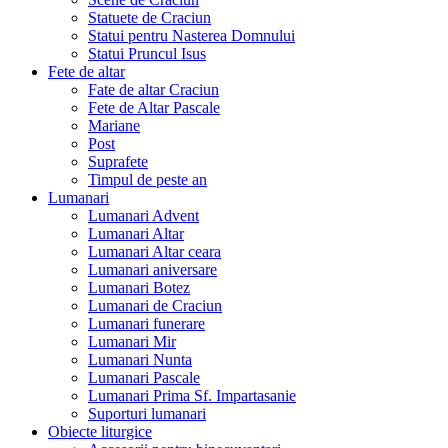
Statuete de Craciun
Statui pentru Nasterea Domnului
Statui Pruncul Isus
Fete de altar
Fate de altar Craciun
Fete de Altar Pascale
Mariane
Post
Suprafete
Timpul de peste an
Lumanari
Lumanari Advent
Lumanari Altar
Lumanari Altar ceara
Lumanari aniversare
Lumanari Botez
Lumanari de Craciun
Lumanari funerare
Lumanari Mir
Lumanari Nunta
Lumanari Pascale
Lumanari Prima Sf. Impartasanie
Suporturi lumanari
Obiecte liturgice