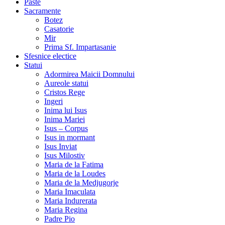
Paste
Sacramente
Botez
Casatorie
Mir
Prima Sf. Impartasanie
Sfesnice electice
Statui
Adormirea Maicii Domnului
Aureole statui
Cristos Rege
Ingeri
Inima lui Isus
Inima Mariei
Isus – Corpus
Isus in mormant
Isus Inviat
Isus Milostiv
Maria de la Fatima
Maria de la Loudes
Maria de la Medjugorje
Maria Imaculata
Maria Indurerata
Maria Regina
Padre Pio