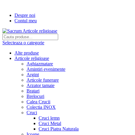
Transport gratuit la comenzi de peste...
Despre noi
Contul meu
Selecteaza o categorie
Alte produse
Articole religioase
Aghiazmatare
Amintiri evenimente
Argint
Articole funerare
Arzator tamaie
Bratari
Brelocuri
Calea Crucii
Colectia INOX
Cruci
Cruci lemn
Cruci Metal
Cruci Piatra Naturala
Icoane