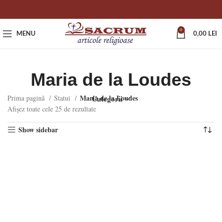
0
MENU
0,00
LEI
Maria de la Loudes
Maria de la Loudes
Prima pagină
Statui
Categorii
Afișez toate cele 25 de rezultate
Show sidebar