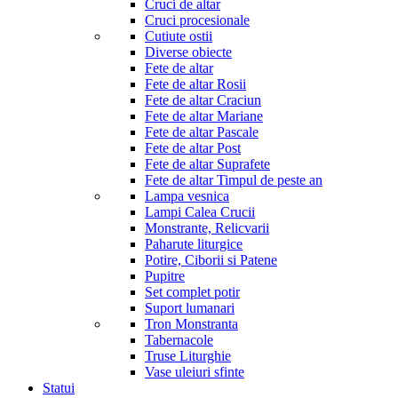
Cruci de altar
Cruci procesionale
Cutiute ostii
Diverse obiecte
Fete de altar
Fete de altar Rosii
Fete de altar Craciun
Fete de altar Mariane
Fete de altar Pascale
Fete de altar Post
Fete de altar Suprafete
Fete de altar Timpul de peste an
Lampa vesnica
Lampi Calea Crucii
Monstrante, Relicvarii
Paharute liturgice
Potire, Ciborii si Patene
Pupitre
Set complet potir
Suport lumanari
Tron Monstranta
Tabernacole
Truse Liturghie
Vase uleiuri sfinte
Statui