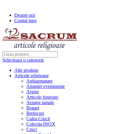
Transport gratuit la comenzi de peste...
Despre noi
Contul meu
Selecteaza o categorie
Alte produse
Articole religioase
Aghiazmatare
Amintiri evenimente
Argint
Articole funerare
Arzator tamaie
Bratari
Brelocuri
Calea Crucii
Colectia INOX
Cruci