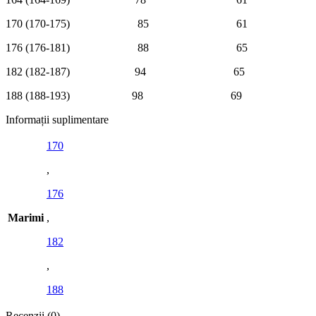
170 (170-175) 85 61
176 (176-181) 88 65
182 (182-187) 94 65
188 (188-193) 98 69
Informații suplimentare
170
,
176
Marimi
,
182
,
188
Recenzii (0)