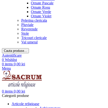
Ornate Pascale
Ornate Rosu
Ornate Verde
Ornate Violet
Pelerina clericala
Pluviale
Reverende
Stole
Tricouri clericale
Val umeral
Cauta produse...
Autentificare
0
Wishlist
0
items
0,00
lei
Menu
0
items
0,00
lei
Categorii produse
Articole religioase