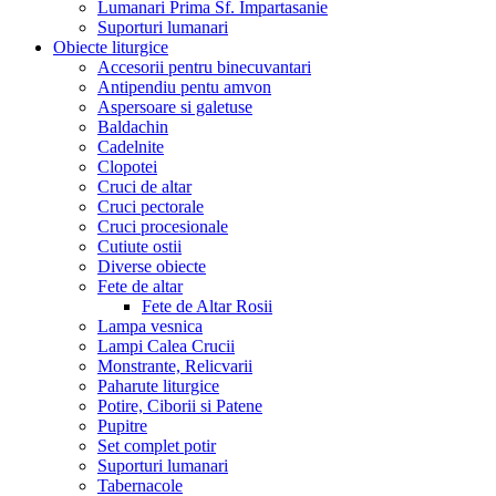
Lumanari Prima Sf. Impartasanie
Suporturi lumanari
Obiecte liturgice
Accesorii pentru binecuvantari
Antipendiu pentu amvon
Aspersoare si galetuse
Baldachin
Cadelnite
Clopotei
Cruci de altar
Cruci pectorale
Cruci procesionale
Cutiute ostii
Diverse obiecte
Fete de altar
Fete de Altar Rosii
Lampa vesnica
Lampi Calea Crucii
Monstrante, Relicvarii
Paharute liturgice
Potire, Ciborii si Patene
Pupitre
Set complet potir
Suporturi lumanari
Tabernacole