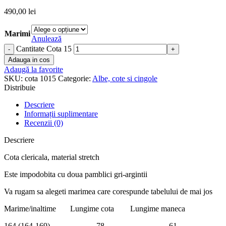
490,00
lei
Marimi
Anulează
Cantitate Cota 15
Adauga in cos
Adaugă la favorite
SKU:
cota 1015
Categorie:
Albe, cote si cingole
Distribuie
Descriere
Informații suplimentare
Recenzii (0)
Descriere
Cota clericala, material stretch
Este impodobita cu doua pamblici gri-argintii
Va rugam sa alegeti marimea care corespunde tabelului de mai jos
Marime/inaltime Lungime cota Lungime maneca
164 (164-169) 78 61