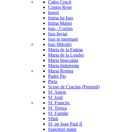
Calea Crucii
Cristos Rege
Ingeri
Inima lui Isus
Inima Mariei
Isus - Corpus
Isus Inviat
Isus in mormant
Isus Milostiv
Maria de la Fatima
Maria de la Loudes
Maria Imaculata
Maria Indurerata
Maria Regina
Padre Pio
Pieta
Scene de Craciun (Presepii)
Sf. Anton
Sf. Iosif
Sf. Francisc
Sf. Tereza
Sf. Familie
Sfinti
Sf. pp Ioan Paul II
Suporturi statui