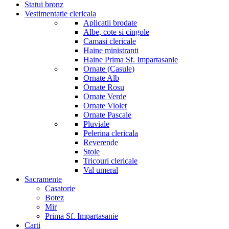
Statui bronz
Vestimentatie clericala
Aplicatii brodate
Albe, cote si cingole
Camasi clericale
Haine ministranti
Haine Prima Sf. Impartasanie
Ornate (Casule)
Ornate Alb
Ornate Rosu
Ornate Verde
Ornate Violet
Ornate Pascale
Pluviale
Pelerina clericala
Reverende
Stole
Tricouri clericale
Val umeral
Sacramente
Casatorie
Botez
Mir
Prima Sf. Impartasanie
Carti