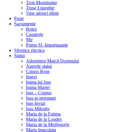
Tron Monstranta
Truse Liturghie
Vase uleiuri sfinte
Paste
Sacramente
Botez
Casatorie
Mir
Prima Sf. Impartasanie
Sfesnice electice
Statui
Adormirea Maicii Domnului
Aureole statui
Cristos Rege
Ingeri
Inima lui Isus
Inima Mariei
Isus – Corpus
Isus in mormant
Isus Inviat
Isus Milostiv
Maria de la Fatima
Maria de la Loudes
Maria de la Medjugorje
Maria Imaculata