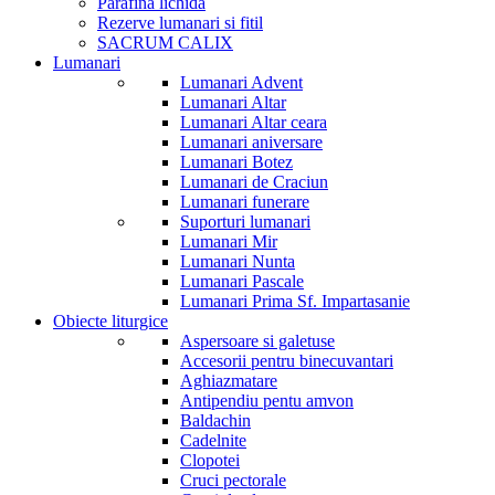
Parafina lichida
Rezerve lumanari si fitil
SACRUM CALIX
Lumanari
Lumanari Advent
Lumanari Altar
Lumanari Altar ceara
Lumanari aniversare
Lumanari Botez
Lumanari de Craciun
Lumanari funerare
Suporturi lumanari
Lumanari Mir
Lumanari Nunta
Lumanari Pascale
Lumanari Prima Sf. Impartasanie
Obiecte liturgice
Aspersoare si galetuse
Accesorii pentru binecuvantari
Aghiazmatare
Antipendiu pentu amvon
Baldachin
Cadelnite
Clopotei
Cruci pectorale