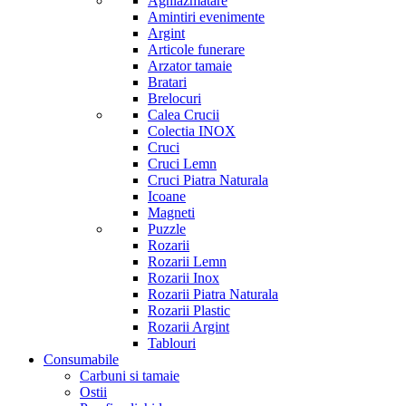
Aghiazmatare
Amintiri evenimente
Argint
Articole funerare
Arzator tamaie
Bratari
Brelocuri
Calea Crucii
Colectia INOX
Cruci
Cruci Lemn
Cruci Piatra Naturala
Icoane
Magneti
Puzzle
Rozarii
Rozarii Lemn
Rozarii Inox
Rozarii Piatra Naturala
Rozarii Plastic
Rozarii Argint
Tablouri
Consumabile
Carbuni si tamaie
Ostii