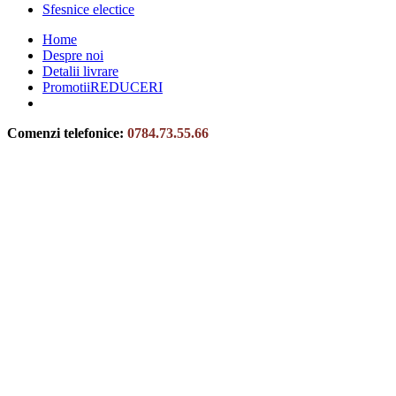
Sfesnice electice
Home
Despre noi
Detalii livrare
Promotii
REDUCERI
Comenzi telefonice:
0784.73.55.66