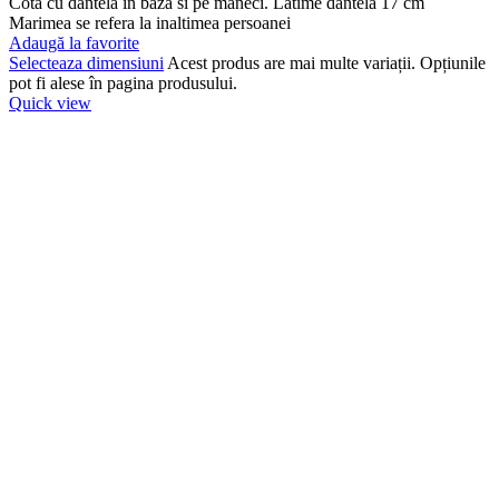
Cota cu dantela in baza si pe maneci. Latime dantela 17 cm
Marimea se refera la inaltimea persoanei
Adaugă la favorite
Selecteaza dimensiuni
Acest produs are mai multe variații. Opțiunile
pot fi alese în pagina produsului.
Quick view