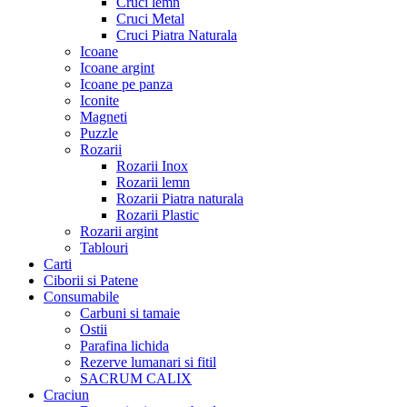
Cruci lemn
Cruci Metal
Cruci Piatra Naturala
Icoane
Icoane argint
Icoane pe panza
Iconite
Magneti
Puzzle
Rozarii
Rozarii Inox
Rozarii lemn
Rozarii Piatra naturala
Rozarii Plastic
Rozarii argint
Tablouri
Carti
Ciborii si Patene
Consumabile
Carbuni si tamaie
Ostii
Parafina lichida
Rezerve lumanari si fitil
SACRUM CALIX
Craciun