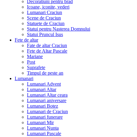
Decoratiuni pentru brad
Icoane, iconite, vederi
Lumanari Craciun
Scene de Craciun
Statuete de Craciun
Statui pentru Nasterea Domnului
Statui Pruncul Isus
Fete de altar
Fate de altar Craciun
Fete de Altar Pascale
Mariane
Post
Suprafete
Timpul de peste an
Lumanari
Lumanari Advent
Lumanari Altar
Lumanari Altar ceara
Lumanari aniversare
Lumanari Botez
Lumanari de Craciun
Lumanari funerare
Lumanari Mir
Lumanari Nunta
Lumanari Pascale