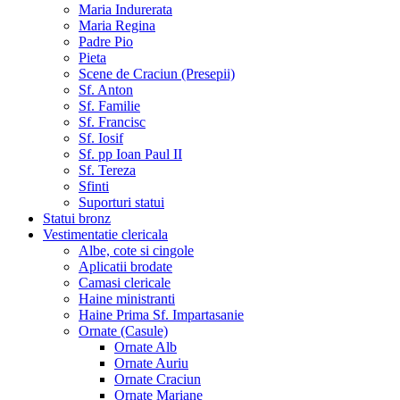
Maria Indurerata
Maria Regina
Padre Pio
Pieta
Scene de Craciun (Presepii)
Sf. Anton
Sf. Familie
Sf. Francisc
Sf. Iosif
Sf. pp Ioan Paul II
Sf. Tereza
Sfinti
Suporturi statui
Statui bronz
Vestimentatie clericala
Albe, cote si cingole
Aplicatii brodate
Camasi clericale
Haine ministranti
Haine Prima Sf. Impartasanie
Ornate (Casule)
Ornate Alb
Ornate Auriu
Ornate Craciun
Ornate Mariane