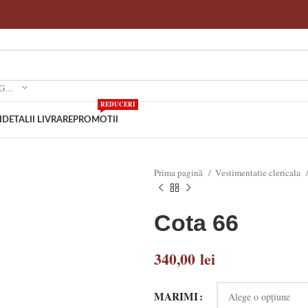
SELECTEAZA O CATEGORIE
REDUCERI
I
DETALII LIVRARE
PROMOTII
Prima pagină
Vestimentatie clericala
Cota 66
340,00
lei
MARIMI