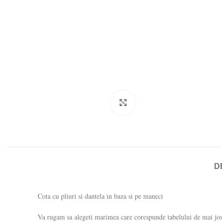
Click to enlarge
D
Cota cu pliuri si dantela in baza si pe maneci
Va rugam sa alegeti marimea care corespunde tabelului de mai jo