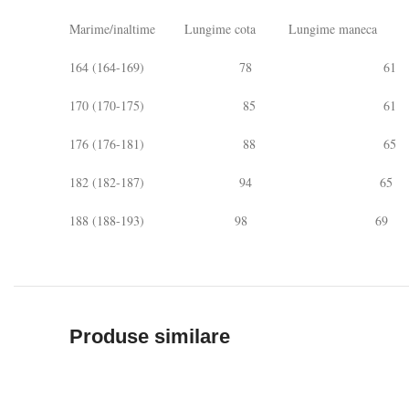
Marime/inaltime Lungime cota Lungime maneca
164 (164-169) 78 61
170 (170-175) 85 61
176 (176-181) 88 65
182 (182-187) 94 65
188 (188-193) 98 69
Produse similare