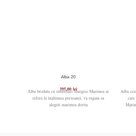
Alba 20
395,00
lei
Alba brodata cu simboluri liturgice Marimea se
Alba ccu
refera la inaltimea persoanei, va rugam sa
care
alegeti marimea dorita
Mari