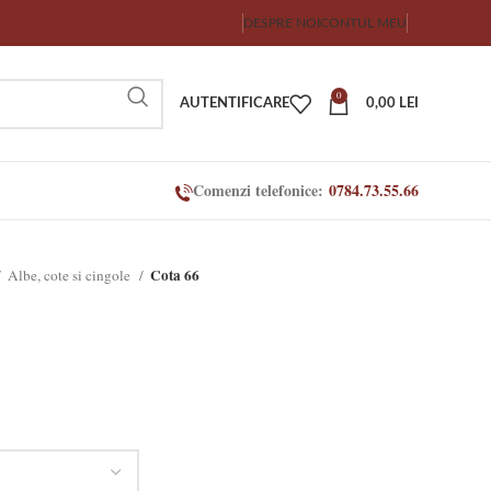
DESPRE NOI
CONTUL MEU
0
AUTENTIFICARE
0,00
LEI
Comenzi telefonice:
0784.73.55.66
Cota 66
Albe, cote si cingole