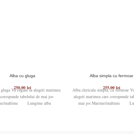
Alba cu gluga
Alba simpla cu fermoar
250,00
lei
255,00
lei
 gluga Va rugam sa alegeti marimea
Alba clericala simpla, cu fermoar V
 corespunde tabelului de mai jos
alegeti marimea care corespunde ta
me/inaltime Lungime alba
mai jos Marime/inaltime L