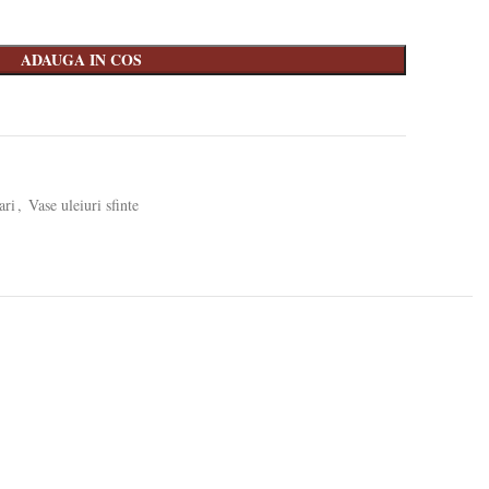
ADAUGA IN COS
ari
,
Vase uleiuri sfinte