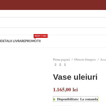
REDUCERI
I
DETALII LIVRARE
PROMOTII
Prima pagină
Obiecte liturgice
Acce
Vase uleiuri
1.165,00
lei
Disponibilitate: La comanda