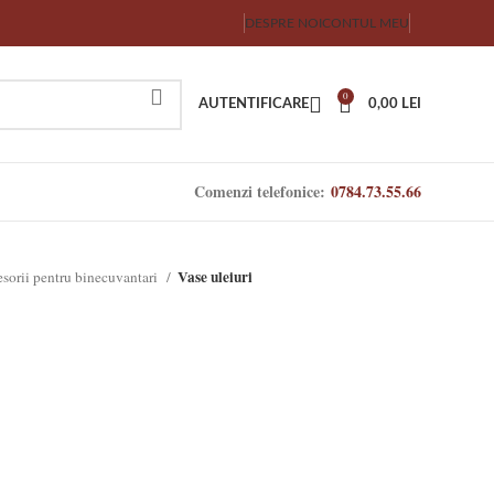
DESPRE NOI
CONTUL MEU
0
AUTENTIFICARE
0,00
LEI
Comenzi telefonice:
0784.73.55.66
Vase uleiuri
sorii pentru binecuvantari