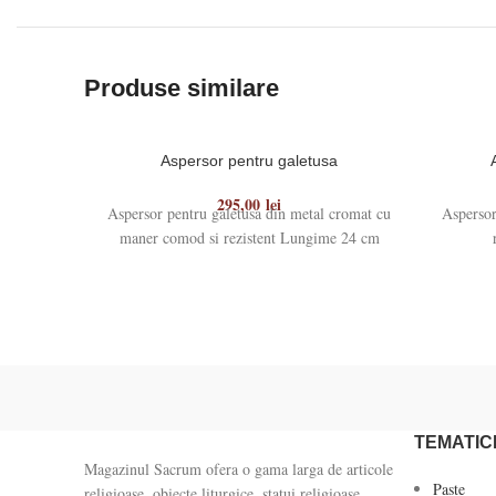
Produse similare
Aspersor pentru galetusa
295,00
lei
Aspersor pentru galetusa din metal cromat cu
Aspersor
maner comod si rezistent Lungime 24 cm
TEMATIC
Magazinul Sacrum ofera o gama larga de articole
Paste
religioase, obiecte liturgice, statui religioase,