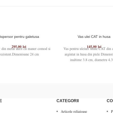
Aspersor pentru galetusa
Vas ulei CAT in husa
295,00
lei
145,00
lei
 din metal aurit cu maner comod si
Vas pentru uleiuri sfinte CAT din 
rezistent.Dimenisune 24 cm
argintat in husa din piele Dimensi
inaltime 3.8 cm, diametru 4.
E
CATEGORII
CO
Articole religioase
P