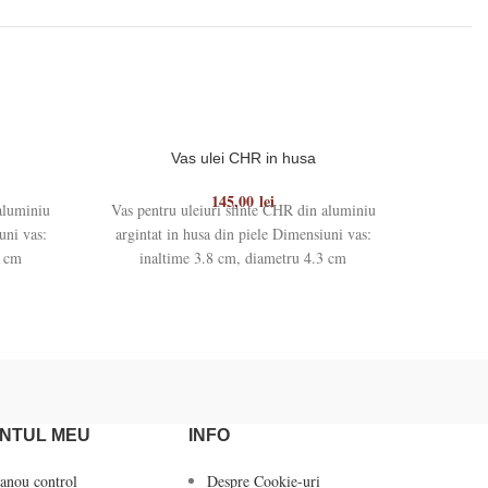
Vas ulei CHR in husa
145,00
lei
aluminiu
Vas pentru uleiuri sfinte CHR din aluminiu
Vas aurit
uni vas:
argintat in husa din piele Dimensiuni vas:
3 cm
inaltime 3.8 cm, diametru 4.3 cm
NTUL MEU
INFO
anou control
Despre Cookie-uri