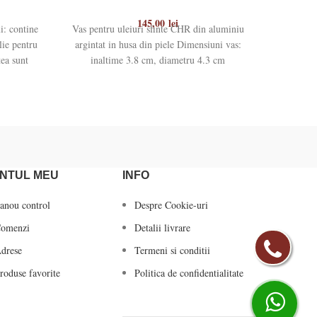
145,00
lei
i: contine
Vas pentru uleiuri sfinte CHR din aluminiu
Vas aurit
lie pentru
argintat in husa din piele Dimensiuni vas:
tea sunt
inaltime 3.8 cm, diametru 4.3 cm
NTUL MEU
INFO
anou control
Despre Cookie-uri
omenzi
Detalii livrare
drese
Termeni si conditii
roduse favorite
Politica de confidentialitate