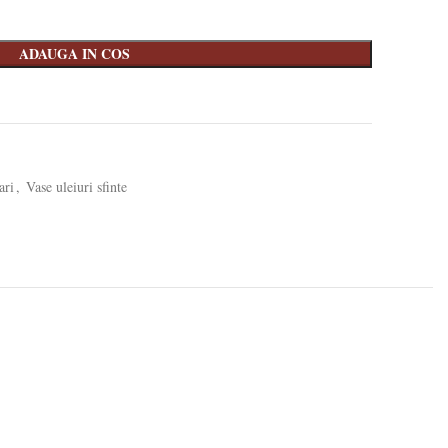
ADAUGA IN COS
ari
,
Vase uleiuri sfinte