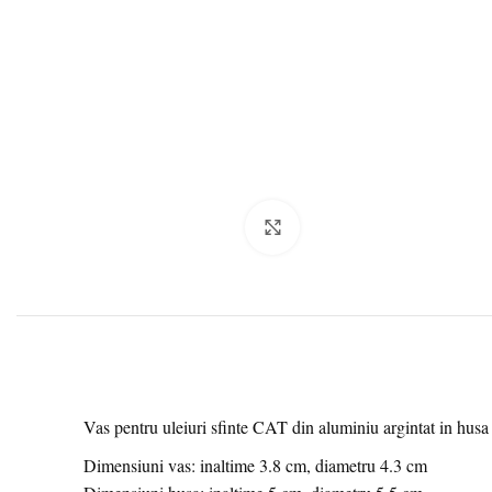
Click to enlarge
Vas pentru uleiuri sfinte CAT din aluminiu argintat in husa 
Dimensiuni vas: inaltime 3.8 cm, diametru 4.3 cm