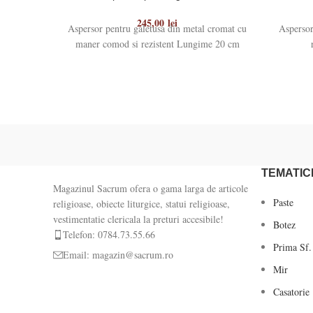
245,00
lei
Aspersor pentru galetusa din metal cromat cu
Aspersor
maner comod si rezistent Lungime 20 cm
TEMATIC
Magazinul Sacrum ofera o gama larga de articole
Paste
religioase, obiecte liturgice, statui religioase,
vestimentatie clericala la preturi accesibile!
Botez
Telefon: 0784.73.55.66
Prima Sf.
Email: magazin@sacrum.ro
Mir
Casatorie