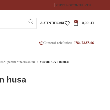
DESPRE NOI
CONTUL MEU
0
AUTENTIFICARE
0,00
LEI
Comenzi telefonice:
0784.73.55.66
Vas ulei CAT in husa
sorii pentru binecuvantari
in husa