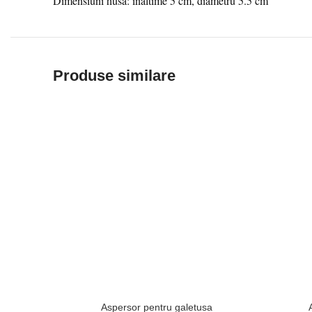
Dimensiuni husa: inaltime 5 cm, diametru 5.5 cm
Produse similare
Aspersor pentru galetusa