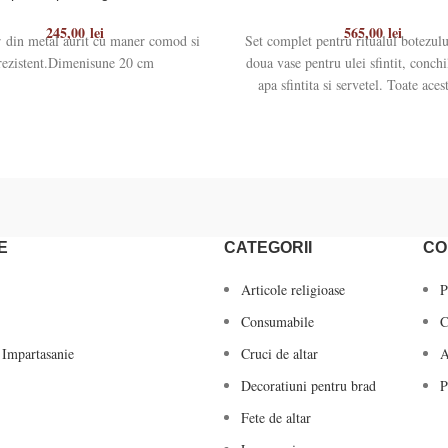
245,00
lei
565,00
lei
 din metal aurit cu maner comod si
Set complet pentru ritualul botezulu
rezistent.Dimenisune 20 cm
doua vase pentru ulei sfintit, conchi
apa sfintita si servetel. Toate aces
E
CATEGORII
CO
Articole religioase
P
Consumabile
C
 Impartasanie
Cruci de altar
A
Decoratiuni pentru brad
P
Fete de altar