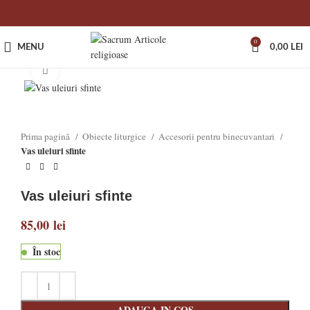
0
MENU
0,00
LEI
Click to enlarge
Prima pagină
Obiecte liturgice
Accesorii pentru binecuvantari
Vas uleiuri sfinte
Vas uleiuri sfinte
85,00
lei
În stoc
ADAUGA IN COS