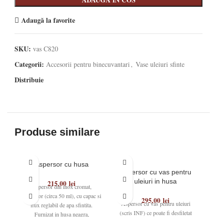
Adaugă la favorite
SKU:
vas C820
Categorii:
Accesorii pentru binecuvantari
,
Vase uleiuri sfinte
Distribuie
Produse similare
Aspersor cu husa
Aspersor cu vas pentru
uleiuri in husa
215,00
lei
Aspersor din inox cromat,
incapator (circa 50 ml), cu capac si
Bo
295,00
lei
Aspersor cu vas pentru uleiuri
flux reglabil de apa sfintita.
(scris INF) ce poate fi desfiletat
Furnizat in husa neagra,
ca