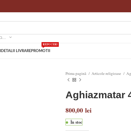
SELECTEAZA O CATEGORIE
REDUCERI
I
DETALII LIVRARE
PROMOTII
Prima pagină
Articole religioase
Ag
Aghiazmatar 
800,00
lei
În stoc