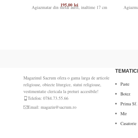
195,00
lei
Agiazmatar din metal aurit, inaltime 17 cm
Agiazmat
TEMATIC
Magazinul Sacrum ofera o gama larga de articole
Paste
religioase, obiecte liturgice, statui religioase,
vestimentatie clericala la preturi accesibile!
Botez
Telefon: 0784.73.55.66
Prima Sf.
Email: magazin@sacrum.ro
Mir
Casatorie