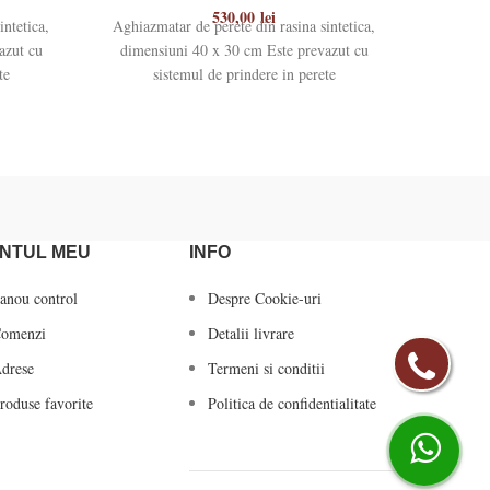
530,00
lei
intetica,
Aghiazmatar de perete din rasina sintetica,
Aghiazmat
azut cu
dimensiuni 40 x 30 cm Este prevazut cu
cm
te
sistemul de prindere in perete
NTUL MEU
INFO
anou control
Despre Cookie-uri
omenzi
Detalii livrare
drese
Termeni si conditii
roduse favorite
Politica de confidentialitate