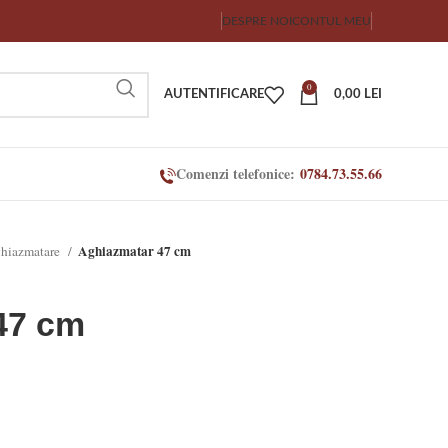
DESPRE NOI
CONTUL MEU
0
AUTENTIFICARE
0,00
LEI
Comenzi telefonice:
0784.73.55.66
Aghiazmatar 47 cm
hiazmatare
47 cm