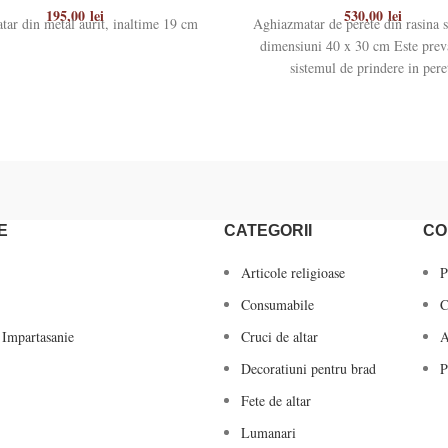
195,00
lei
530,00
lei
ar din metal aurit, inaltime 19 cm
Aghiazmatar de perete din rasina s
dimensiuni 40 x 30 cm Este prev
sistemul de prindere in pere
E
CATEGORII
CO
Articole religioase
P
Consumabile
C
 Impartasanie
Cruci de altar
A
Decoratiuni pentru brad
P
Fete de altar
Lumanari