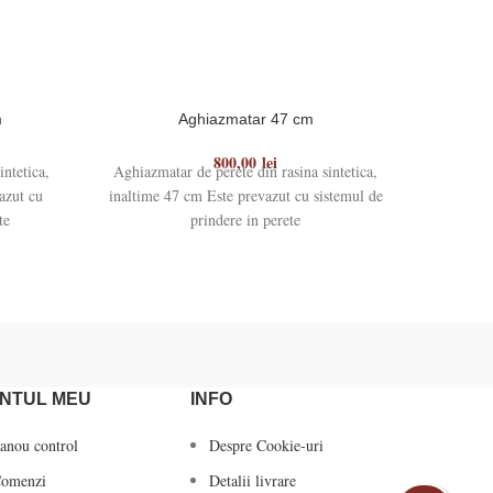
m
Aghiazmatar 47 cm
800,00
lei
intetica,
Aghiazmatar de perete din rasina sintetica,
Aghiazmat
azut cu
inaltime 47 cm Este prevazut cu sistemul de
te
prindere in perete
NTUL MEU
INFO
anou control
Despre Cookie-uri
omenzi
Detalii livrare