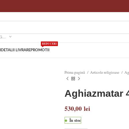
SELECTEAZA O CATEGORIE
REDUCERI
I
DETALII LIVRARE
PROMOTII
Prima pagină
Articole religioase
Ag
Aghiazmatar 
530,00
lei
În stoc