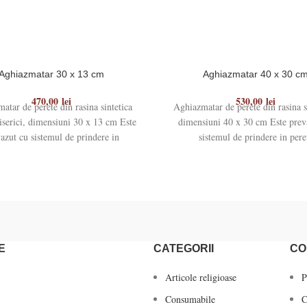
Aghiazmatar 30 x 13 cm
Aghiazmatar 40 x 30 c
470,00
lei
530,00
lei
atar de perete din rasina sintetica
Aghiazmatar de perete din rasina s
iserici, dimensiuni 30 x 13 cm Este
dimensiuni 40 x 30 cm Este prev
azut cu sistemul de prindere in
sistemul de prindere in pere
E
CATEGORII
CO
Articole religioase
P
Consumabile
C