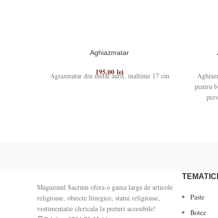
Aghiazmatar
195,00
lei
Agiazmatar din metal aurit, inaltime 17 cm
Aghiazm
pentru b
prev
TEMATIC
Magazinul Sacrum ofera o gama larga de articole
Paste
religioase, obiecte liturgice, statui religioase,
vestimentatie clericala la preturi accesibile!
Botez