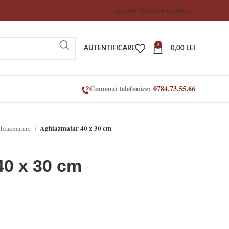
DESPRE NOI
CONTUL MEU
0
AUTENTIFICARE
0,00
LEI
Comenzi telefonice:
0784.73.55.66
Aghiazmatar 40 x 30 cm
hiazmatare
40 x 30 cm