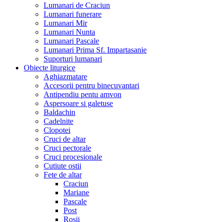
Lumanari de Craciun
Lumanari funerare
Lumanari Mir
Lumanari Nunta
Lumanari Pascale
Lumanari Prima Sf. Impartasanie
Suporturi lumanari
Obiecte liturgice
Aghiazmatare
Accesorii pentru binecuvantari
Antipendiu pentu amvon
Aspersoare si galetuse
Baldachin
Cadelnite
Clopotei
Cruci de altar
Cruci pectorale
Cruci procesionale
Cutiute ostii
Fete de altar
Craciun
Mariane
Pascale
Post
Rosii