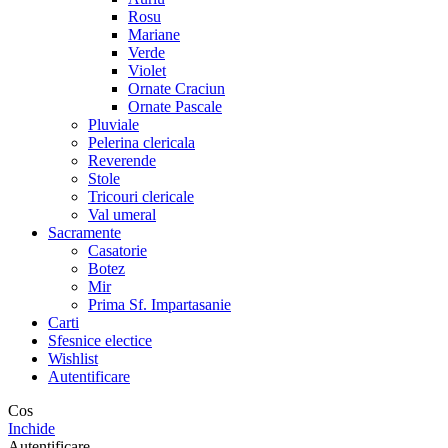
Rosu
Mariane
Verde
Violet
Ornate Craciun
Ornate Pascale
Pluviale
Pelerina clericala
Reverende
Stole
Tricouri clericale
Val umeral
Sacramente
Casatorie
Botez
Mir
Prima Sf. Impartasanie
Carti
Sfesnice electice
Wishlist
Autentificare
Cos
Inchide
Autentificare