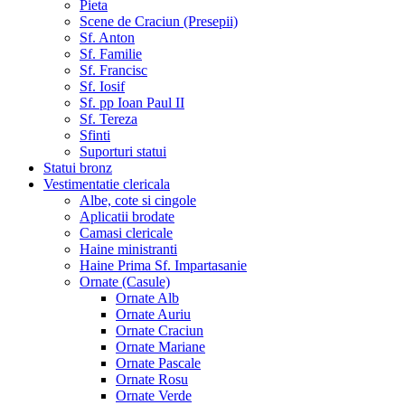
Pieta
Scene de Craciun (Presepii)
Sf. Anton
Sf. Familie
Sf. Francisc
Sf. Iosif
Sf. pp Ioan Paul II
Sf. Tereza
Sfinti
Suporturi statui
Statui bronz
Vestimentatie clericala
Albe, cote si cingole
Aplicatii brodate
Camasi clericale
Haine ministranti
Haine Prima Sf. Impartasanie
Ornate (Casule)
Ornate Alb
Ornate Auriu
Ornate Craciun
Ornate Mariane
Ornate Pascale
Ornate Rosu
Ornate Verde