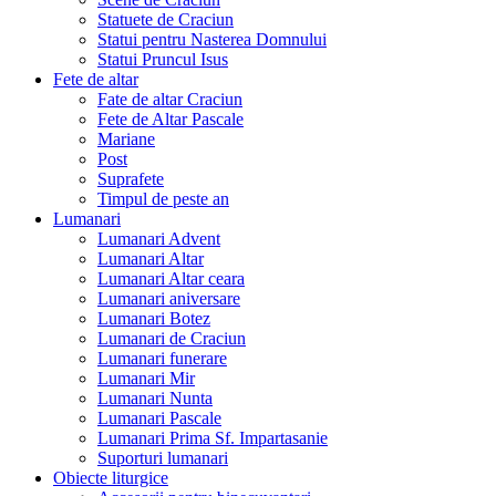
Statuete de Craciun
Statui pentru Nasterea Domnului
Statui Pruncul Isus
Fete de altar
Fate de altar Craciun
Fete de Altar Pascale
Mariane
Post
Suprafete
Timpul de peste an
Lumanari
Lumanari Advent
Lumanari Altar
Lumanari Altar ceara
Lumanari aniversare
Lumanari Botez
Lumanari de Craciun
Lumanari funerare
Lumanari Mir
Lumanari Nunta
Lumanari Pascale
Lumanari Prima Sf. Impartasanie
Suporturi lumanari
Obiecte liturgice