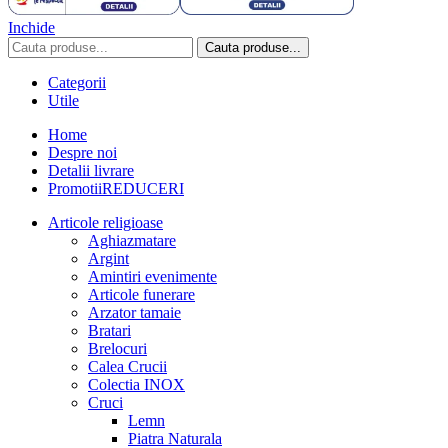
Inchide
Cauta produse...
Categorii
Utile
Home
Despre noi
Detalii livrare
Promotii
REDUCERI
Articole religioase
Aghiazmatare
Argint
Amintiri evenimente
Articole funerare
Arzator tamaie
Bratari
Brelocuri
Calea Crucii
Colectia INOX
Cruci
Lemn
Piatra Naturala