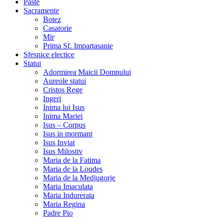
Paste
Sacramente
Botez
Casatorie
Mir
Prima Sf. Impartasanie
Sfesnice electice
Statui
Adormirea Maicii Domnului
Aureole statui
Cristos Rege
Ingeri
Inima lui Isus
Inima Mariei
Isus – Corpus
Isus in mormant
Isus Inviat
Isus Milostiv
Maria de la Fatima
Maria de la Loudes
Maria de la Medjugorje
Maria Imaculata
Maria Indurerata
Maria Regina
Padre Pio