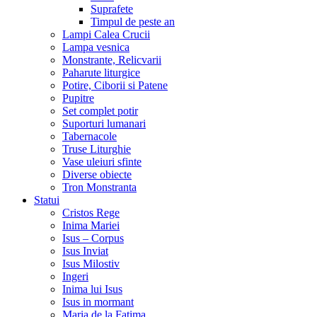
Suprafete
Timpul de peste an
Lampi Calea Crucii
Lampa vesnica
Monstrante, Relicvarii
Paharute liturgice
Potire, Ciborii si Patene
Pupitre
Set complet potir
Suporturi lumanari
Tabernacole
Truse Liturghie
Vase uleiuri sfinte
Diverse obiecte
Tron Monstranta
Statui
Cristos Rege
Inima Mariei
Isus – Corpus
Isus Inviat
Isus Milostiv
Ingeri
Inima lui Isus
Isus in mormant
Maria de la Fatima