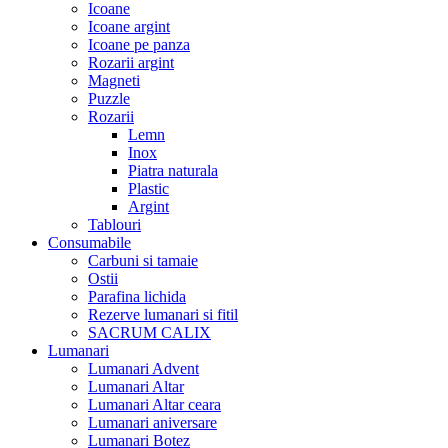
Icoane
Icoane argint
Icoane pe panza
Rozarii argint
Magneti
Puzzle
Rozarii
Lemn
Inox
Piatra naturala
Plastic
Argint
Tablouri
Consumabile
Carbuni si tamaie
Ostii
Parafina lichida
Rezerve lumanari si fitil
SACRUM CALIX
Lumanari
Lumanari Advent
Lumanari Altar
Lumanari Altar ceara
Lumanari aniversare
Lumanari Botez