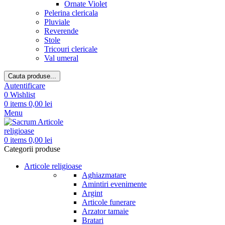
Ornate Violet
Pelerina clericala
Pluviale
Reverende
Stole
Tricouri clericale
Val umeral
Cauta produse...
Autentificare
0
Wishlist
0
items
0,00
lei
Menu
0
items
0,00
lei
Categorii produse
Articole religioase
Aghiazmatare
Amintiri evenimente
Argint
Articole funerare
Arzator tamaie
Bratari