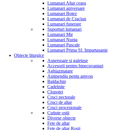
Lumanari Altar ceara
Lumanari aniversare
Lumanari Botez
Lumanari de Craciun
Lumanari funerare
Suporturi lumanari
Lumanari Mir
Lumanari Nunta
Lumanari Pascale
Lumanari Prima Sf. Impartasanie
Obiecte liturgice
Aspersoare si galetuse
Accesorii pentru binecuvantari
Aghiazmatare
Antipendiu pentu amvon
Baldachin
Cadelnite
Clopotei
Cruci pectorale
Cruci de altar
Cruci procesionale
Cutiute ostii
Diverse obiecte
Fete de altar
Fete de altar Rosii