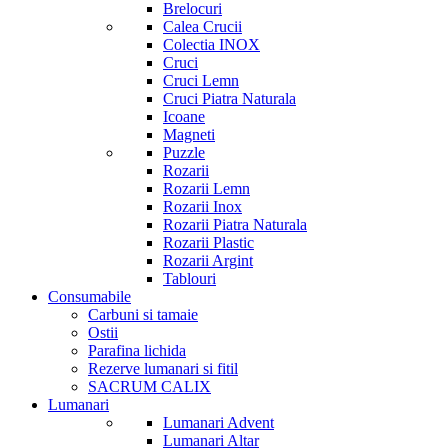
Brelocuri
Calea Crucii
Colectia INOX
Cruci
Cruci Lemn
Cruci Piatra Naturala
Icoane
Magneti
Puzzle
Rozarii
Rozarii Lemn
Rozarii Inox
Rozarii Piatra Naturala
Rozarii Plastic
Rozarii Argint
Tablouri
Consumabile
Carbuni si tamaie
Ostii
Parafina lichida
Rezerve lumanari si fitil
SACRUM CALIX
Lumanari
Lumanari Advent
Lumanari Altar