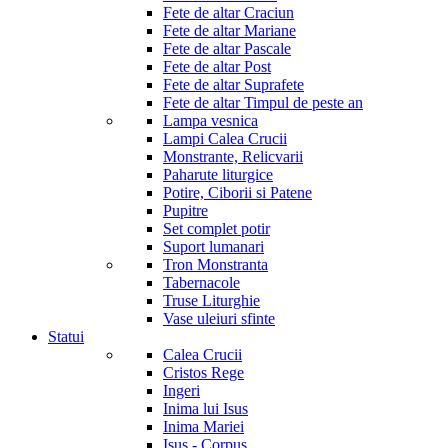
Fete de altar Craciun
Fete de altar Mariane
Fete de altar Pascale
Fete de altar Post
Fete de altar Suprafete
Fete de altar Timpul de peste an
Lampa vesnica
Lampi Calea Crucii
Monstrante, Relicvarii
Paharute liturgice
Potire, Ciborii si Patene
Pupitre
Set complet potir
Suport lumanari
Tron Monstranta
Tabernacole
Truse Liturghie
Vase uleiuri sfinte
Statui
Calea Crucii
Cristos Rege
Ingeri
Inima lui Isus
Inima Mariei
Isus - Corpus