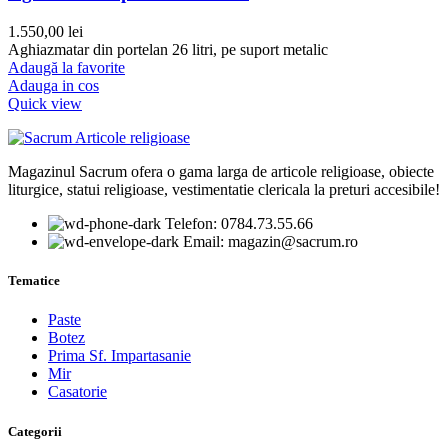
1.550,00
lei
Aghiazmatar din portelan 26 litri, pe suport metalic
Adaugă la favorite
Adauga in cos
Quick view
Magazinul Sacrum ofera o gama larga de articole religioase, obiecte
liturgice, statui religioase, vestimentatie clericala la preturi accesibile!
Telefon: 0784.73.55.66
Email: magazin@sacrum.ro
Tematice
Paste
Botez
Prima Sf. Impartasanie
Mir
Casatorie
Categorii