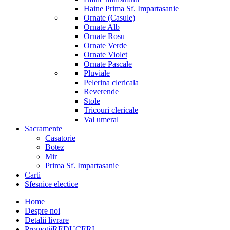
Haine Prima Sf. Impartasanie
Ornate (Casule)
Ornate Alb
Ornate Rosu
Ornate Verde
Ornate Violet
Ornate Pascale
Pluviale
Pelerina clericala
Reverende
Stole
Tricouri clericale
Val umeral
Sacramente
Casatorie
Botez
Mir
Prima Sf. Impartasanie
Carti
Sfesnice electice
Home
Despre noi
Detalii livrare
Promotii
REDUCERI