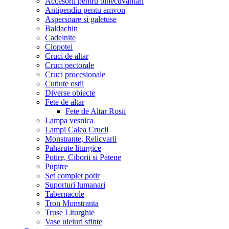
Accesorii pentru binecuvantari
Antipendiu pentu amvon
Aspersoare si galetuse
Baldachin
Cadelnite
Clopotei
Cruci de altar
Cruci pectorale
Cruci procesionale
Cutiute ostii
Diverse obiecte
Fete de altar
Fete de Altar Rosii
Lampa vesnica
Lampi Calea Crucii
Monstrante, Relicvarii
Paharute liturgice
Potire, Ciborii si Patene
Pupitre
Set complet potir
Suporturi lumanari
Tabernacole
Tron Monstranta
Truse Liturghie
Vase uleiuri sfinte