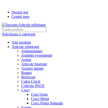
Transport gratuit la comenzi de peste...
Despre noi
Contul meu
Selecteaza o categorie
Alte produse
Articole religioase
Aghiazmatare
Amintiri evenimente
Argint
Articole funerare
Arzator tamaie
Bratari
Brelocuri
Calea Crucii
Colectia INOX
Cruci
Cruci lemn
Cruci Metal
Cruci Piatra Naturala
Icoane