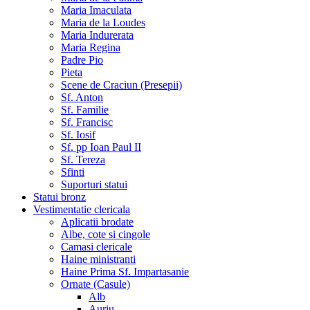
Maria Imaculata
Maria de la Loudes
Maria Indurerata
Maria Regina
Padre Pio
Pieta
Scene de Craciun (Presepii)
Sf. Anton
Sf. Familie
Sf. Francisc
Sf. Iosif
Sf. pp Ioan Paul II
Sf. Tereza
Sfinti
Suporturi statui
Statui bronz
Vestimentatie clericala
Aplicatii brodate
Albe, cote si cingole
Camasi clericale
Haine ministranti
Haine Prima Sf. Impartasanie
Ornate (Casule)
Alb
Auriu