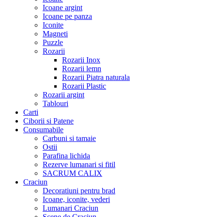
Icoane argint
Icoane pe panza
Iconite
Magneti
Puzzle
Rozarii
Rozarii Inox
Rozarii lemn
Rozarii Piatra naturala
Rozarii Plastic
Rozarii argint
Tablouri
Carti
Ciborii si Patene
Consumabile
Carbuni si tamaie
Ostii
Parafina lichida
Rezerve lumanari si fitil
SACRUM CALIX
Craciun
Decoratiuni pentru brad
Icoane, iconite, vederi
Lumanari Craciun
Scene de Craciun