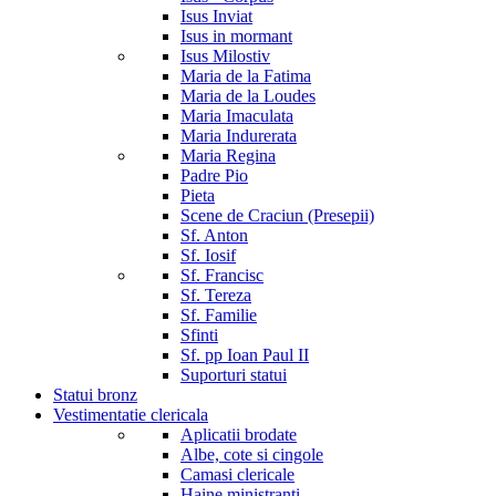
Isus Inviat
Isus in mormant
Isus Milostiv
Maria de la Fatima
Maria de la Loudes
Maria Imaculata
Maria Indurerata
Maria Regina
Padre Pio
Pieta
Scene de Craciun (Presepii)
Sf. Anton
Sf. Iosif
Sf. Francisc
Sf. Tereza
Sf. Familie
Sfinti
Sf. pp Ioan Paul II
Suporturi statui
Statui bronz
Vestimentatie clericala
Aplicatii brodate
Albe, cote si cingole
Camasi clericale
Haine ministranti