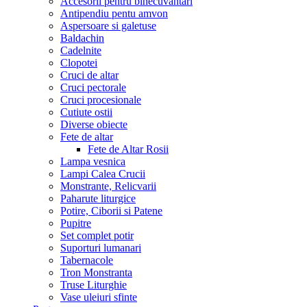
Accesorii pentru binecuvantari
Antipendiu pentu amvon
Aspersoare si galetuse
Baldachin
Cadelnite
Clopotei
Cruci de altar
Cruci pectorale
Cruci procesionale
Cutiute ostii
Diverse obiecte
Fete de altar
Fete de Altar Rosii
Lampa vesnica
Lampi Calea Crucii
Monstrante, Relicvarii
Paharute liturgice
Potire, Ciborii si Patene
Pupitre
Set complet potir
Suporturi lumanari
Tabernacole
Tron Monstranta
Truse Liturghie
Vase uleiuri sfinte