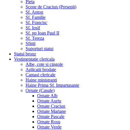
Pieta
Scene de Craciun (Presepii)
Sf. Anton
Sf. Familie
Sf. Francisc
Sf. Iosif
Sf. pp Ioan Paul II
Sf. Tereza
Sfinti
Suporturi statui
Statui bronz
Vestimentatie clericala
Albe, cote si cingole
Aplicatii brodate
Camasi clericale
Haine ministranti
Haine Prima Sf. Impartasanie
Ornate (Casule)
Ornate Alb
Ornate Auriu
Ornate Craciun
Ornate Mariane
Ornate Pascale
Ornate Rosu
Ornate Verde