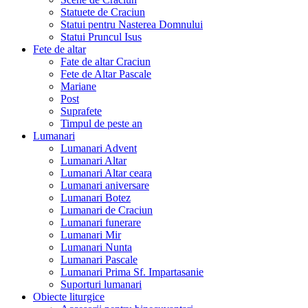
Statuete de Craciun
Statui pentru Nasterea Domnului
Statui Pruncul Isus
Fete de altar
Fate de altar Craciun
Fete de Altar Pascale
Mariane
Post
Suprafete
Timpul de peste an
Lumanari
Lumanari Advent
Lumanari Altar
Lumanari Altar ceara
Lumanari aniversare
Lumanari Botez
Lumanari de Craciun
Lumanari funerare
Lumanari Mir
Lumanari Nunta
Lumanari Pascale
Lumanari Prima Sf. Impartasanie
Suporturi lumanari
Obiecte liturgice