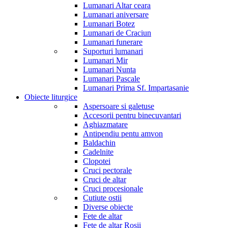
Lumanari Altar ceara
Lumanari aniversare
Lumanari Botez
Lumanari de Craciun
Lumanari funerare
Suporturi lumanari
Lumanari Mir
Lumanari Nunta
Lumanari Pascale
Lumanari Prima Sf. Impartasanie
Obiecte liturgice
Aspersoare si galetuse
Accesorii pentru binecuvantari
Aghiazmatare
Antipendiu pentu amvon
Baldachin
Cadelnite
Clopotei
Cruci pectorale
Cruci de altar
Cruci procesionale
Cutiute ostii
Diverse obiecte
Fete de altar
Fete de altar Rosii