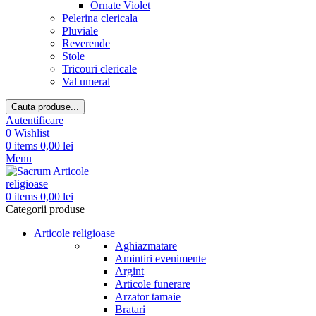
Ornate Violet
Pelerina clericala
Pluviale
Reverende
Stole
Tricouri clericale
Val umeral
Cauta produse...
Autentificare
0
Wishlist
0
items
0,00
lei
Menu
0
items
0,00
lei
Categorii produse
Articole religioase
Aghiazmatare
Amintiri evenimente
Argint
Articole funerare
Arzator tamaie
Bratari