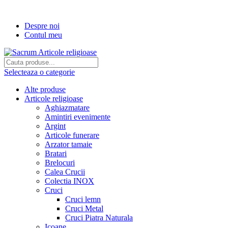
Transport gratuit la comenzi de peste...
Despre noi
Contul meu
Selecteaza o categorie
Alte produse
Articole religioase
Aghiazmatare
Amintiri evenimente
Argint
Articole funerare
Arzator tamaie
Bratari
Brelocuri
Calea Crucii
Colectia INOX
Cruci
Cruci lemn
Cruci Metal
Cruci Piatra Naturala
Icoane