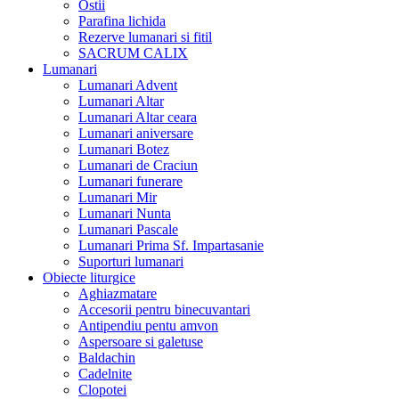
Ostii
Parafina lichida
Rezerve lumanari si fitil
SACRUM CALIX
Lumanari
Lumanari Advent
Lumanari Altar
Lumanari Altar ceara
Lumanari aniversare
Lumanari Botez
Lumanari de Craciun
Lumanari funerare
Lumanari Mir
Lumanari Nunta
Lumanari Pascale
Lumanari Prima Sf. Impartasanie
Suporturi lumanari
Obiecte liturgice
Aghiazmatare
Accesorii pentru binecuvantari
Antipendiu pentu amvon
Aspersoare si galetuse
Baldachin
Cadelnite
Clopotei