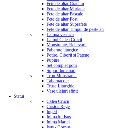
Fete de altar Craciun
Fete de altar Mariane
Fete de altar Pascale
Fete de altar Post
Fete de altar Suprafete
Fete de altar Timpul de peste an
Lampa vesnica
Lampi Calea Crucii
Monstrante, Relicvarii
Paharute liturgice
Potire, Ciborii si Patene
Pupitre
Set complet potir
Suport lumanari
Tron Monstranta
Tabernacole
Truse Liturghie
Vase uleiuri sfinte
Statui
Calea Crucii
Cristos Rege
Ingeri
Inima lui Isus
Inima Mariei
Isus - Corpus