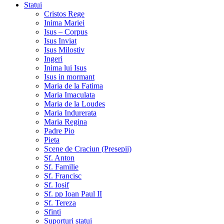
Statui
Cristos Rege
Inima Mariei
Isus – Corpus
Isus Inviat
Isus Milostiv
Ingeri
Inima lui Isus
Isus in mormant
Maria de la Fatima
Maria Imaculata
Maria de la Loudes
Maria Indurerata
Maria Regina
Padre Pio
Pieta
Scene de Craciun (Presepii)
Sf. Anton
Sf. Familie
Sf. Francisc
Sf. Iosif
Sf. pp Ioan Paul II
Sf. Tereza
Sfinti
Suporturi statui