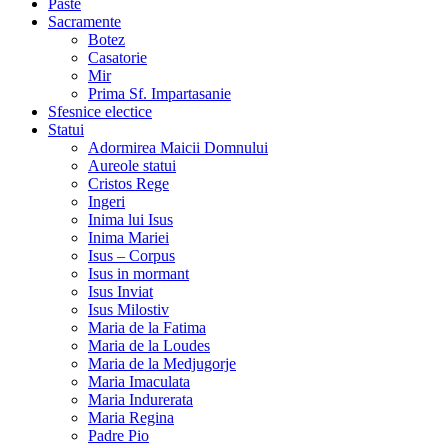
Paste
Sacramente
Botez
Casatorie
Mir
Prima Sf. Impartasanie
Sfesnice electice
Statui
Adormirea Maicii Domnului
Aureole statui
Cristos Rege
Ingeri
Inima lui Isus
Inima Mariei
Isus – Corpus
Isus in mormant
Isus Inviat
Isus Milostiv
Maria de la Fatima
Maria de la Loudes
Maria de la Medjugorje
Maria Imaculata
Maria Indurerata
Maria Regina
Padre Pio