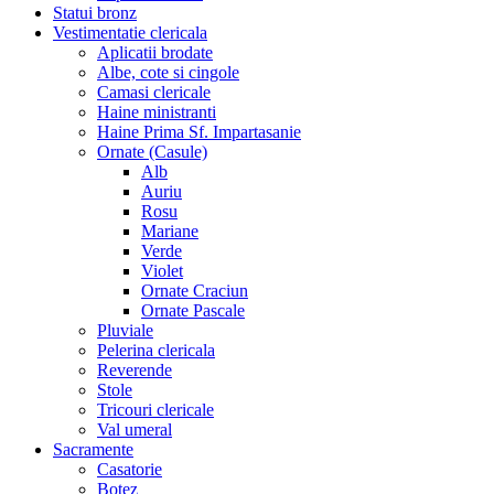
Statui bronz
Vestimentatie clericala
Aplicatii brodate
Albe, cote si cingole
Camasi clericale
Haine ministranti
Haine Prima Sf. Impartasanie
Ornate (Casule)
Alb
Auriu
Rosu
Mariane
Verde
Violet
Ornate Craciun
Ornate Pascale
Pluviale
Pelerina clericala
Reverende
Stole
Tricouri clericale
Val umeral
Sacramente
Casatorie
Botez