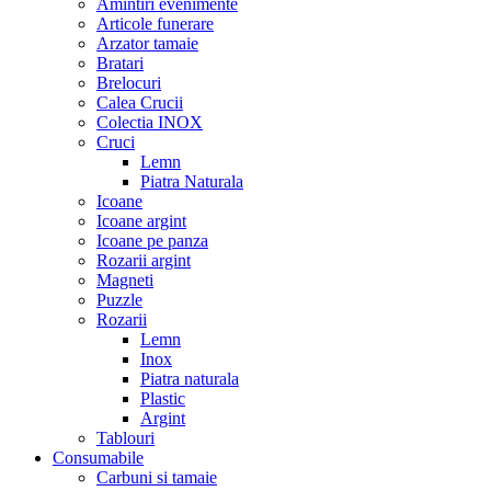
Amintiri evenimente
Articole funerare
Arzator tamaie
Bratari
Brelocuri
Calea Crucii
Colectia INOX
Cruci
Lemn
Piatra Naturala
Icoane
Icoane argint
Icoane pe panza
Rozarii argint
Magneti
Puzzle
Rozarii
Lemn
Inox
Piatra naturala
Plastic
Argint
Tablouri
Consumabile
Carbuni si tamaie