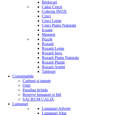
Brelocuri
Calea Crucii
Colectia INOX
Cruci
Cruci Lemn
Cruci Piatra Naturala
Icoane
Magneti
Puzzle
Rozarii
Rozarii Lemn
Rozarii Inox
Rozarii Piatra Naturala
Rozarii Plastic
Rozarii Argint
Tablouri
Consumabile
Carbuni si tamaie
Ostii
Parafina lichida
Rezerve lumanari si fitil
SACRUM CALIX
Lumanari
Lumanari Advent
Lumanari Altar