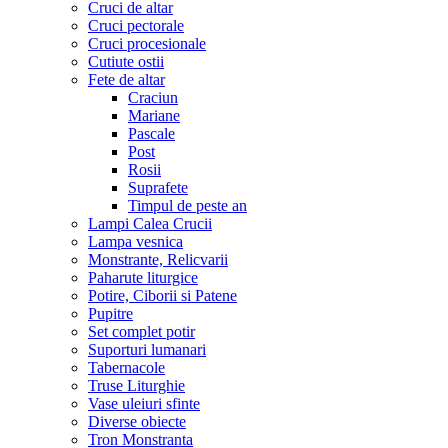
Cruci de altar
Cruci pectorale
Cruci procesionale
Cutiute ostii
Fete de altar
Craciun
Mariane
Pascale
Post
Rosii
Suprafete
Timpul de peste an
Lampi Calea Crucii
Lampa vesnica
Monstrante, Relicvarii
Paharute liturgice
Potire, Ciborii si Patene
Pupitre
Set complet potir
Suporturi lumanari
Tabernacole
Truse Liturghie
Vase uleiuri sfinte
Diverse obiecte
Tron Monstranta