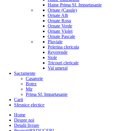
Haine Prima Sf. Impartasanie
Ornate (Casule)
Ornate Alb
Ornate Rosu
Ornate Verde
Ornate Violet
Ornate Pascale
Pluviale
Pelerina clericala
Reverende
Stole
Tricouri clericale
Val umeral
Sacramente
Casatorie
Botez
Mir
Prima Sf. Impartasanie
Carti
Sfesnice electice
Home
Despre noi
Detalii livrare
Promotii
REDUCERI