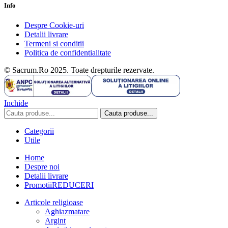
Info
Despre Cookie-uri
Detalii livrare
Termeni si conditii
Politica de confidentialitate
© Sacrum.Ro 2025. Toate drepturile rezervate.
Inchide
Cauta produse...
Categorii
Utile
Home
Despre noi
Detalii livrare
Promotii
REDUCERI
Articole religioase
Aghiazmatare
Argint