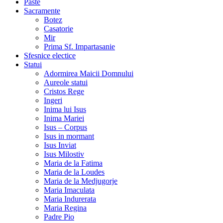
Paste
Sacramente
Botez
Casatorie
Mir
Prima Sf. Impartasanie
Sfesnice electice
Statui
Adormirea Maicii Domnului
Aureole statui
Cristos Rege
Ingeri
Inima lui Isus
Inima Mariei
Isus – Corpus
Isus in mormant
Isus Inviat
Isus Milostiv
Maria de la Fatima
Maria de la Loudes
Maria de la Medjugorje
Maria Imaculata
Maria Indurerata
Maria Regina
Padre Pio