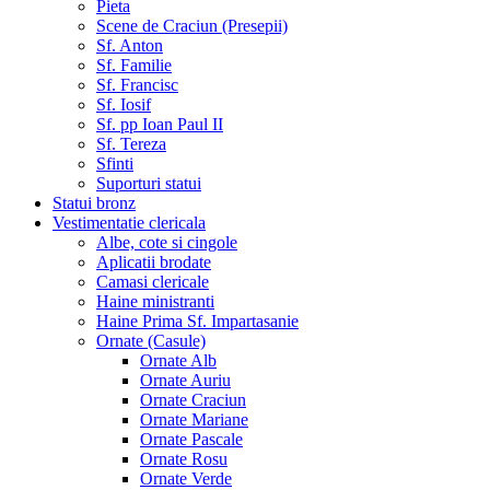
Pieta
Scene de Craciun (Presepii)
Sf. Anton
Sf. Familie
Sf. Francisc
Sf. Iosif
Sf. pp Ioan Paul II
Sf. Tereza
Sfinti
Suporturi statui
Statui bronz
Vestimentatie clericala
Albe, cote si cingole
Aplicatii brodate
Camasi clericale
Haine ministranti
Haine Prima Sf. Impartasanie
Ornate (Casule)
Ornate Alb
Ornate Auriu
Ornate Craciun
Ornate Mariane
Ornate Pascale
Ornate Rosu
Ornate Verde