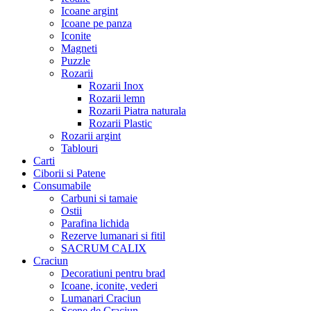
Icoane argint
Icoane pe panza
Iconite
Magneti
Puzzle
Rozarii
Rozarii Inox
Rozarii lemn
Rozarii Piatra naturala
Rozarii Plastic
Rozarii argint
Tablouri
Carti
Ciborii si Patene
Consumabile
Carbuni si tamaie
Ostii
Parafina lichida
Rezerve lumanari si fitil
SACRUM CALIX
Craciun
Decoratiuni pentru brad
Icoane, iconite, vederi
Lumanari Craciun
Scene de Craciun