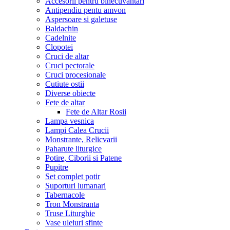
Accesorii pentru binecuvantari
Antipendiu pentu amvon
Aspersoare si galetuse
Baldachin
Cadelnite
Clopotei
Cruci de altar
Cruci pectorale
Cruci procesionale
Cutiute ostii
Diverse obiecte
Fete de altar
Fete de Altar Rosii
Lampa vesnica
Lampi Calea Crucii
Monstrante, Relicvarii
Paharute liturgice
Potire, Ciborii si Patene
Pupitre
Set complet potir
Suporturi lumanari
Tabernacole
Tron Monstranta
Truse Liturghie
Vase uleiuri sfinte