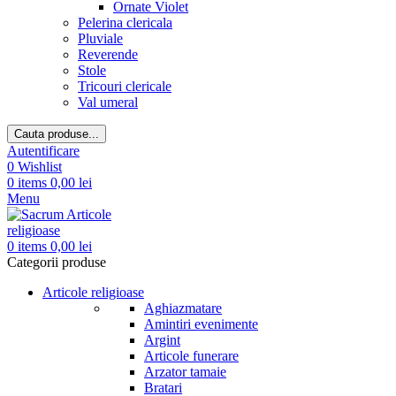
Ornate Violet
Pelerina clericala
Pluviale
Reverende
Stole
Tricouri clericale
Val umeral
Cauta produse...
Autentificare
0
Wishlist
0
items
0,00
lei
Menu
0
items
0,00
lei
Categorii produse
Articole religioase
Aghiazmatare
Amintiri evenimente
Argint
Articole funerare
Arzator tamaie
Bratari