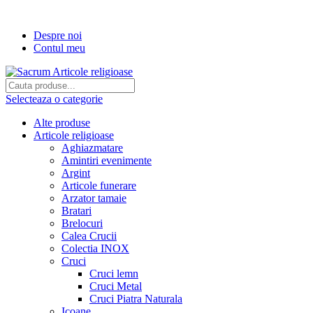
Transport gratuit la comenzi de peste...
Despre noi
Contul meu
Selecteaza o categorie
Alte produse
Articole religioase
Aghiazmatare
Amintiri evenimente
Argint
Articole funerare
Arzator tamaie
Bratari
Brelocuri
Calea Crucii
Colectia INOX
Cruci
Cruci lemn
Cruci Metal
Cruci Piatra Naturala
Icoane