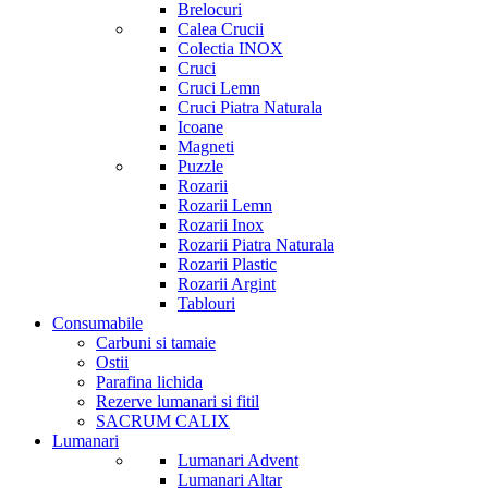
Brelocuri
Calea Crucii
Colectia INOX
Cruci
Cruci Lemn
Cruci Piatra Naturala
Icoane
Magneti
Puzzle
Rozarii
Rozarii Lemn
Rozarii Inox
Rozarii Piatra Naturala
Rozarii Plastic
Rozarii Argint
Tablouri
Consumabile
Carbuni si tamaie
Ostii
Parafina lichida
Rezerve lumanari si fitil
SACRUM CALIX
Lumanari
Lumanari Advent
Lumanari Altar