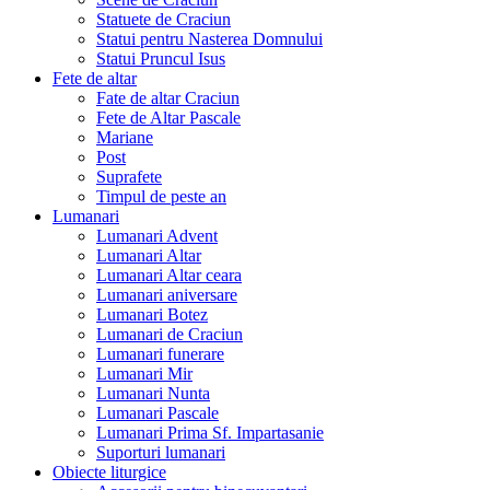
Statuete de Craciun
Statui pentru Nasterea Domnului
Statui Pruncul Isus
Fete de altar
Fate de altar Craciun
Fete de Altar Pascale
Mariane
Post
Suprafete
Timpul de peste an
Lumanari
Lumanari Advent
Lumanari Altar
Lumanari Altar ceara
Lumanari aniversare
Lumanari Botez
Lumanari de Craciun
Lumanari funerare
Lumanari Mir
Lumanari Nunta
Lumanari Pascale
Lumanari Prima Sf. Impartasanie
Suporturi lumanari
Obiecte liturgice