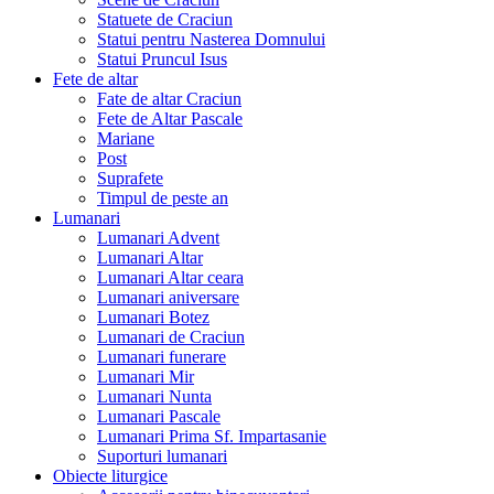
Statuete de Craciun
Statui pentru Nasterea Domnului
Statui Pruncul Isus
Fete de altar
Fate de altar Craciun
Fete de Altar Pascale
Mariane
Post
Suprafete
Timpul de peste an
Lumanari
Lumanari Advent
Lumanari Altar
Lumanari Altar ceara
Lumanari aniversare
Lumanari Botez
Lumanari de Craciun
Lumanari funerare
Lumanari Mir
Lumanari Nunta
Lumanari Pascale
Lumanari Prima Sf. Impartasanie
Suporturi lumanari
Obiecte liturgice