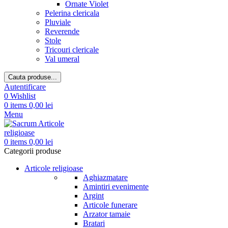
Ornate Violet
Pelerina clericala
Pluviale
Reverende
Stole
Tricouri clericale
Val umeral
Cauta produse...
Autentificare
0
Wishlist
0
items
0,00
lei
Menu
0
items
0,00
lei
Categorii produse
Articole religioase
Aghiazmatare
Amintiri evenimente
Argint
Articole funerare
Arzator tamaie
Bratari