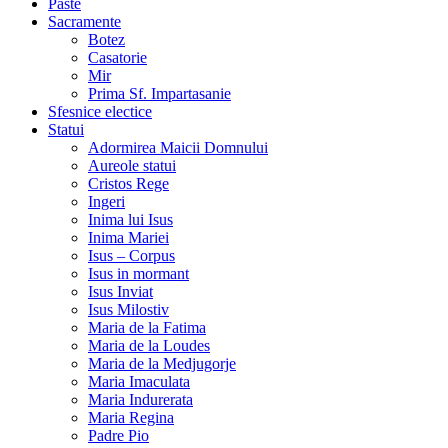
Paste
Sacramente
Botez
Casatorie
Mir
Prima Sf. Impartasanie
Sfesnice electice
Statui
Adormirea Maicii Domnului
Aureole statui
Cristos Rege
Ingeri
Inima lui Isus
Inima Mariei
Isus – Corpus
Isus in mormant
Isus Inviat
Isus Milostiv
Maria de la Fatima
Maria de la Loudes
Maria de la Medjugorje
Maria Imaculata
Maria Indurerata
Maria Regina
Padre Pio