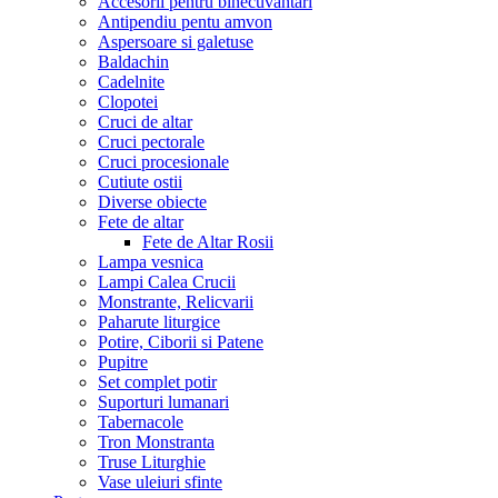
Accesorii pentru binecuvantari
Antipendiu pentu amvon
Aspersoare si galetuse
Baldachin
Cadelnite
Clopotei
Cruci de altar
Cruci pectorale
Cruci procesionale
Cutiute ostii
Diverse obiecte
Fete de altar
Fete de Altar Rosii
Lampa vesnica
Lampi Calea Crucii
Monstrante, Relicvarii
Paharute liturgice
Potire, Ciborii si Patene
Pupitre
Set complet potir
Suporturi lumanari
Tabernacole
Tron Monstranta
Truse Liturghie
Vase uleiuri sfinte