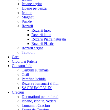
Icoane argint
Icoane pe panza
Iconite
Magneti
Puzzle
Rozarii
Rozarii Inox
Rozarii lemn
Rozarii Piatra naturala
Rozarii Plastic
Rozarii argint
Tablouri
Carti
Ciborii si Patene
Consumabile
Carbuni si tamaie
Ostii
Parafina lichida
Rezerve lumanari si fitil
SACRUM CALIX
Craciun
Decoratiuni pentru brad
Icoane, iconite, vederi
Lumanari Craciun
Scene de Craciun