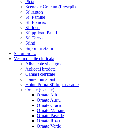
Pieta
Scene de Craciun (Presepii)
Sf. Anton
Sf. Familie
Sf. Francisc
Sf. Iosif
Sf. pp Ioan Paul II
Sf. Tereza
Sfinti
Suporturi statui
Statui bronz
Vestimentatie clericala
Albe, cote si cingole
Aplicatii brodate
Camasi clericale
Haine ministranti
Haine Prima Sf. Impartasanie
Ornate (Casule)
Ornate Alb
Ornate Auriu
Ornate Craciun
Ornate Mariane
Ornate Pascale
Ornate Rosu
Ornate Verde