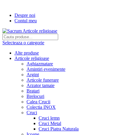
Transport gratuit la comenzi de peste...
Despre noi
Contul meu
Selecteaza o categorie
Alte produse
Articole religioase
Aghiazmatare
Amintiri evenimente
Argint
Articole funerare
Arzator tamaie
Bratari
Brelocuri
Calea Crucii
Colectia INOX
Cruci
Cruci lemn
Cruci Metal
Cruci Piatra Naturala
Icoane