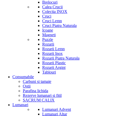
Brelocuri
Calea Crucii
Colectia INOX
Cruci
Cruci Lemn
Cruci Piatra Naturala
Icoane
Magneti
Puzzle
Rozarii
Rozarii Lemn
Rozarii Inox
Rozarii Piatra Naturala
Rozarii Plastic
Rozarii Argint
Tablouri
Consumabile
Carbuni si tamaie
Ostii
Parafina lichida
Rezerve lumanari si fitil
SACRUM CALIX
Lumanari
Lumanari Advent
Lumanari Altar