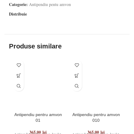
Categorie:
Antipendiu pentu amvon
Distribuie
Produse similare
Antipendiu pentru amvon
Antipendiu pentru amvon
A
01
010
365,00
lei
365,00
lei