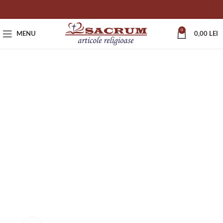
0
MENU
0,00
LEI