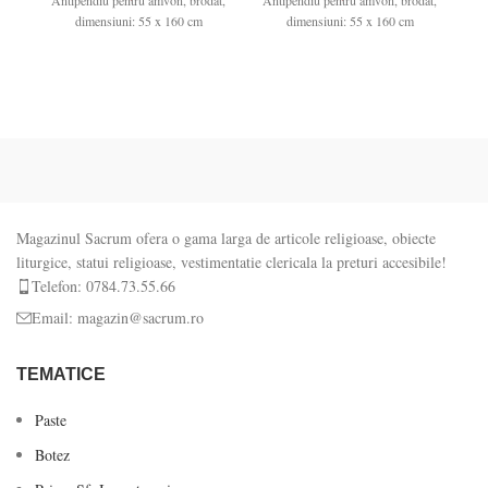
Antipendiu pentru amvon, brodat,
Antipendiu pentru amvon, brodat,
An
dimensiuni: 55 x 160 cm
dimensiuni: 55 x 160 cm
Magazinul Sacrum ofera o gama larga de articole religioase, obiecte
liturgice, statui religioase, vestimentatie clericala la preturi accesibile!
Telefon: 0784.73.55.66
Email: magazin@sacrum.ro
TEMATICE
Paste
Botez