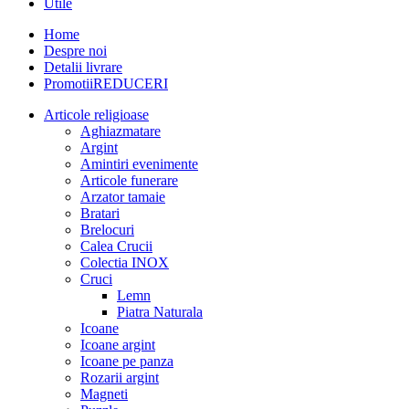
Utile
Home
Despre noi
Detalii livrare
Promotii
REDUCERI
Articole religioase
Aghiazmatare
Argint
Amintiri evenimente
Articole funerare
Arzator tamaie
Bratari
Brelocuri
Calea Crucii
Colectia INOX
Cruci
Lemn
Piatra Naturala
Icoane
Icoane argint
Icoane pe panza
Rozarii argint
Magneti