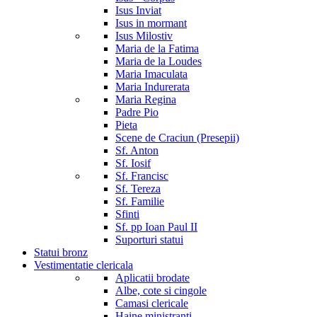
Isus Inviat
Isus in mormant
Isus Milostiv
Maria de la Fatima
Maria de la Loudes
Maria Imaculata
Maria Indurerata
Maria Regina
Padre Pio
Pieta
Scene de Craciun (Presepii)
Sf. Anton
Sf. Iosif
Sf. Francisc
Sf. Tereza
Sf. Familie
Sfinti
Sf. pp Ioan Paul II
Suporturi statui
Statui bronz
Vestimentatie clericala
Aplicatii brodate
Albe, cote si cingole
Camasi clericale
Haine ministranti