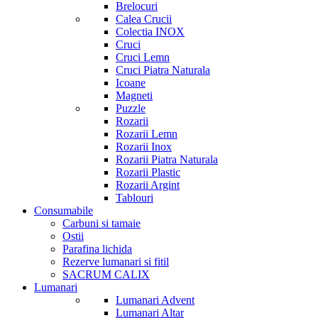
Brelocuri
Calea Crucii
Colectia INOX
Cruci
Cruci Lemn
Cruci Piatra Naturala
Icoane
Magneti
Puzzle
Rozarii
Rozarii Lemn
Rozarii Inox
Rozarii Piatra Naturala
Rozarii Plastic
Rozarii Argint
Tablouri
Consumabile
Carbuni si tamaie
Ostii
Parafina lichida
Rezerve lumanari si fitil
SACRUM CALIX
Lumanari
Lumanari Advent
Lumanari Altar