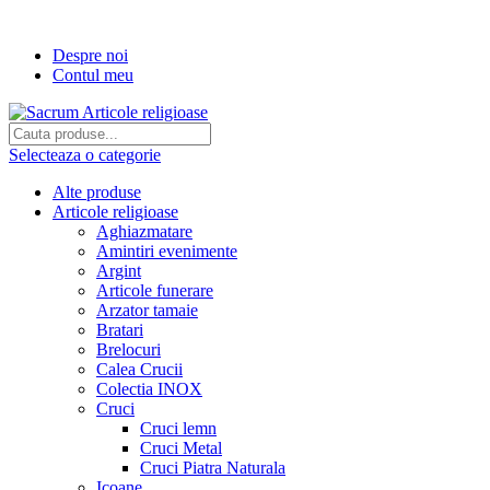
Transport gratuit la comenzi de peste...
Despre noi
Contul meu
Selecteaza o categorie
Alte produse
Articole religioase
Aghiazmatare
Amintiri evenimente
Argint
Articole funerare
Arzator tamaie
Bratari
Brelocuri
Calea Crucii
Colectia INOX
Cruci
Cruci lemn
Cruci Metal
Cruci Piatra Naturala
Icoane