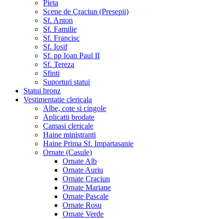
Pieta
Scene de Craciun (Presepii)
Sf. Anton
Sf. Familie
Sf. Francisc
Sf. Iosif
Sf. pp Ioan Paul II
Sf. Tereza
Sfinti
Suporturi statui
Statui bronz
Vestimentatie clericala
Albe, cote si cingole
Aplicatii brodate
Camasi clericale
Haine ministranti
Haine Prima Sf. Impartasanie
Ornate (Casule)
Ornate Alb
Ornate Auriu
Ornate Craciun
Ornate Mariane
Ornate Pascale
Ornate Rosu
Ornate Verde