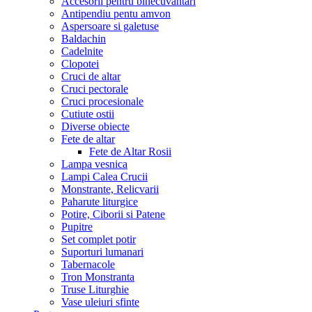
Accesorii pentru binecuvantari
Antipendiu pentu amvon
Aspersoare si galetuse
Baldachin
Cadelnite
Clopotei
Cruci de altar
Cruci pectorale
Cruci procesionale
Cutiute ostii
Diverse obiecte
Fete de altar
Fete de Altar Rosii
Lampa vesnica
Lampi Calea Crucii
Monstrante, Relicvarii
Paharute liturgice
Potire, Ciborii si Patene
Pupitre
Set complet potir
Suporturi lumanari
Tabernacole
Tron Monstranta
Truse Liturghie
Vase uleiuri sfinte