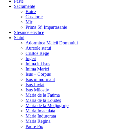
Paste
Sacramente
Botez
Casatorie
Mir
Prima Sf. Impartasanie
Sfesnice electice
Statui
Adormirea Maicii Domnului
Aureole statui
Cristos Rege
Ingeri
Inima lui Isus
Inima Mariei
Isus – Corpus
Isus in mormant
Isus Inviat
Isus Milostiv
Maria de la Fatima
Maria de la Loudes
Maria de la Medjugorje
Maria Imaculata
Maria Indurerata
Maria Regina
Padre Pio