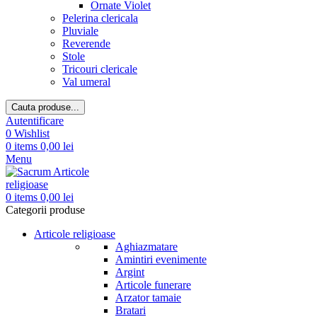
Ornate Violet
Pelerina clericala
Pluviale
Reverende
Stole
Tricouri clericale
Val umeral
Cauta produse...
Autentificare
0
Wishlist
0
items
0,00
lei
Menu
0
items
0,00
lei
Categorii produse
Articole religioase
Aghiazmatare
Amintiri evenimente
Argint
Articole funerare
Arzator tamaie
Bratari