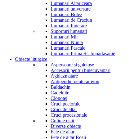
Lumanari Altar ceara
Lumanari aniversare
Lumanari Botez
Lumanari de Craciun
Lumanari funerare
Suporturi lumanari
Lumanari Mir
Lumanari Nunta
Lumanari Pascale
Lumanari Prima Sf. Impartasanie
Obiecte liturgice
Aspersoare si galetuse
Accesorii pentru binecuvantari
Aghiazmatare
Antipendiu pentu amvon
Baldachin
Cadelnite
Clopotei
Cruci pectorale
Cruci de altar
Cruci procesionale
Cutiute ostii
Diverse obiecte
Fete de altar
Fete de altar Rosii