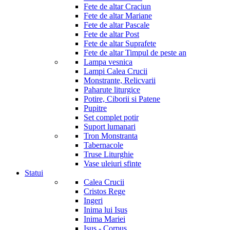
Fete de altar Craciun
Fete de altar Mariane
Fete de altar Pascale
Fete de altar Post
Fete de altar Suprafete
Fete de altar Timpul de peste an
Lampa vesnica
Lampi Calea Crucii
Monstrante, Relicvarii
Paharute liturgice
Potire, Ciborii si Patene
Pupitre
Set complet potir
Suport lumanari
Tron Monstranta
Tabernacole
Truse Liturghie
Vase uleiuri sfinte
Statui
Calea Crucii
Cristos Rege
Ingeri
Inima lui Isus
Inima Mariei
Isus - Corpus