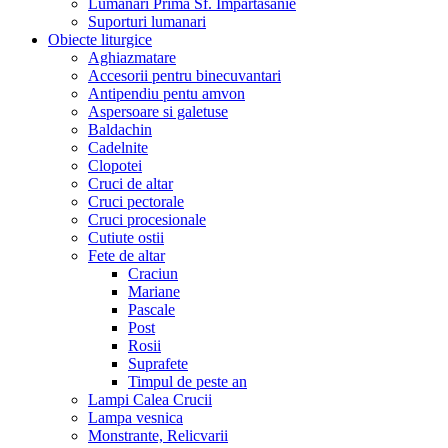
Lumanari Prima Sf. Impartasanie
Suporturi lumanari
Obiecte liturgice
Aghiazmatare
Accesorii pentru binecuvantari
Antipendiu pentu amvon
Aspersoare si galetuse
Baldachin
Cadelnite
Clopotei
Cruci de altar
Cruci pectorale
Cruci procesionale
Cutiute ostii
Fete de altar
Craciun
Mariane
Pascale
Post
Rosii
Suprafete
Timpul de peste an
Lampi Calea Crucii
Lampa vesnica
Monstrante, Relicvarii