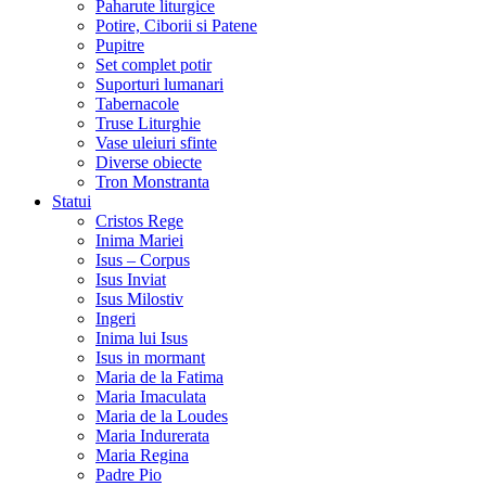
Paharute liturgice
Potire, Ciborii si Patene
Pupitre
Set complet potir
Suporturi lumanari
Tabernacole
Truse Liturghie
Vase uleiuri sfinte
Diverse obiecte
Tron Monstranta
Statui
Cristos Rege
Inima Mariei
Isus – Corpus
Isus Inviat
Isus Milostiv
Ingeri
Inima lui Isus
Isus in mormant
Maria de la Fatima
Maria Imaculata
Maria de la Loudes
Maria Indurerata
Maria Regina
Padre Pio