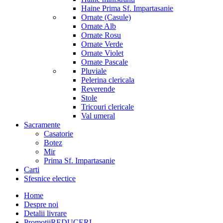
Haine Prima Sf. Impartasanie
Ornate (Casule)
Ornate Alb
Ornate Rosu
Ornate Verde
Ornate Violet
Ornate Pascale
Pluviale
Pelerina clericala
Reverende
Stole
Tricouri clericale
Val umeral
Sacramente
Casatorie
Botez
Mir
Prima Sf. Impartasanie
Carti
Sfesnice electice
Home
Despre noi
Detalii livrare
Promotii
REDUCERI