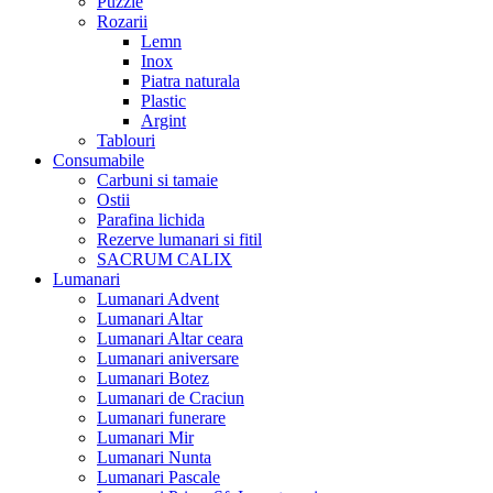
Puzzle
Rozarii
Lemn
Inox
Piatra naturala
Plastic
Argint
Tablouri
Consumabile
Carbuni si tamaie
Ostii
Parafina lichida
Rezerve lumanari si fitil
SACRUM CALIX
Lumanari
Lumanari Advent
Lumanari Altar
Lumanari Altar ceara
Lumanari aniversare
Lumanari Botez
Lumanari de Craciun
Lumanari funerare
Lumanari Mir
Lumanari Nunta
Lumanari Pascale