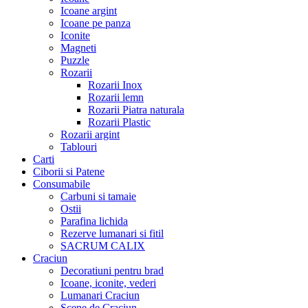
Icoane argint
Icoane pe panza
Iconite
Magneti
Puzzle
Rozarii
Rozarii Inox
Rozarii lemn
Rozarii Piatra naturala
Rozarii Plastic
Rozarii argint
Tablouri
Carti
Ciborii si Patene
Consumabile
Carbuni si tamaie
Ostii
Parafina lichida
Rezerve lumanari si fitil
SACRUM CALIX
Craciun
Decoratiuni pentru brad
Icoane, iconite, vederi
Lumanari Craciun
Scene de Craciun