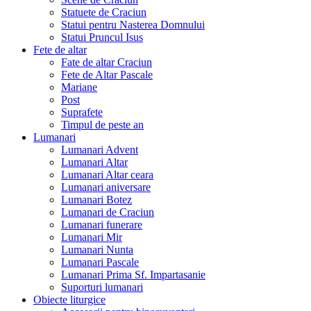
Statuete de Craciun
Statui pentru Nasterea Domnului
Statui Pruncul Isus
Fete de altar
Fate de altar Craciun
Fete de Altar Pascale
Mariane
Post
Suprafete
Timpul de peste an
Lumanari
Lumanari Advent
Lumanari Altar
Lumanari Altar ceara
Lumanari aniversare
Lumanari Botez
Lumanari de Craciun
Lumanari funerare
Lumanari Mir
Lumanari Nunta
Lumanari Pascale
Lumanari Prima Sf. Impartasanie
Suporturi lumanari
Obiecte liturgice