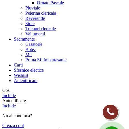
Ornate Pascale
Pluviale
Pelerina clericala
Reverende
Stole
Tricouri clericale
Val umeral
Sacramente
Casatorie
Botez
Mir
Prima Sf. Impartasanie
Carti
Sfesnice electice
Wishlist
Autentificare
Cos
Inchide
Autentificare
Inchide
Nu ai cont inca?
Creaza cont