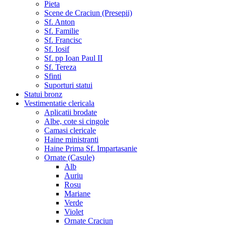
Pieta
Scene de Craciun (Presepii)
Sf. Anton
Sf. Familie
Sf. Francisc
Sf. Iosif
Sf. pp Ioan Paul II
Sf. Tereza
Sfinti
Suporturi statui
Statui bronz
Vestimentatie clericala
Aplicatii brodate
Albe, cote si cingole
Camasi clericale
Haine ministranti
Haine Prima Sf. Impartasanie
Ornate (Casule)
Alb
Auriu
Rosu
Mariane
Verde
Violet
Ornate Craciun