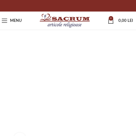
0
MENU
0,00
LEI