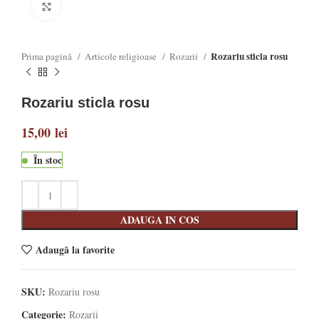
Click to enlarge
Rozariu sticla rosu
Prima pagină
Articole religioase
Rozarii
Rozariu sticla rosu
15,00
lei
În stoc
ADAUGA IN COS
Adaugă la favorite
SKU:
Rozariu rosu
Categorie:
Rozarii