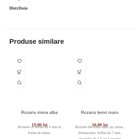
Distribuie
Produse similare
Rozariu inima alba
Rozariu lemn maro
15,00
lei
10,00
lei
Rozariu cu bobite de 6 mm in
Rozariu din lemn maro pe sarma.
Ro
forma de inima.
Dimensiuni: bobita de 7 mm,
cruciulita de 4.5 cm Lungime