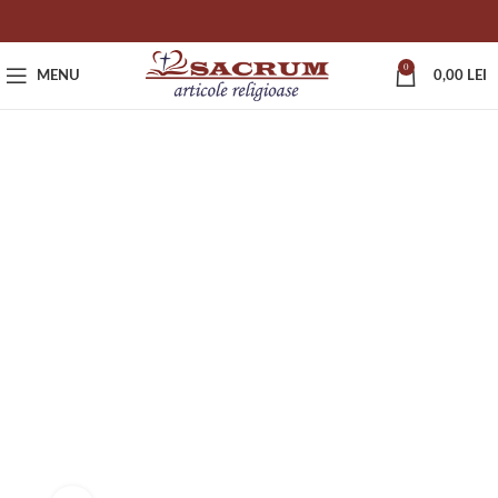
0
MENU
0,00
LEI