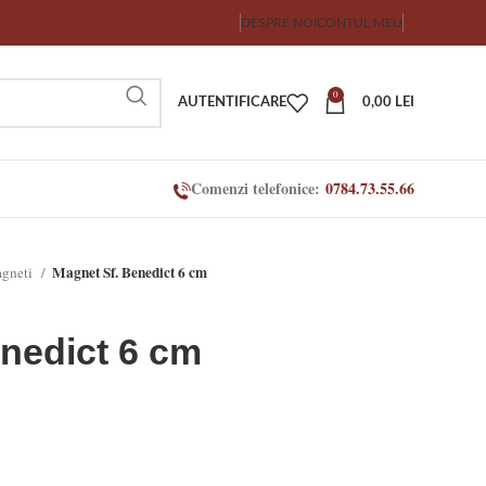
DESPRE NOI
CONTUL MEU
0
AUTENTIFICARE
0,00
LEI
Comenzi telefonice:
0784.73.55.66
Magnet Sf. Benedict 6 cm
gneti
nedict 6 cm