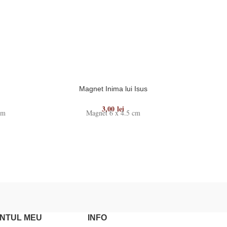
Magnet Inima lui Isus
3,00
lei
cm
Magnet 6 x 4.5 cm
Magnet di
la L
NTUL MEU
INFO