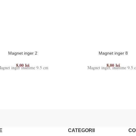
Magnet inger 2
Magnet inger 8
8,00
lei
8,00
lei
agnet inger inaltime 9.5 cm
Magnet inger, inaltime 9.5 
E
CATEGORII
CO