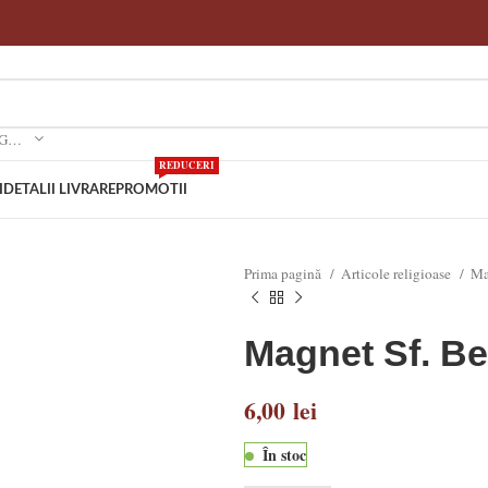
SELECTEAZA O CATEGORIE
REDUCERI
I
DETALII LIVRARE
PROMOTII
Prima pagină
Articole religioase
Ma
Magnet Sf. Be
6,00
lei
În stoc