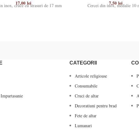
17,00
lei
7,50
lei
in inox, cruce cu strasuri de 17 mm
Cercei din inox, medalie 10
E
CATEGORII
CO
Articole religioase
P
Consumabile
C
 Impartasanie
Cruci de altar
A
Decoratiuni pentru brad
P
Fete de altar
Lumanari