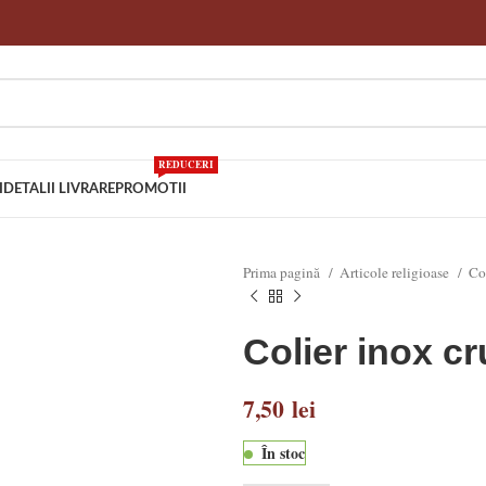
REDUCERI
I
DETALII LIVRARE
PROMOTII
Prima pagină
Articole religioase
Co
Colier inox cr
7,50
lei
În stoc