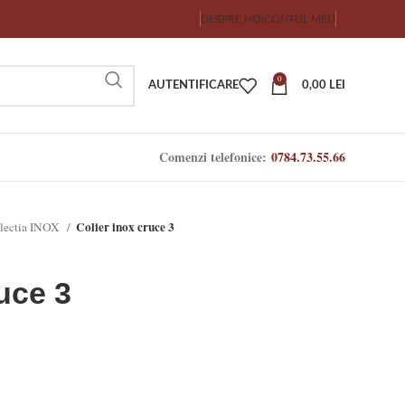
DESPRE NOI
CONTUL MEU
0
AUTENTIFICARE
0,00
LEI
Comenzi telefonice:
0784.73.55.66
Colier inox cruce 3
lectia INOX
uce 3