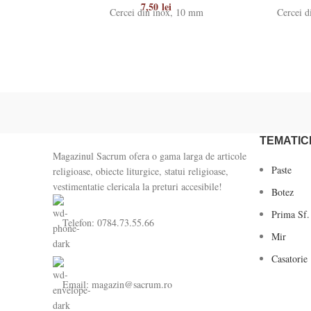
7,50
lei
Cercei din inox, 10 mm
Cercei d
TEMATIC
Magazinul Sacrum ofera o gama larga de articole
Paste
religioase, obiecte liturgice, statui religioase,
vestimentatie clericala la preturi accesibile!
Botez
Prima Sf.
Telefon: 0784.73.55.66
Mir
Casatorie
Email: magazin@sacrum.ro