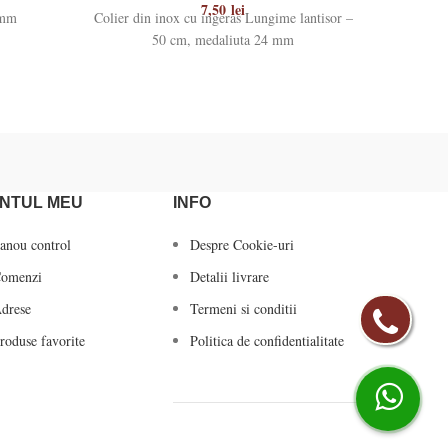
7,50
lei
 mm
Colier din inox cu ingeras Lungime lantisor –
Colier di
50 cm, medaliuta 24 mm
NTUL MEU
INFO
anou control
Despre Cookie-uri
omenzi
Detalii livrare
drese
Termeni si conditii
roduse favorite
Politica de confidentialitate