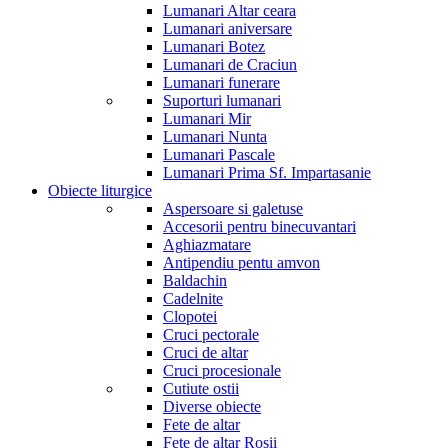
Lumanari Altar ceara
Lumanari aniversare
Lumanari Botez
Lumanari de Craciun
Lumanari funerare
Suporturi lumanari
Lumanari Mir
Lumanari Nunta
Lumanari Pascale
Lumanari Prima Sf. Impartasanie
Obiecte liturgice
Aspersoare si galetuse
Accesorii pentru binecuvantari
Aghiazmatare
Antipendiu pentu amvon
Baldachin
Cadelnite
Clopotei
Cruci pectorale
Cruci de altar
Cruci procesionale
Cutiute ostii
Diverse obiecte
Fete de altar
Fete de altar Rosii