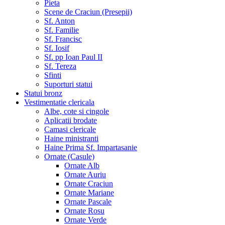
Pieta
Scene de Craciun (Presepii)
Sf. Anton
Sf. Familie
Sf. Francisc
Sf. Iosif
Sf. pp Ioan Paul II
Sf. Tereza
Sfinti
Suporturi statui
Statui bronz
Vestimentatie clericala
Albe, cote si cingole
Aplicatii brodate
Camasi clericale
Haine ministranti
Haine Prima Sf. Impartasanie
Ornate (Casule)
Ornate Alb
Ornate Auriu
Ornate Craciun
Ornate Mariane
Ornate Pascale
Ornate Rosu
Ornate Verde