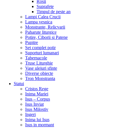
Rosii
Suprafete
Timpul de peste an
Lampi Calea Crucii
Lampa vesnica
Monstrante, Relicvarii
Paharute liturgice
Potire, Ciborii si Patene
Pupitre
Set complet potir
Suporturi lumanari
Tabernacole
Truse Liturghie
Vase uleiuri sfinte
Diverse obiecte
Tron Monstranta
Statui
Cristos Rege
Inima Mariei
Isus – Corpus
Isus Inviat
Isus Milostiv
Ingeri
Inima lui Isus
Isus in mormant