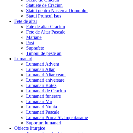
Statuete de Craciun
Statui pentru Nasterea Domnului
Statui Pruncul Isus
Fete de altar
Fate de altar Craciun
Fete de Altar Pascale
Mariane
Post
Suprafete
Timpul de peste an
Lumanari
Lumanari Advent
Lumanari Altar
Lumanari Altar ceara
Lumanari aniversare
Lumanari Botez
Lumanari de Craciun
Lumanari funerare
Lumanari Mir
Lumanari Nunta
Lumanari Pascale
Lumanari Prima Sf. Impartasanie
Suporturi lumanari
Obiecte liturgice