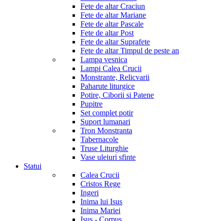
Fete de altar Craciun
Fete de altar Mariane
Fete de altar Pascale
Fete de altar Post
Fete de altar Suprafete
Fete de altar Timpul de peste an
Lampa vesnica
Lampi Calea Crucii
Monstrante, Relicvarii
Paharute liturgice
Potire, Ciborii si Patene
Pupitre
Set complet potir
Suport lumanari
Tron Monstranta
Tabernacole
Truse Liturghie
Vase uleiuri sfinte
Statui
Calea Crucii
Cristos Rege
Ingeri
Inima lui Isus
Inima Mariei
Isus - Corpus