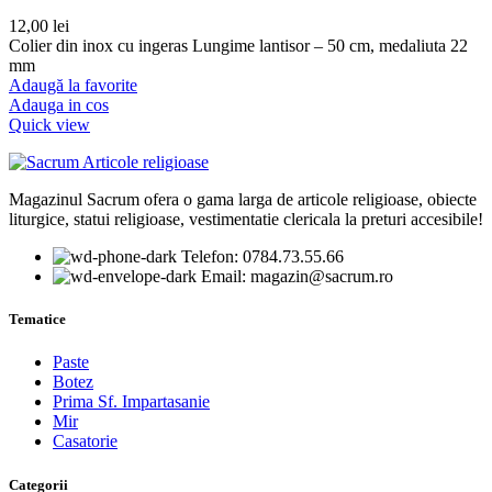
12,00
lei
Colier din inox cu ingeras Lungime lantisor – 50 cm, medaliuta 22
mm
Adaugă la favorite
Adauga in cos
Quick view
Magazinul Sacrum ofera o gama larga de articole religioase, obiecte
liturgice, statui religioase, vestimentatie clericala la preturi accesibile!
Telefon: 0784.73.55.66
Email: magazin@sacrum.ro
Tematice
Paste
Botez
Prima Sf. Impartasanie
Mir
Casatorie
Categorii