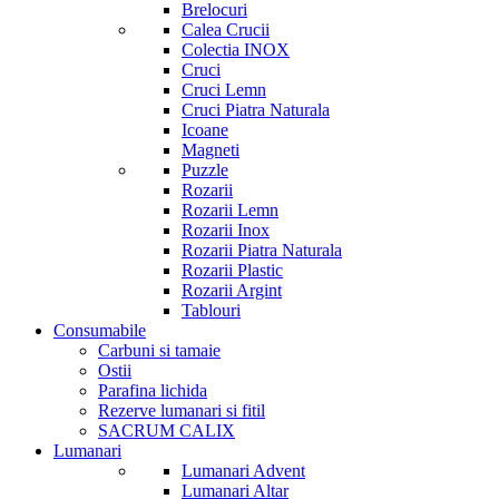
Brelocuri
Calea Crucii
Colectia INOX
Cruci
Cruci Lemn
Cruci Piatra Naturala
Icoane
Magneti
Puzzle
Rozarii
Rozarii Lemn
Rozarii Inox
Rozarii Piatra Naturala
Rozarii Plastic
Rozarii Argint
Tablouri
Consumabile
Carbuni si tamaie
Ostii
Parafina lichida
Rezerve lumanari si fitil
SACRUM CALIX
Lumanari
Lumanari Advent
Lumanari Altar