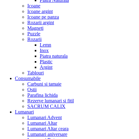
Piatra Naturala
Icoane
Icoane argint
Icoane pe panza
Rozarii argint
Magneti
Puzzle
Rozarii
Lemn
Inox
Piatra naturala
Plastic
Argint
Tablouri
Consumabile
Carbuni si tamaie
Ostii
Parafina lichida
Rezerve lumanari si fitil
SACRUM CALIX
Lumanari
Lumanari Advent
Lumanari Altar
Lumanari Altar ceara
Lumanari aniversare