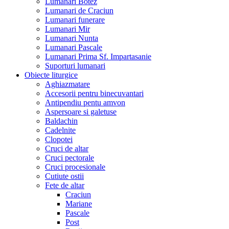
Lumanari Botez
Lumanari de Craciun
Lumanari funerare
Lumanari Mir
Lumanari Nunta
Lumanari Pascale
Lumanari Prima Sf. Impartasanie
Suporturi lumanari
Obiecte liturgice
Aghiazmatare
Accesorii pentru binecuvantari
Antipendiu pentu amvon
Aspersoare si galetuse
Baldachin
Cadelnite
Clopotei
Cruci de altar
Cruci pectorale
Cruci procesionale
Cutiute ostii
Fete de altar
Craciun
Mariane
Pascale
Post