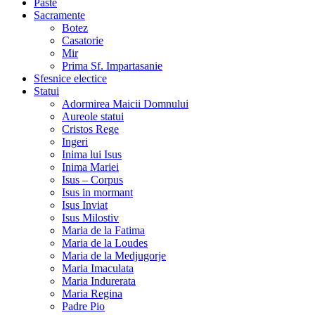
Paste
Sacramente
Botez
Casatorie
Mir
Prima Sf. Impartasanie
Sfesnice electice
Statui
Adormirea Maicii Domnului
Aureole statui
Cristos Rege
Ingeri
Inima lui Isus
Inima Mariei
Isus – Corpus
Isus in mormant
Isus Inviat
Isus Milostiv
Maria de la Fatima
Maria de la Loudes
Maria de la Medjugorje
Maria Imaculata
Maria Indurerata
Maria Regina
Padre Pio