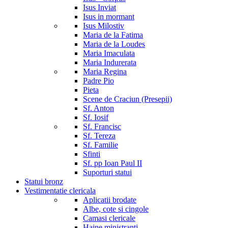
Isus Inviat
Isus in mormant
Isus Milostiv
Maria de la Fatima
Maria de la Loudes
Maria Imaculata
Maria Indurerata
Maria Regina
Padre Pio
Pieta
Scene de Craciun (Presepii)
Sf. Anton
Sf. Iosif
Sf. Francisc
Sf. Tereza
Sf. Familie
Sfinti
Sf. pp Ioan Paul II
Suporturi statui
Statui bronz
Vestimentatie clericala
Aplicatii brodate
Albe, cote si cingole
Camasi clericale
Haine ministranti