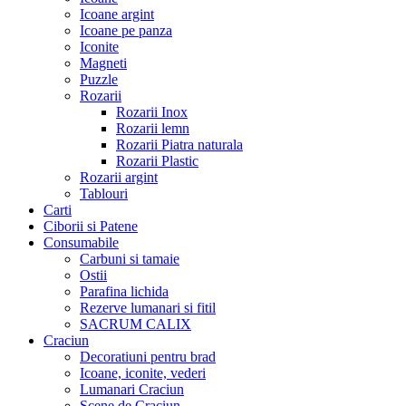
Icoane argint
Icoane pe panza
Iconite
Magneti
Puzzle
Rozarii
Rozarii Inox
Rozarii lemn
Rozarii Piatra naturala
Rozarii Plastic
Rozarii argint
Tablouri
Carti
Ciborii si Patene
Consumabile
Carbuni si tamaie
Ostii
Parafina lichida
Rezerve lumanari si fitil
SACRUM CALIX
Craciun
Decoratiuni pentru brad
Icoane, iconite, vederi
Lumanari Craciun
Scene de Craciun