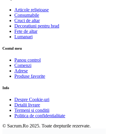
Articole religioase
Consumabile
Cruci de altar
Decoratiuni pentru brad
Fete de altar
Lumanari
Contul meu
Panou control
Comenzi
Adrese
Produse favorite
Info
Despre Cookie-uri
Detalii livrare
Termeni si conditii
Politica de confidentialitate
© Sacrum.Ro 2025. Toate drepturile rezervate.