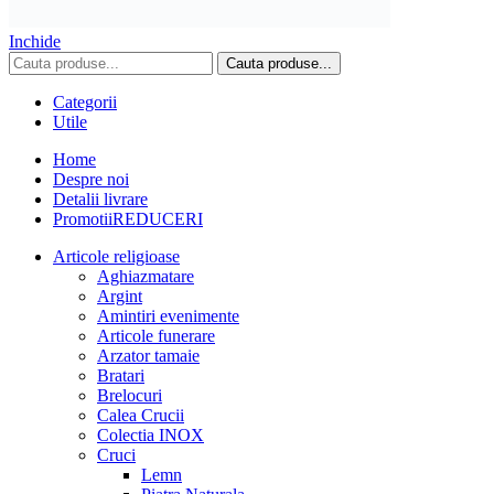
Inchide
Cauta produse...
Categorii
Utile
Home
Despre noi
Detalii livrare
Promotii
REDUCERI
Articole religioase
Aghiazmatare
Argint
Amintiri evenimente
Articole funerare
Arzator tamaie
Bratari
Brelocuri
Calea Crucii
Colectia INOX
Cruci
Lemn