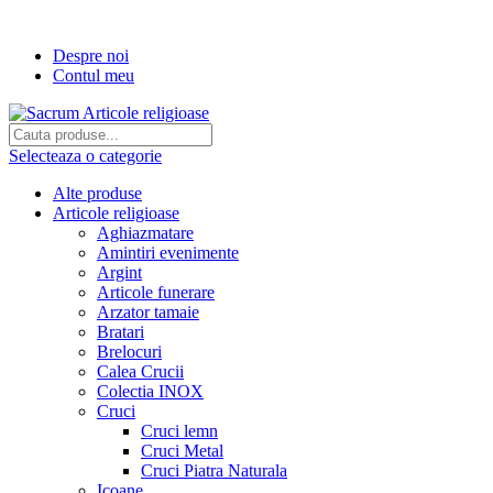
Transport gratuit la comenzi de peste...
Despre noi
Contul meu
Selecteaza o categorie
Alte produse
Articole religioase
Aghiazmatare
Amintiri evenimente
Argint
Articole funerare
Arzator tamaie
Bratari
Brelocuri
Calea Crucii
Colectia INOX
Cruci
Cruci lemn
Cruci Metal
Cruci Piatra Naturala
Icoane