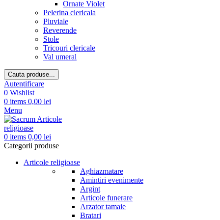
Ornate Violet
Pelerina clericala
Pluviale
Reverende
Stole
Tricouri clericale
Val umeral
Cauta produse...
Autentificare
0
Wishlist
0
items
0,00
lei
Menu
0
items
0,00
lei
Categorii produse
Articole religioase
Aghiazmatare
Amintiri evenimente
Argint
Articole funerare
Arzator tamaie
Bratari