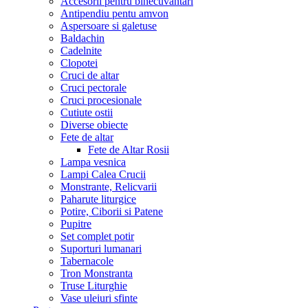
Accesorii pentru binecuvantari
Antipendiu pentu amvon
Aspersoare si galetuse
Baldachin
Cadelnite
Clopotei
Cruci de altar
Cruci pectorale
Cruci procesionale
Cutiute ostii
Diverse obiecte
Fete de altar
Fete de Altar Rosii
Lampa vesnica
Lampi Calea Crucii
Monstrante, Relicvarii
Paharute liturgice
Potire, Ciborii si Patene
Pupitre
Set complet potir
Suporturi lumanari
Tabernacole
Tron Monstranta
Truse Liturghie
Vase uleiuri sfinte