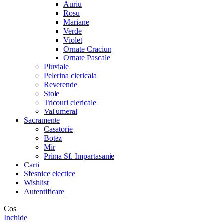
Auriu
Rosu
Mariane
Verde
Violet
Ornate Craciun
Ornate Pascale
Pluviale
Pelerina clericala
Reverende
Stole
Tricouri clericale
Val umeral
Sacramente
Casatorie
Botez
Mir
Prima Sf. Impartasanie
Carti
Sfesnice electice
Wishlist
Autentificare
Cos
Inchide