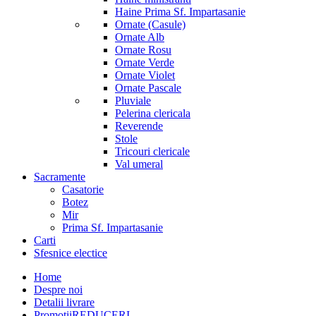
Haine Prima Sf. Impartasanie
Ornate (Casule)
Ornate Alb
Ornate Rosu
Ornate Verde
Ornate Violet
Ornate Pascale
Pluviale
Pelerina clericala
Reverende
Stole
Tricouri clericale
Val umeral
Sacramente
Casatorie
Botez
Mir
Prima Sf. Impartasanie
Carti
Sfesnice electice
Home
Despre noi
Detalii livrare
Promotii
REDUCERI