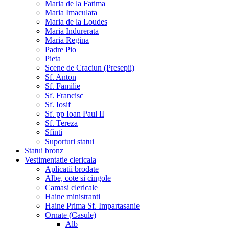
Maria de la Fatima
Maria Imaculata
Maria de la Loudes
Maria Indurerata
Maria Regina
Padre Pio
Pieta
Scene de Craciun (Presepii)
Sf. Anton
Sf. Familie
Sf. Francisc
Sf. Iosif
Sf. pp Ioan Paul II
Sf. Tereza
Sfinti
Suporturi statui
Statui bronz
Vestimentatie clericala
Aplicatii brodate
Albe, cote si cingole
Camasi clericale
Haine ministranti
Haine Prima Sf. Impartasanie
Ornate (Casule)
Alb