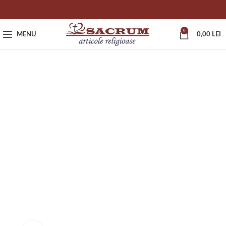
0
MENU
0,00
LEI