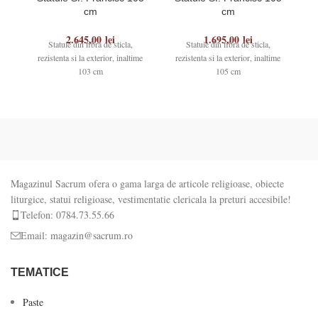
cm
cm
2.645,00
lei
1.695,00
lei
Statuie din fibra de sticla,
Statuie din fibra de sticla,
rezistenta si la exterior, inaltime
rezistenta si la exterior, inaltime
r
103 cm
105 cm
Magazinul Sacrum ofera o gama larga de articole religioase, obiecte
liturgice, statui religioase, vestimentatie clericala la preturi accesibile!
Telefon: 0784.73.55.66
Email: magazin@sacrum.ro
TEMATICE
Paste