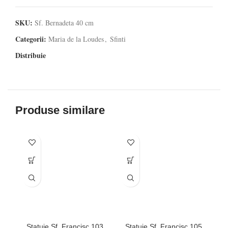
SKU:
Sf. Bernadeta 40 cm
Categorii:
Maria de la Loudes
,
Sfinti
Distribuie
Produse similare
Statuie Sf. Francisc 103
Statuie Sf. Francisc 105
S