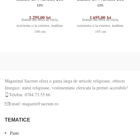
cm
cm
1.295,00
lei
1.695,00
lei
Statuie din fibra de sticla,
Statuie din fibra de sticla,
rezistenta si la exterior, inaltime
rezistenta si la exterior, inaltime
r
100 cm
105 cm
Magazinul Sacrum ofera o gama larga de articole religioase, obiecte
liturgice, statui religioase, vestimentatie clericala la preturi accesibile!
Telefon: 0784.73.55.66
Email: magazin@sacrum.ro
TEMATICE
Paste