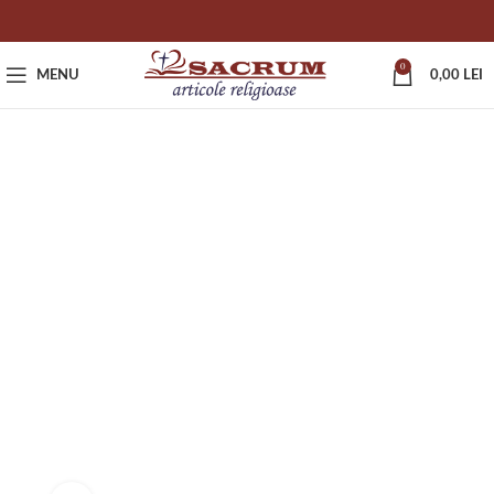
0
MENU
0,00
LEI