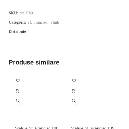
SKU:
art. E801
Categorii:
Sf. Francisc
,
Sfinti
Distribuie
Produse similare
Statuie Sf. Francisc 100
Statuie Sf. Francisc 105
S