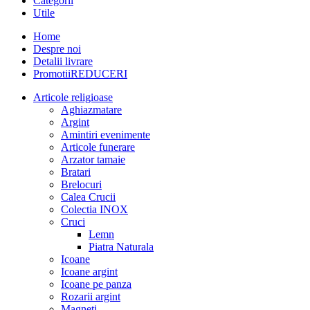
Categorii
Utile
Home
Despre noi
Detalii livrare
Promotii
REDUCERI
Articole religioase
Aghiazmatare
Argint
Amintiri evenimente
Articole funerare
Arzator tamaie
Bratari
Brelocuri
Calea Crucii
Colectia INOX
Cruci
Lemn
Piatra Naturala
Icoane
Icoane argint
Icoane pe panza
Rozarii argint
Magneti