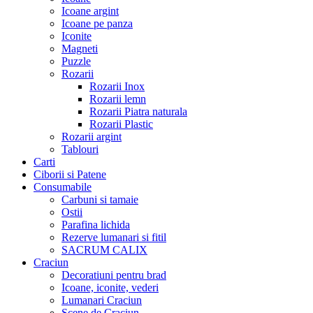
Icoane argint
Icoane pe panza
Iconite
Magneti
Puzzle
Rozarii
Rozarii Inox
Rozarii lemn
Rozarii Piatra naturala
Rozarii Plastic
Rozarii argint
Tablouri
Carti
Ciborii si Patene
Consumabile
Carbuni si tamaie
Ostii
Parafina lichida
Rezerve lumanari si fitil
SACRUM CALIX
Craciun
Decoratiuni pentru brad
Icoane, iconite, vederi
Lumanari Craciun
Scene de Craciun