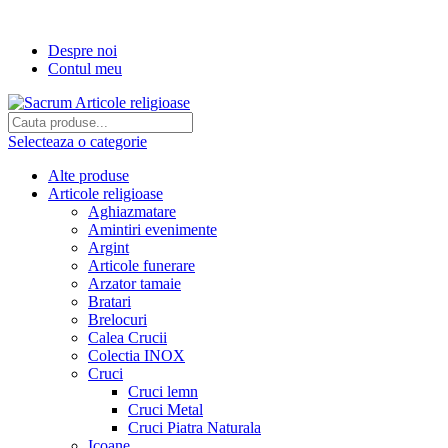
Transport gratuit la comenzi de peste...
Despre noi
Contul meu
Selecteaza o categorie
Alte produse
Articole religioase
Aghiazmatare
Amintiri evenimente
Argint
Articole funerare
Arzator tamaie
Bratari
Brelocuri
Calea Crucii
Colectia INOX
Cruci
Cruci lemn
Cruci Metal
Cruci Piatra Naturala
Icoane