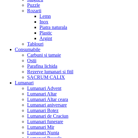
Puzzle
Rozarii
Lemn
Inox
Piatra naturala
Plastic
Argint
Tablouri
Consumabile
Carbuni si tamaie
Ostii
Parafina lichida
Rezerve lumanari si fitil
SACRUM CALIX
Lumanari
Lumanari Advent
Lumanari Altar
Lumanari Altar ceara
Lumanari aniversare
Lumanari Botez
Lumanari de Craciun
Lumanari funerare
Lumanari Mir
Lumanari Nunta