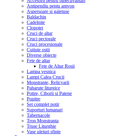
Accesorii pentru binecuvantari
Antipendiu pentu amvon
Aspersoare si galetuse
Baldachin
Cadelnite
Clopotei
Cruci de altar
Cruci pectorale
Cruci procesionale
Cutiute ostii
Diverse obiecte
Fete de altar
Fete de Altar Rosii
Lampa vesnica
Lampi Calea Crucii
Monstrante, Relicvarii
Paharute liturgice
Potire, Ciborii si Patene
Pupitre
Set complet potir
Suporturi lumanari
Tabernacole
Tron Monstranta
Truse Liturghie
Vase uleiuri sfinte