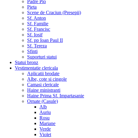
Padre Pio
Pieta
Scene de Craciun (Presepii)
Sf. Anton
Sf. Familie
Sf. Francisc
Sf. Iosif
Sf. pp Ioan Paul II
Sf. Tereza
Sfinti
Suporturi statui
Statui bronz
Vestimentatie clericala
Aplicatii brodate
Albe, cote si cingole
Camasi clericale
Haine ministranti
Haine Prima Sf. Impartasanie
Ornate (Casule)
Alb
Auriu
Rosu
Mariane
Verde
Violet