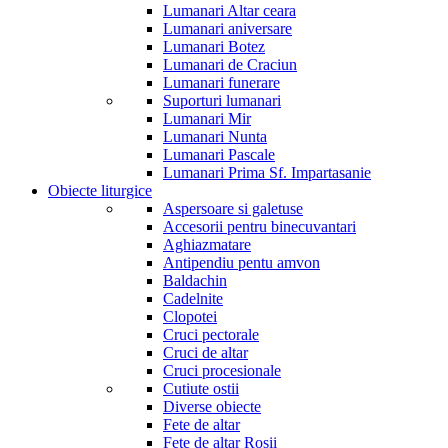
Lumanari Altar ceara
Lumanari aniversare
Lumanari Botez
Lumanari de Craciun
Lumanari funerare
Suporturi lumanari
Lumanari Mir
Lumanari Nunta
Lumanari Pascale
Lumanari Prima Sf. Impartasanie
Obiecte liturgice
Aspersoare si galetuse
Accesorii pentru binecuvantari
Aghiazmatare
Antipendiu pentu amvon
Baldachin
Cadelnite
Clopotei
Cruci pectorale
Cruci de altar
Cruci procesionale
Cutiute ostii
Diverse obiecte
Fete de altar
Fete de altar Rosii