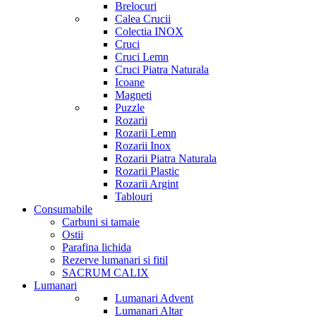
Brelocuri
Calea Crucii
Colectia INOX
Cruci
Cruci Lemn
Cruci Piatra Naturala
Icoane
Magneti
Puzzle
Rozarii
Rozarii Lemn
Rozarii Inox
Rozarii Piatra Naturala
Rozarii Plastic
Rozarii Argint
Tablouri
Consumabile
Carbuni si tamaie
Ostii
Parafina lichida
Rezerve lumanari si fitil
SACRUM CALIX
Lumanari
Lumanari Advent
Lumanari Altar