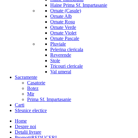
Haine Prima Sf. Impartasanie
Ornate (Casule)
Ornate Alb
Ornate Rosu
Ornate Verde
Ornate Violet
Ornate Pascale
Pluviale
Pelerina clericala
Reverende
Stole
Tricouri clericale
Val umeral
Sacramente
Casatorie
Botez
Mir
Prima Sf. Impartasanie
Carti
Sfesnice electice
Home
Despre noi
Detalii livrare
Promotii
REDUCERI