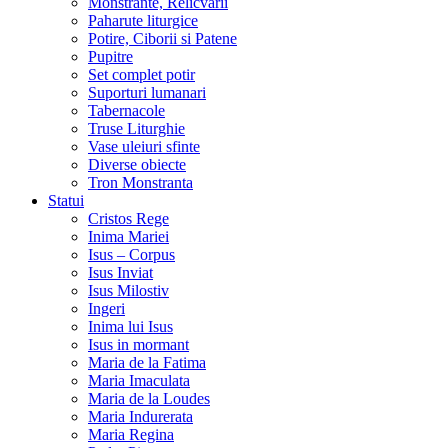
Monstrante, Relicvarii
Paharute liturgice
Potire, Ciborii si Patene
Pupitre
Set complet potir
Suporturi lumanari
Tabernacole
Truse Liturghie
Vase uleiuri sfinte
Diverse obiecte
Tron Monstranta
Statui
Cristos Rege
Inima Mariei
Isus – Corpus
Isus Inviat
Isus Milostiv
Ingeri
Inima lui Isus
Isus in mormant
Maria de la Fatima
Maria Imaculata
Maria de la Loudes
Maria Indurerata
Maria Regina