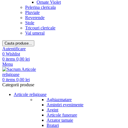
Ornate Violet
Pelerina clericala
Pluviale
Reverende
Stole
Tricouri clericale
Val umeral
Cauta produse...
Autentificare
0
Wishlist
0
items
0,00
lei
Menu
0
items
0,00
lei
Categorii produse
Articole religioase
Aghiazmatare
Amintiri evenimente
Argint
Articole funerare
Arzator tamaie
Bratari