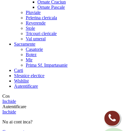
Ornate Craciun
Ornate Pascale
Pluviale
Pelerina clericala
Reverende
Stole
Tricouri clericale
Val umeral
Sacramente
Casatorie
Botez
Mir
Prima Sf. Impartasanie
Carti
Sfesnice electice
Wishlist
Autentificare
Cos
Inchide
Autentificare
Inchide
Nu ai cont inca?