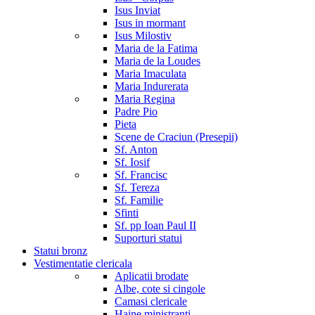
Isus Inviat
Isus in mormant
Isus Milostiv
Maria de la Fatima
Maria de la Loudes
Maria Imaculata
Maria Indurerata
Maria Regina
Padre Pio
Pieta
Scene de Craciun (Presepii)
Sf. Anton
Sf. Iosif
Sf. Francisc
Sf. Tereza
Sf. Familie
Sfinti
Sf. pp Ioan Paul II
Suporturi statui
Statui bronz
Vestimentatie clericala
Aplicatii brodate
Albe, cote si cingole
Camasi clericale
Haine ministranti