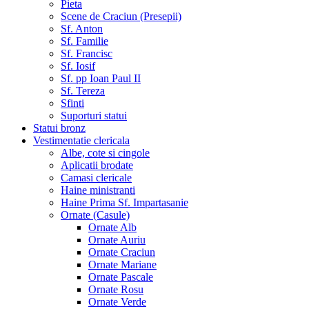
Pieta
Scene de Craciun (Presepii)
Sf. Anton
Sf. Familie
Sf. Francisc
Sf. Iosif
Sf. pp Ioan Paul II
Sf. Tereza
Sfinti
Suporturi statui
Statui bronz
Vestimentatie clericala
Albe, cote si cingole
Aplicatii brodate
Camasi clericale
Haine ministranti
Haine Prima Sf. Impartasanie
Ornate (Casule)
Ornate Alb
Ornate Auriu
Ornate Craciun
Ornate Mariane
Ornate Pascale
Ornate Rosu
Ornate Verde