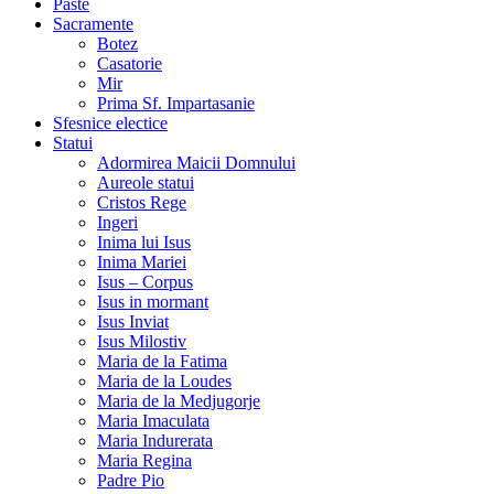
Paste
Sacramente
Botez
Casatorie
Mir
Prima Sf. Impartasanie
Sfesnice electice
Statui
Adormirea Maicii Domnului
Aureole statui
Cristos Rege
Ingeri
Inima lui Isus
Inima Mariei
Isus – Corpus
Isus in mormant
Isus Inviat
Isus Milostiv
Maria de la Fatima
Maria de la Loudes
Maria de la Medjugorje
Maria Imaculata
Maria Indurerata
Maria Regina
Padre Pio