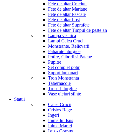
Fete de altar Craciun
Fete de altar Mariane
Fete de altar Pascale
Fete de altar Post
Fete de altar Suprafete
Fete de altar Timpul de peste an
Lampa vesnica
Lampi Calea Crucii
Monstrante, Relicvarii
Paharute liturgice
Potire, Ciborii si Patene
Pupitre
Set complet potir
Suport lumanari
Tron Monstranta
Tabernacole
Truse Liturghie
Vase uleiuri sfinte
Statui
Calea Crucii
Cristos Rege
Ingeri
Inima lui Isus
Inima Mariei
Isus - Corpus