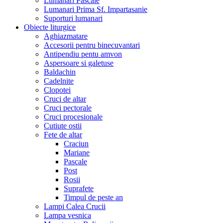
Lumanari Pascale
Lumanari Prima Sf. Impartasanie
Suporturi lumanari
Obiecte liturgice
Aghiazmatare
Accesorii pentru binecuvantari
Antipendiu pentu amvon
Aspersoare si galetuse
Baldachin
Cadelnite
Clopotei
Cruci de altar
Cruci pectorale
Cruci procesionale
Cutiute ostii
Fete de altar
Craciun
Mariane
Pascale
Post
Rosii
Suprafete
Timpul de peste an
Lampi Calea Crucii
Lampa vesnica