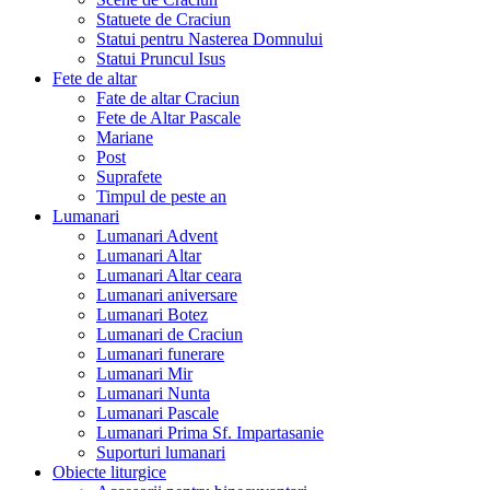
Statuete de Craciun
Statui pentru Nasterea Domnului
Statui Pruncul Isus
Fete de altar
Fate de altar Craciun
Fete de Altar Pascale
Mariane
Post
Suprafete
Timpul de peste an
Lumanari
Lumanari Advent
Lumanari Altar
Lumanari Altar ceara
Lumanari aniversare
Lumanari Botez
Lumanari de Craciun
Lumanari funerare
Lumanari Mir
Lumanari Nunta
Lumanari Pascale
Lumanari Prima Sf. Impartasanie
Suporturi lumanari
Obiecte liturgice