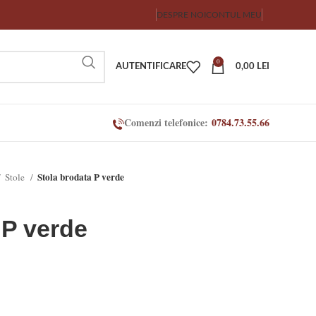
DESPRE NOI
CONTUL MEU
0
AUTENTIFICARE
0,00
LEI
Comenzi telefonice:
0784.73.55.66
Stola brodata P verde
Stole
 P verde