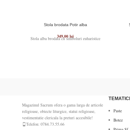
Stola brodata Potir alba
349,00
lei
Stola alba brodata cu simboluri euharistice
TEMATIC
Magazinul Sacrum ofera o gama larga de articole
Paste
religioase, obiecte liturgice, statui religioase,
vestimentatie clericala la preturi accesibile!
Botez
Telefon: 0784.73.55.66
Prima Sf.