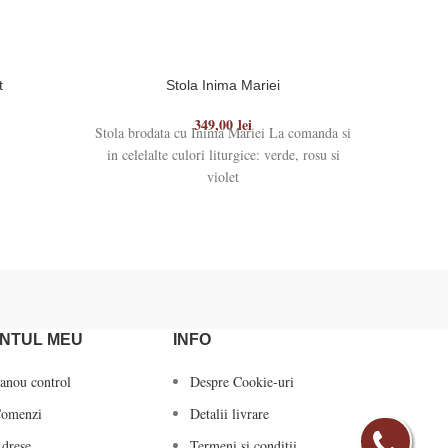
t
Stola Inima Mariei
349,00
lei
Stola brodata cu Inima Mariei La comanda si
Stola b
in celelalte culori liturgice: verde, rosu si
muntele 
violet
culor
NTUL MEU
INFO
anou control
Despre Cookie-uri
omenzi
Detalii livrare
drese
Termeni si conditii