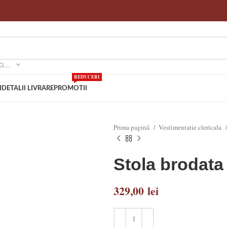
SELECTEAZA O CATEGORIE
REDUCERI
I
DETALII LIVRARE
PROMOTII
Prima pagină
Vestimentatie clericala
Stola brodata
329,00
lei