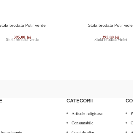
Stola brodata Potir verde
Stola brodata Potir viole
395,00
lei
395,00
lei
Stola brodata verde
Stola brodata violet
E
CATEGORII
CO
Articole religioase
P
Consumabile
C
 Impartasanie
Cruci de altar
A