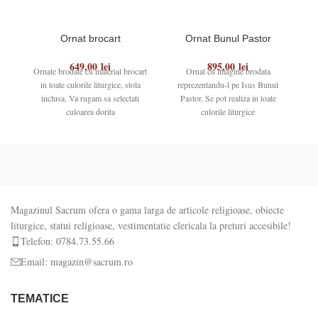
Ornat brocart
Ornat Bunul Pastor
649,00
lei
895,00
lei
Ornate brodate cu material brocart
Ornat cu imagine brodata
in toate culorile liturgice, stola
reprezentandu-l pe Isus Bunul
inclusa. Va rugam sa selectati
Pastor. Se pot realiza in toate
culoarea dorita
culorile liturgice
Magazinul Sacrum ofera o gama larga de articole religioase, obiecte
liturgice, statui religioase, vestimentatie clericala la preturi accesibile!
Telefon: 0784.73.55.66
Email: magazin@sacrum.ro
TEMATICE