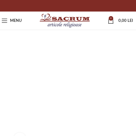
0
MENU
0,00
LEI