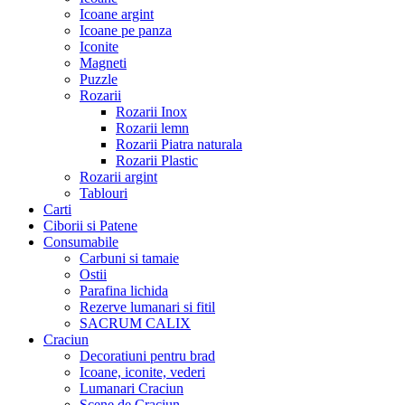
Icoane argint
Icoane pe panza
Iconite
Magneti
Puzzle
Rozarii
Rozarii Inox
Rozarii lemn
Rozarii Piatra naturala
Rozarii Plastic
Rozarii argint
Tablouri
Carti
Ciborii si Patene
Consumabile
Carbuni si tamaie
Ostii
Parafina lichida
Rezerve lumanari si fitil
SACRUM CALIX
Craciun
Decoratiuni pentru brad
Icoane, iconite, vederi
Lumanari Craciun
Scene de Craciun