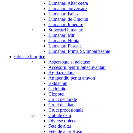
Lumanari Altar ceara
Lumanari aniversare
Lumanari Botez
Lumanari de Craciun
Lumanari funerare
Suporturi lumanari
Lumanari Mir
Lumanari Nunta
Lumanari Pascale
Lumanari Prima Sf. Impartasanie
Obiecte liturgice
Aspersoare si galetuse
Accesorii pentru binecuvantari
Aghiazmatare
Antipendiu pentu amvon
Baldachin
Cadelnite
Clopotei
Cruci pectorale
Cruci de altar
Cruci procesionale
Cutiute ostii
Diverse obiecte
Fete de altar
Fete de altar Rosii