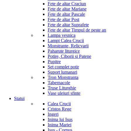
Fete de altar Craciun
Fete de altar Mariane
Fete de altar Pascale
Fete de altar Post
Fete de altar Suprafete
Fete de altar Timpul de peste an
Lampa vesnica
Lampi Calea Crucii
Monstrante, Relicvarii
Paharute liturgice
Potire, Ciborii si Patene
Pupitre
Set complet potir
Suport lumanari
Tron Monstranta
Tabernacole
Truse Liturghie
Vase uleiuri sfinte
Statui
Calea Crucii
Cristos Rege
Ingeri
Inima lui Isus
Inima Mariei
Isus - Corpus