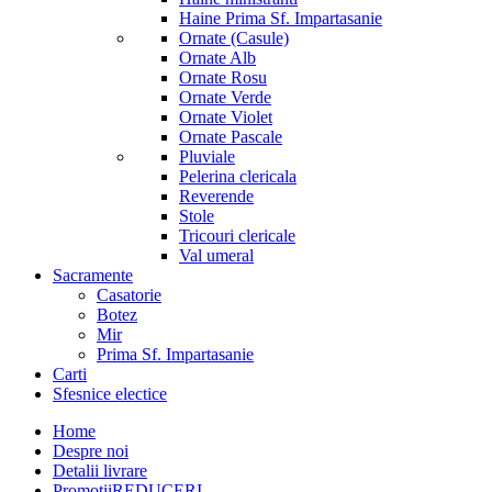
Haine Prima Sf. Impartasanie
Ornate (Casule)
Ornate Alb
Ornate Rosu
Ornate Verde
Ornate Violet
Ornate Pascale
Pluviale
Pelerina clericala
Reverende
Stole
Tricouri clericale
Val umeral
Sacramente
Casatorie
Botez
Mir
Prima Sf. Impartasanie
Carti
Sfesnice electice
Home
Despre noi
Detalii livrare
Promotii
REDUCERI