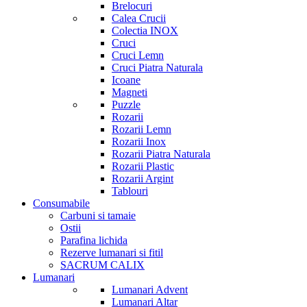
Brelocuri
Calea Crucii
Colectia INOX
Cruci
Cruci Lemn
Cruci Piatra Naturala
Icoane
Magneti
Puzzle
Rozarii
Rozarii Lemn
Rozarii Inox
Rozarii Piatra Naturala
Rozarii Plastic
Rozarii Argint
Tablouri
Consumabile
Carbuni si tamaie
Ostii
Parafina lichida
Rezerve lumanari si fitil
SACRUM CALIX
Lumanari
Lumanari Advent
Lumanari Altar