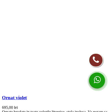
Ornat violet
695,00
lei
Ornate brodate in toate culorile liturgice, stola inclusa. Va rugam sa