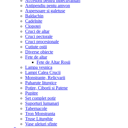
Accesorii pentru binecuvantari
Antipendiu pentu amvon
Aspersoare si galetuse
Baldachin
Cadelnite
Clopotei
Cruci de altar
Cruci pectorale
Cruci procesionale
Cutiute ostii
Diverse obiecte
Fete de altar
Fete de Altar Rosii
Lampa vesnica
Lampi Calea Crucii
Monstrante, Relicvarii
Paharute liturgice
Potire, Ciborii si Patene
Pupitre
Set complet potir
Suporturi lumanari
Tabernacole
Tron Monstranta
Truse Liturghie
Vase uleiuri sfinte