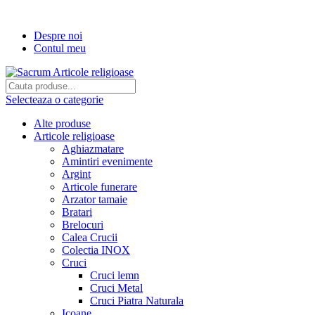
Transport gratuit la comenzi de peste...
Despre noi
Contul meu
Selecteaza o categorie
Alte produse
Articole religioase
Aghiazmatare
Amintiri evenimente
Argint
Articole funerare
Arzator tamaie
Bratari
Brelocuri
Calea Crucii
Colectia INOX
Cruci
Cruci lemn
Cruci Metal
Cruci Piatra Naturala
Icoane