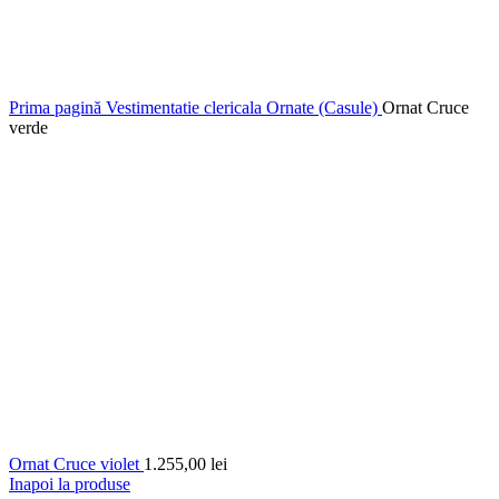
Prima pagină
Vestimentatie clericala
Ornate (Casule)
Ornat Cruce
verde
Ornat Cruce violet
1.255,00
lei
Inapoi la produse