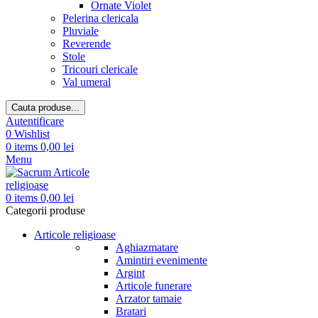
Ornate Violet
Pelerina clericala
Pluviale
Reverende
Stole
Tricouri clericale
Val umeral
Cauta produse...
Autentificare
0
Wishlist
0
items
0,00
lei
Menu
0
items
0,00
lei
Categorii produse
Articole religioase
Aghiazmatare
Amintiri evenimente
Argint
Articole funerare
Arzator tamaie
Bratari