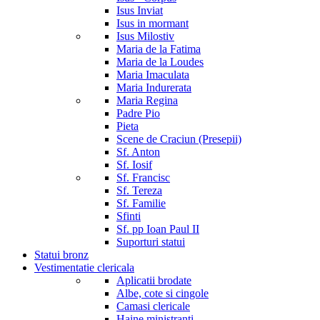
Isus Inviat
Isus in mormant
Isus Milostiv
Maria de la Fatima
Maria de la Loudes
Maria Imaculata
Maria Indurerata
Maria Regina
Padre Pio
Pieta
Scene de Craciun (Presepii)
Sf. Anton
Sf. Iosif
Sf. Francisc
Sf. Tereza
Sf. Familie
Sfinti
Sf. pp Ioan Paul II
Suporturi statui
Statui bronz
Vestimentatie clericala
Aplicatii brodate
Albe, cote si cingole
Camasi clericale
Haine ministranti