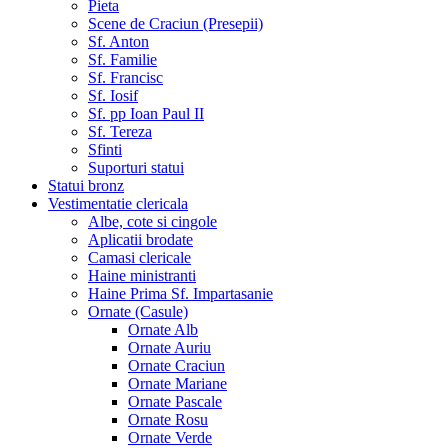
Pieta
Scene de Craciun (Presepii)
Sf. Anton
Sf. Familie
Sf. Francisc
Sf. Iosif
Sf. pp Ioan Paul II
Sf. Tereza
Sfinti
Suporturi statui
Statui bronz
Vestimentatie clericala
Albe, cote si cingole
Aplicatii brodate
Camasi clericale
Haine ministranti
Haine Prima Sf. Impartasanie
Ornate (Casule)
Ornate Alb
Ornate Auriu
Ornate Craciun
Ornate Mariane
Ornate Pascale
Ornate Rosu
Ornate Verde