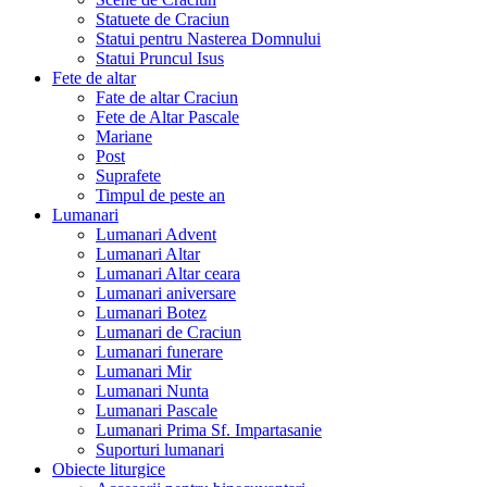
Statuete de Craciun
Statui pentru Nasterea Domnului
Statui Pruncul Isus
Fete de altar
Fate de altar Craciun
Fete de Altar Pascale
Mariane
Post
Suprafete
Timpul de peste an
Lumanari
Lumanari Advent
Lumanari Altar
Lumanari Altar ceara
Lumanari aniversare
Lumanari Botez
Lumanari de Craciun
Lumanari funerare
Lumanari Mir
Lumanari Nunta
Lumanari Pascale
Lumanari Prima Sf. Impartasanie
Suporturi lumanari
Obiecte liturgice