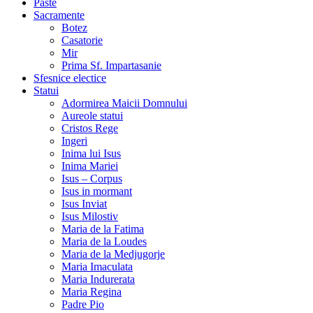
Paste
Sacramente
Botez
Casatorie
Mir
Prima Sf. Impartasanie
Sfesnice electice
Statui
Adormirea Maicii Domnului
Aureole statui
Cristos Rege
Ingeri
Inima lui Isus
Inima Mariei
Isus – Corpus
Isus in mormant
Isus Inviat
Isus Milostiv
Maria de la Fatima
Maria de la Loudes
Maria de la Medjugorje
Maria Imaculata
Maria Indurerata
Maria Regina
Padre Pio