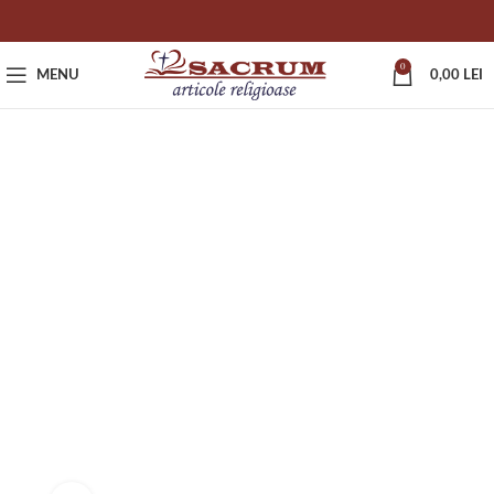
0
MENU
0,00
LEI