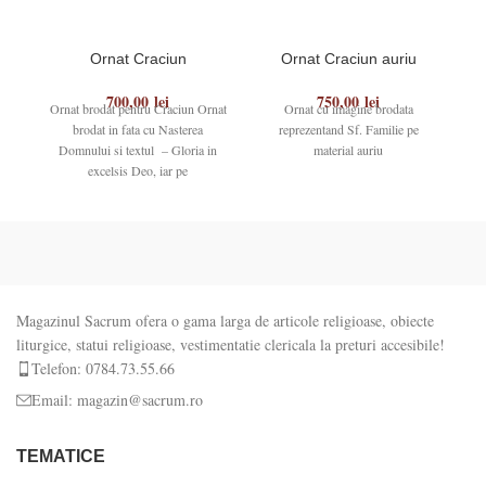
Ornat Craciun
Ornat Craciun auriu
700,00
lei
750,00
lei
Ornat brodat pentru Craciun Ornat
Ornat cu imagine brodata
O
brodat in fata cu Nasterea
reprezentand Sf. Familie pe
li
Domnului si textul – Gloria in
material auriu
excelsis Deo, iar pe
Magazinul Sacrum ofera o gama larga de articole religioase, obiecte
liturgice, statui religioase, vestimentatie clericala la preturi accesibile!
Telefon: 0784.73.55.66
Email: magazin@sacrum.ro
TEMATICE