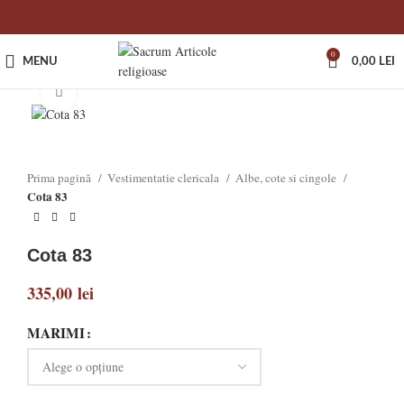
0
MENU
0,00
LEI
Click to enlarge
Prima pagină
Vestimentatie clericala
Albe, cote si cingole
Cota 83
Cota 83
335,00
lei
MARIMI