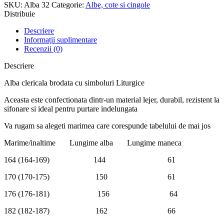
SKU:
Alba 32
Categorie:
Albe, cote si cingole
Distribuie
Descriere
Informații suplimentare
Recenzii (0)
Descriere
Alba clericala brodata cu simboluri Liturgice
Aceasta este confectionata dintr-un material lejer, durabil, rezistent la
sifonare si ideal pentru purtare indelungata
Va rugam sa alegeti marimea care corespunde tabelului de mai jos
Marime/inaltime Lungime alba Lungime maneca
164 (164-169) 144 61
170 (170-175) 150 61
176 (176-181) 156 64
182 (182-187) 162 66