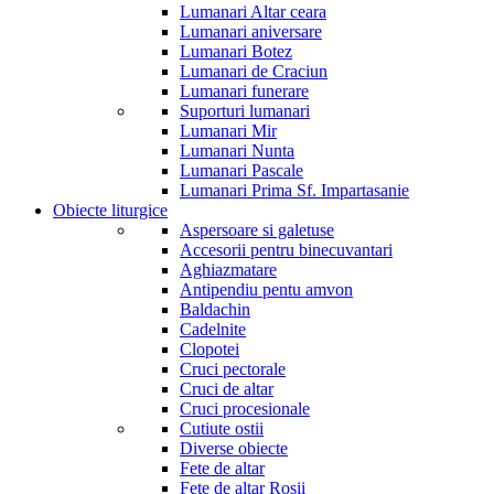
Lumanari Altar ceara
Lumanari aniversare
Lumanari Botez
Lumanari de Craciun
Lumanari funerare
Suporturi lumanari
Lumanari Mir
Lumanari Nunta
Lumanari Pascale
Lumanari Prima Sf. Impartasanie
Obiecte liturgice
Aspersoare si galetuse
Accesorii pentru binecuvantari
Aghiazmatare
Antipendiu pentu amvon
Baldachin
Cadelnite
Clopotei
Cruci pectorale
Cruci de altar
Cruci procesionale
Cutiute ostii
Diverse obiecte
Fete de altar
Fete de altar Rosii