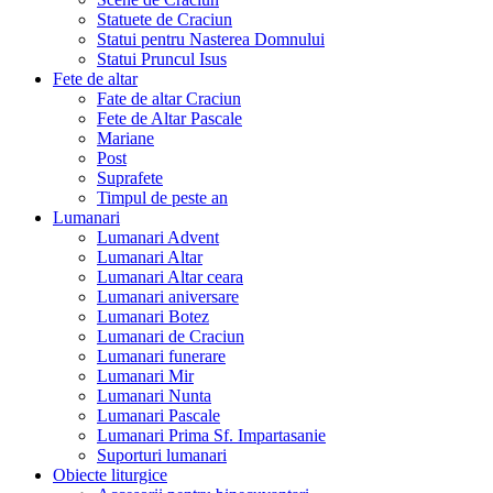
Statuete de Craciun
Statui pentru Nasterea Domnului
Statui Pruncul Isus
Fete de altar
Fate de altar Craciun
Fete de Altar Pascale
Mariane
Post
Suprafete
Timpul de peste an
Lumanari
Lumanari Advent
Lumanari Altar
Lumanari Altar ceara
Lumanari aniversare
Lumanari Botez
Lumanari de Craciun
Lumanari funerare
Lumanari Mir
Lumanari Nunta
Lumanari Pascale
Lumanari Prima Sf. Impartasanie
Suporturi lumanari
Obiecte liturgice