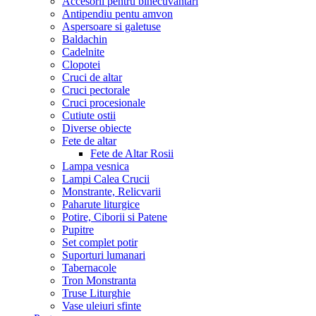
Accesorii pentru binecuvantari
Antipendiu pentu amvon
Aspersoare si galetuse
Baldachin
Cadelnite
Clopotei
Cruci de altar
Cruci pectorale
Cruci procesionale
Cutiute ostii
Diverse obiecte
Fete de altar
Fete de Altar Rosii
Lampa vesnica
Lampi Calea Crucii
Monstrante, Relicvarii
Paharute liturgice
Potire, Ciborii si Patene
Pupitre
Set complet potir
Suporturi lumanari
Tabernacole
Tron Monstranta
Truse Liturghie
Vase uleiuri sfinte