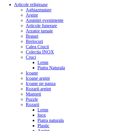
Articole religioase
Aghiazmatare
Argint
Amintiri evenimente
Articole funerare
Arzator tamaie
Bratari
Brelocuri
Calea Crucii
Colectia INOX
Cruci
Lemn
Piatra Naturala
Icoane
Icoane argint
Icoane pe panza
Rozarii argint
Magneti
Puzzle
Rozarii
Lemn
Inox
Piatra naturala
Plastic
Argint