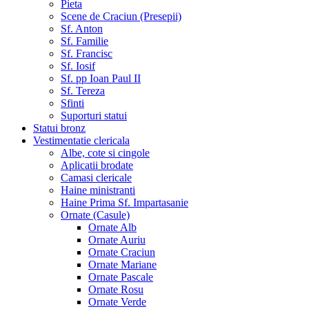
Pieta
Scene de Craciun (Presepii)
Sf. Anton
Sf. Familie
Sf. Francisc
Sf. Iosif
Sf. pp Ioan Paul II
Sf. Tereza
Sfinti
Suporturi statui
Statui bronz
Vestimentatie clericala
Albe, cote si cingole
Aplicatii brodate
Camasi clericale
Haine ministranti
Haine Prima Sf. Impartasanie
Ornate (Casule)
Ornate Alb
Ornate Auriu
Ornate Craciun
Ornate Mariane
Ornate Pascale
Ornate Rosu
Ornate Verde