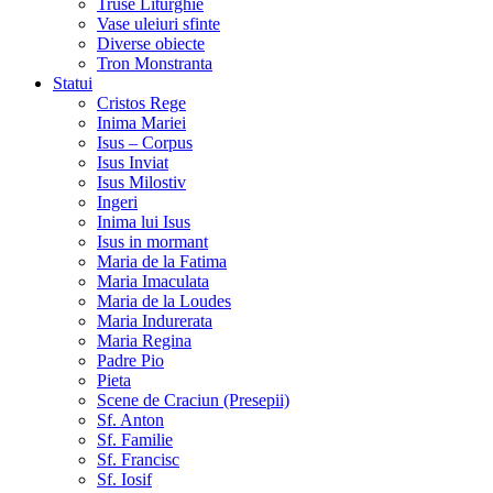
Truse Liturghie
Vase uleiuri sfinte
Diverse obiecte
Tron Monstranta
Statui
Cristos Rege
Inima Mariei
Isus – Corpus
Isus Inviat
Isus Milostiv
Ingeri
Inima lui Isus
Isus in mormant
Maria de la Fatima
Maria Imaculata
Maria de la Loudes
Maria Indurerata
Maria Regina
Padre Pio
Pieta
Scene de Craciun (Presepii)
Sf. Anton
Sf. Familie
Sf. Francisc
Sf. Iosif