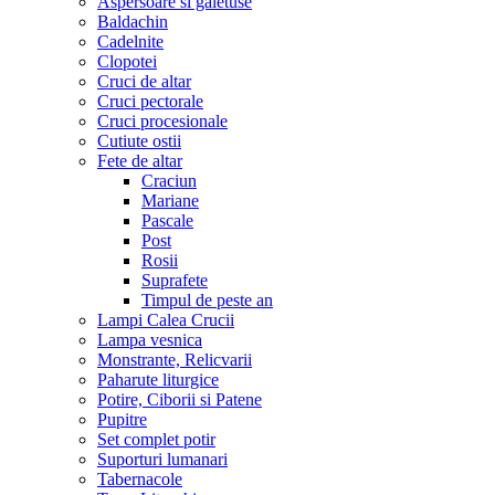
Aspersoare si galetuse
Baldachin
Cadelnite
Clopotei
Cruci de altar
Cruci pectorale
Cruci procesionale
Cutiute ostii
Fete de altar
Craciun
Mariane
Pascale
Post
Rosii
Suprafete
Timpul de peste an
Lampi Calea Crucii
Lampa vesnica
Monstrante, Relicvarii
Paharute liturgice
Potire, Ciborii si Patene
Pupitre
Set complet potir
Suporturi lumanari
Tabernacole