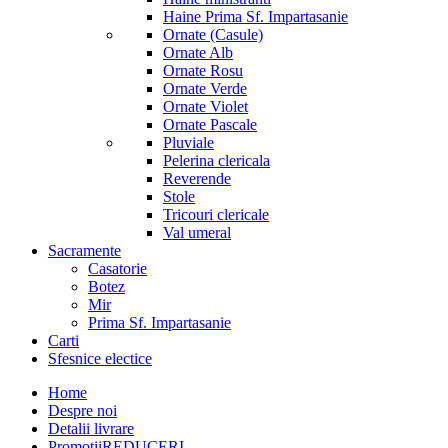
Haine Prima Sf. Impartasanie
Ornate (Casule)
Ornate Alb
Ornate Rosu
Ornate Verde
Ornate Violet
Ornate Pascale
Pluviale
Pelerina clericala
Reverende
Stole
Tricouri clericale
Val umeral
Sacramente
Casatorie
Botez
Mir
Prima Sf. Impartasanie
Carti
Sfesnice electice
Home
Despre noi
Detalii livrare
Promotii
REDUCERI