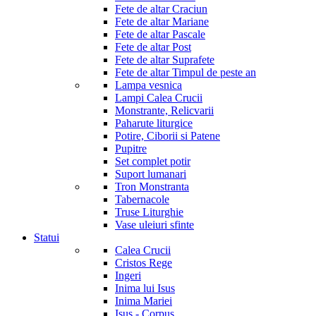
Fete de altar Craciun
Fete de altar Mariane
Fete de altar Pascale
Fete de altar Post
Fete de altar Suprafete
Fete de altar Timpul de peste an
Lampa vesnica
Lampi Calea Crucii
Monstrante, Relicvarii
Paharute liturgice
Potire, Ciborii si Patene
Pupitre
Set complet potir
Suport lumanari
Tron Monstranta
Tabernacole
Truse Liturghie
Vase uleiuri sfinte
Statui
Calea Crucii
Cristos Rege
Ingeri
Inima lui Isus
Inima Mariei
Isus - Corpus