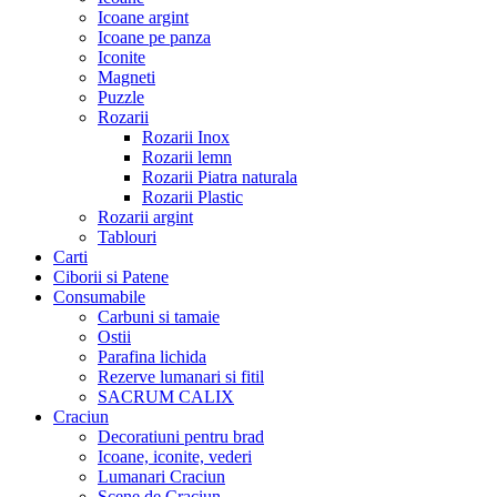
Icoane argint
Icoane pe panza
Iconite
Magneti
Puzzle
Rozarii
Rozarii Inox
Rozarii lemn
Rozarii Piatra naturala
Rozarii Plastic
Rozarii argint
Tablouri
Carti
Ciborii si Patene
Consumabile
Carbuni si tamaie
Ostii
Parafina lichida
Rezerve lumanari si fitil
SACRUM CALIX
Craciun
Decoratiuni pentru brad
Icoane, iconite, vederi
Lumanari Craciun
Scene de Craciun