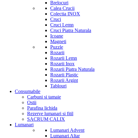
Brelocuri
Calea Crucii
Colectia INOX
Cruci
Cruci Lemn
Cruci Piatra Naturala
Icoane
Magneti
Puzzle
Rozarii
Rozarii Lemn
Rozarii Inox
Rozarii Piatra Naturala
Rozarii Plastic
Rozarii Argint
Tablouri
Consumabile
Carbuni si tamaie
Ostii
Parafina lichida
Rezerve lumanari si fitil
SACRUM CALIX
Lumanari
Lumanari Advent
Lumanari Altar