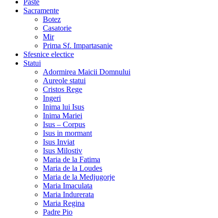
Paste
Sacramente
Botez
Casatorie
Mir
Prima Sf. Impartasanie
Sfesnice electice
Statui
Adormirea Maicii Domnului
Aureole statui
Cristos Rege
Ingeri
Inima lui Isus
Inima Mariei
Isus – Corpus
Isus in mormant
Isus Inviat
Isus Milostiv
Maria de la Fatima
Maria de la Loudes
Maria de la Medjugorje
Maria Imaculata
Maria Indurerata
Maria Regina
Padre Pio