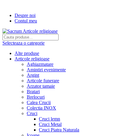
Transport gratuit la comenzi de peste...
Despre noi
Contul meu
Selecteaza o categorie
Alte produse
Articole religioase
Aghiazmatare
Amintiri evenimente
Argint
Articole funerare
Arzator tamaie
Bratari
Brelocuri
Calea Crucii
Colectia INOX
Cruci
Cruci lemn
Cruci Metal
Cruci Piatra Naturala
Icoane