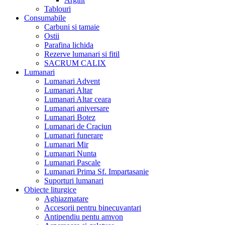
Tablouri
Consumabile
Carbuni si tamaie
Ostii
Parafina lichida
Rezerve lumanari si fitil
SACRUM CALIX
Lumanari
Lumanari Advent
Lumanari Altar
Lumanari Altar ceara
Lumanari aniversare
Lumanari Botez
Lumanari de Craciun
Lumanari funerare
Lumanari Mir
Lumanari Nunta
Lumanari Pascale
Lumanari Prima Sf. Impartasanie
Suporturi lumanari
Obiecte liturgice
Aghiazmatare
Accesorii pentru binecuvantari
Antipendiu pentu amvon