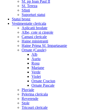
Sf. pp Ioan Paul II
Sf. Tereza
Sfinti
Suporturi statui
Statui bronz
Vestimentatie clericala
Aplicatii brodate
Albe, cote si cingole
Camasi clericale
Haine ministranti
Haine Prima Sf. Impartasanie
Ornate (Casule)
Alb
Auriu
Rosu
Mariane
Verde
Violet
Ornate Craciun
Ornate Pascale
Pluviale
Pelerina clericala
Reverende
Stole
Tricouri clericale