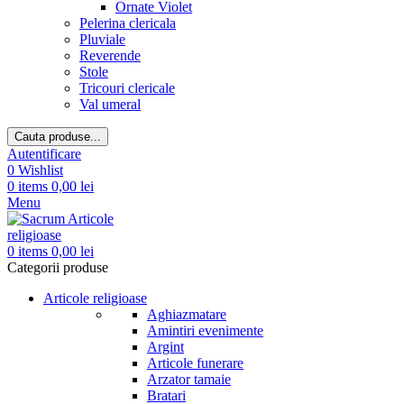
Ornate Violet
Pelerina clericala
Pluviale
Reverende
Stole
Tricouri clericale
Val umeral
Cauta produse...
Autentificare
0
Wishlist
0
items
0,00
lei
Menu
0
items
0,00
lei
Categorii produse
Articole religioase
Aghiazmatare
Amintiri evenimente
Argint
Articole funerare
Arzator tamaie
Bratari