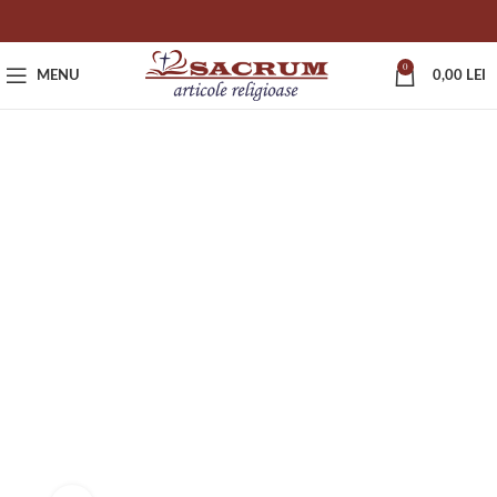
0
MENU
0,00
LEI