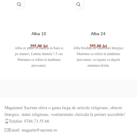
Alba 10
Alba 24
A
395,00
lei
395,00
lei
Alba cu pliuri si dantela in baza si
Alba brodata cu simboluri liturgice
pe maneci. Latime dantela 7.5 cm
Marimea se refera la inaltimea
Marimea se refera la inaltimea
persoanei, va rugam sa alegeti
c
persoanei,
marimea dorita
Magazinul Sacrum ofera o gama larga de articole religioase, obiecte
liturgice, statui religioase, vestimentatie clericala la preturi accesibile!
Telefon: 0784.73.55.66
Email: magazin@sacrum.ro