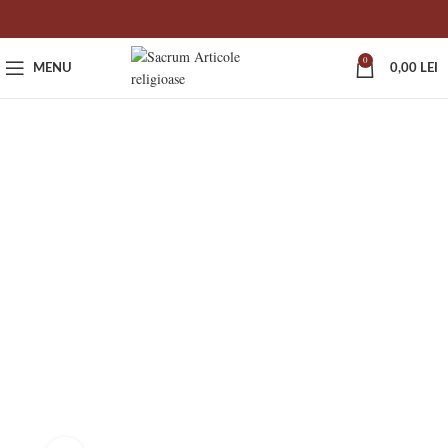
0
MENU
0,00
LEI