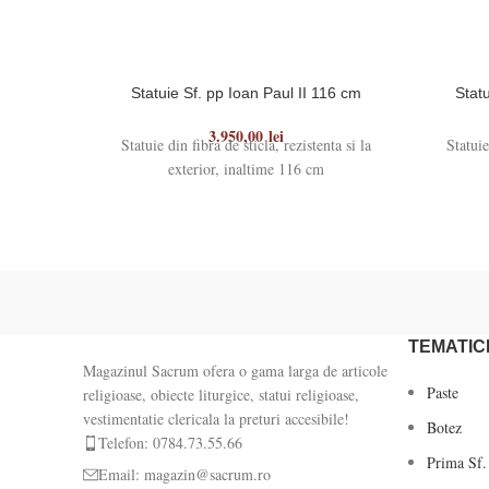
Statuie Sf. pp Ioan Paul II 116 cm
Stat
3.950,00
lei
Statuie din fibra de sticla, rezistenta si la
Statuie
exterior, inaltime 116 cm
TEMATIC
Magazinul Sacrum ofera o gama larga de articole
Paste
religioase, obiecte liturgice, statui religioase,
vestimentatie clericala la preturi accesibile!
Botez
Telefon: 0784.73.55.66
Prima Sf.
Email: magazin@sacrum.ro