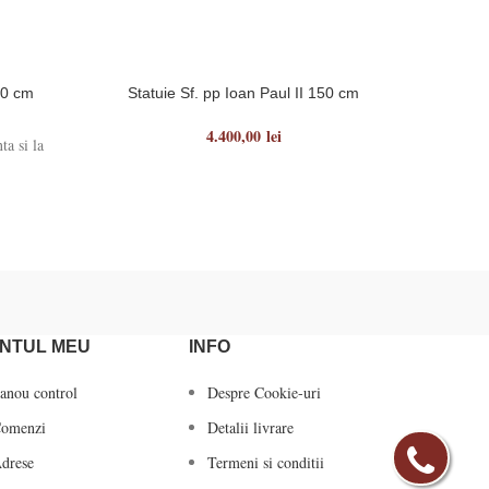
50 cm
Statuie Sf. pp Ioan Paul II 150 cm
Stat
4.400,00
lei
ta si la
Statuie 
NTUL MEU
INFO
anou control
Despre Cookie-uri
omenzi
Detalii livrare
drese
Termeni si conditii