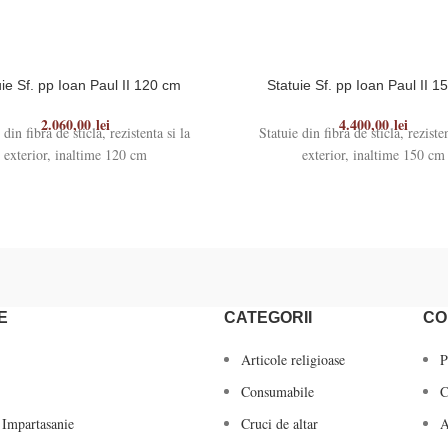
uie Sf. pp Ioan Paul II 120 cm
Statuie Sf. pp Ioan Paul II 1
2.060,00
lei
4.400,00
lei
 din fibra de sticla, rezistenta si la
Statuie din fibra de sticla, rezisten
exterior, inaltime 120 cm
exterior, inaltime 150 cm
E
CATEGORII
CO
Articole religioase
P
Consumabile
C
 Impartasanie
Cruci de altar
A