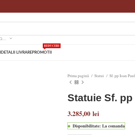
SELECTEAZA O CATEGORIE
REDUCERI
I
DETALII LIVRARE
PROMOTII
Prima pagină
Statui
Sf. pp Ioan Paul
Statuie Sf. pp
3.285,00
lei
Disponibilitate: La comanda