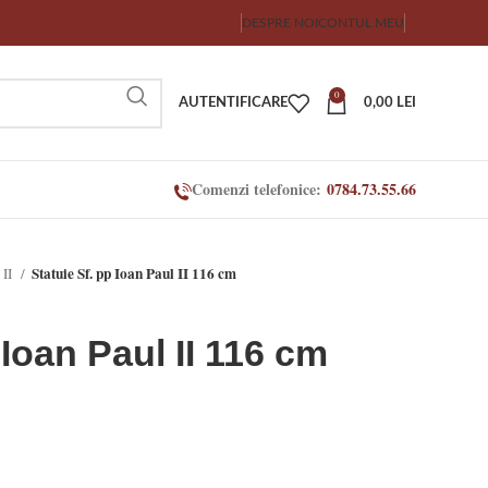
DESPRE NOI
CONTUL MEU
0
AUTENTIFICARE
0,00
LEI
Comenzi telefonice:
0784.73.55.66
Statuie Sf. pp Ioan Paul II 116 cm
 II
 Ioan Paul II 116 cm