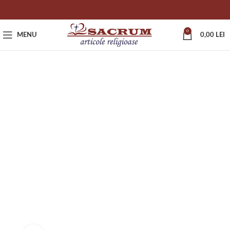
0
MENU
0,00
LEI