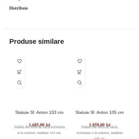
Distribuie
Produse similare
Statuie Sf. Anton 103 cm
Statuie Sf. Anton 105 cm
S
1.685,00
lei
1.050,00
lei
Statuie din fibra de sticla rezistenta
Statuie din fibra de sticla,
si la exterior, inaltime 103 cm
rezistenta si la exterior, inaltime
r
105 cm