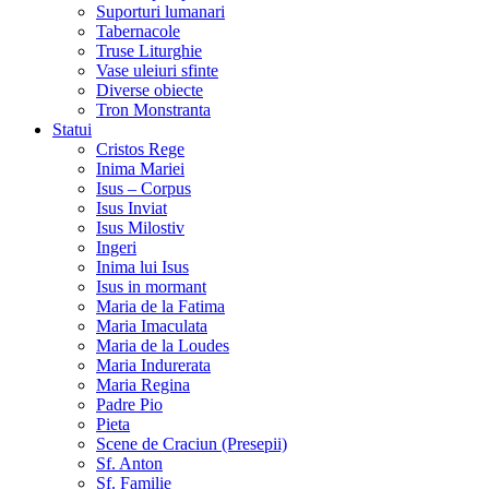
Suporturi lumanari
Tabernacole
Truse Liturghie
Vase uleiuri sfinte
Diverse obiecte
Tron Monstranta
Statui
Cristos Rege
Inima Mariei
Isus – Corpus
Isus Inviat
Isus Milostiv
Ingeri
Inima lui Isus
Isus in mormant
Maria de la Fatima
Maria Imaculata
Maria de la Loudes
Maria Indurerata
Maria Regina
Padre Pio
Pieta
Scene de Craciun (Presepii)
Sf. Anton
Sf. Familie