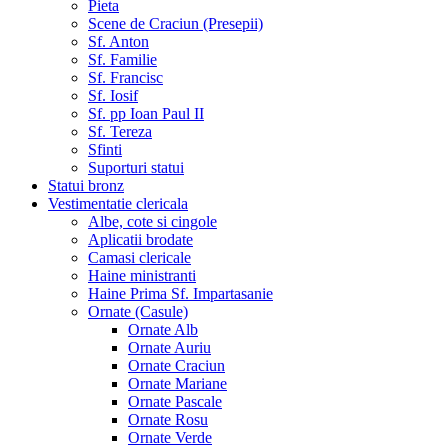
Pieta
Scene de Craciun (Presepii)
Sf. Anton
Sf. Familie
Sf. Francisc
Sf. Iosif
Sf. pp Ioan Paul II
Sf. Tereza
Sfinti
Suporturi statui
Statui bronz
Vestimentatie clericala
Albe, cote si cingole
Aplicatii brodate
Camasi clericale
Haine ministranti
Haine Prima Sf. Impartasanie
Ornate (Casule)
Ornate Alb
Ornate Auriu
Ornate Craciun
Ornate Mariane
Ornate Pascale
Ornate Rosu
Ornate Verde