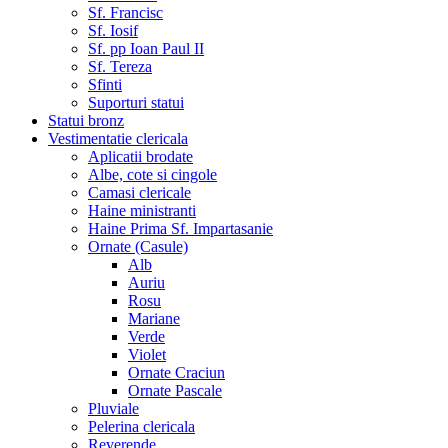
Sf. Francisc
Sf. Iosif
Sf. pp Ioan Paul II
Sf. Tereza
Sfinti
Suporturi statui
Statui bronz
Vestimentatie clericala
Aplicatii brodate
Albe, cote si cingole
Camasi clericale
Haine ministranti
Haine Prima Sf. Impartasanie
Ornate (Casule)
Alb
Auriu
Rosu
Mariane
Verde
Violet
Ornate Craciun
Ornate Pascale
Pluviale
Pelerina clericala
Reverende