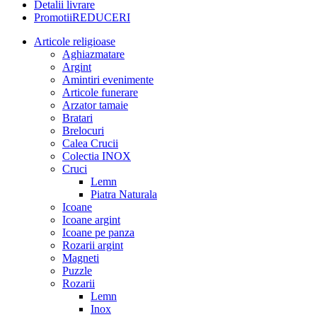
Detalii livrare
Promotii
REDUCERI
Articole religioase
Aghiazmatare
Argint
Amintiri evenimente
Articole funerare
Arzator tamaie
Bratari
Brelocuri
Calea Crucii
Colectia INOX
Cruci
Lemn
Piatra Naturala
Icoane
Icoane argint
Icoane pe panza
Rozarii argint
Magneti
Puzzle
Rozarii
Lemn
Inox