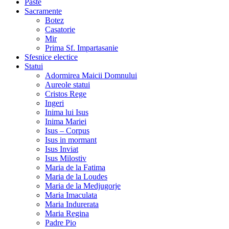
Paste
Sacramente
Botez
Casatorie
Mir
Prima Sf. Impartasanie
Sfesnice electice
Statui
Adormirea Maicii Domnului
Aureole statui
Cristos Rege
Ingeri
Inima lui Isus
Inima Mariei
Isus – Corpus
Isus in mormant
Isus Inviat
Isus Milostiv
Maria de la Fatima
Maria de la Loudes
Maria de la Medjugorje
Maria Imaculata
Maria Indurerata
Maria Regina
Padre Pio