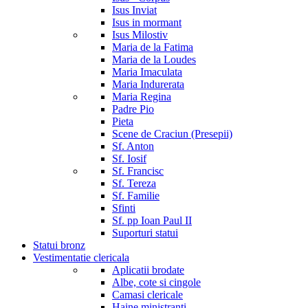
Isus Inviat
Isus in mormant
Isus Milostiv
Maria de la Fatima
Maria de la Loudes
Maria Imaculata
Maria Indurerata
Maria Regina
Padre Pio
Pieta
Scene de Craciun (Presepii)
Sf. Anton
Sf. Iosif
Sf. Francisc
Sf. Tereza
Sf. Familie
Sfinti
Sf. pp Ioan Paul II
Suporturi statui
Statui bronz
Vestimentatie clericala
Aplicatii brodate
Albe, cote si cingole
Camasi clericale
Haine ministranti