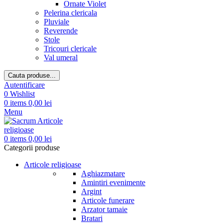
Ornate Violet
Pelerina clericala
Pluviale
Reverende
Stole
Tricouri clericale
Val umeral
Cauta produse...
Autentificare
0
Wishlist
0
items
0,00
lei
Menu
0
items
0,00
lei
Categorii produse
Articole religioase
Aghiazmatare
Amintiri evenimente
Argint
Articole funerare
Arzator tamaie
Bratari