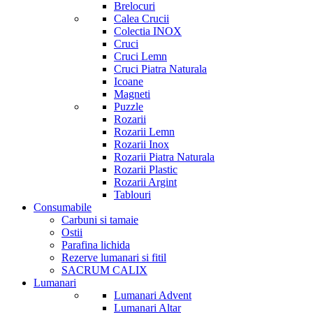
Brelocuri
Calea Crucii
Colectia INOX
Cruci
Cruci Lemn
Cruci Piatra Naturala
Icoane
Magneti
Puzzle
Rozarii
Rozarii Lemn
Rozarii Inox
Rozarii Piatra Naturala
Rozarii Plastic
Rozarii Argint
Tablouri
Consumabile
Carbuni si tamaie
Ostii
Parafina lichida
Rezerve lumanari si fitil
SACRUM CALIX
Lumanari
Lumanari Advent
Lumanari Altar