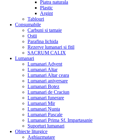
Piatra naturala
Plastic
Argint
Tablouri
Consumabile
Carbuni si tamaie
Ostii
Parafina lichida
Rezerve lumanari si fitil
SACRUM CALIX
Lumanari
Lumanari Advent
Lumanari Altar
Lumanari Altar ceara
Lumanari aniversare
Lumanari Botez
Lumanari de Craciun
Lumanari funerare
Lumanari Mir
Lumanari Nunta
Lumanari Pascale
Lumanari Prima Sf. Impartasanie
Suporturi lumanari
Obiecte liturgice
Aghiazmatare