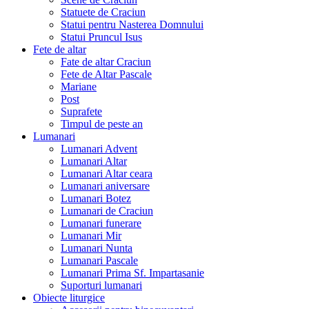
Statuete de Craciun
Statui pentru Nasterea Domnului
Statui Pruncul Isus
Fete de altar
Fate de altar Craciun
Fete de Altar Pascale
Mariane
Post
Suprafete
Timpul de peste an
Lumanari
Lumanari Advent
Lumanari Altar
Lumanari Altar ceara
Lumanari aniversare
Lumanari Botez
Lumanari de Craciun
Lumanari funerare
Lumanari Mir
Lumanari Nunta
Lumanari Pascale
Lumanari Prima Sf. Impartasanie
Suporturi lumanari
Obiecte liturgice