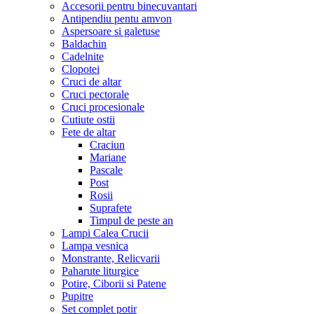
Accesorii pentru binecuvantari
Antipendiu pentu amvon
Aspersoare si galetuse
Baldachin
Cadelnite
Clopotei
Cruci de altar
Cruci pectorale
Cruci procesionale
Cutiute ostii
Fete de altar
Craciun
Mariane
Pascale
Post
Rosii
Suprafete
Timpul de peste an
Lampi Calea Crucii
Lampa vesnica
Monstrante, Relicvarii
Paharute liturgice
Potire, Ciborii si Patene
Pupitre
Set complet potir