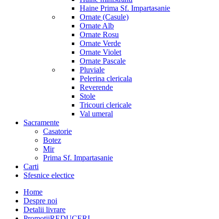
Haine Prima Sf. Impartasanie
Ornate (Casule)
Ornate Alb
Ornate Rosu
Ornate Verde
Ornate Violet
Ornate Pascale
Pluviale
Pelerina clericala
Reverende
Stole
Tricouri clericale
Val umeral
Sacramente
Casatorie
Botez
Mir
Prima Sf. Impartasanie
Carti
Sfesnice electice
Home
Despre noi
Detalii livrare
Promotii
REDUCERI