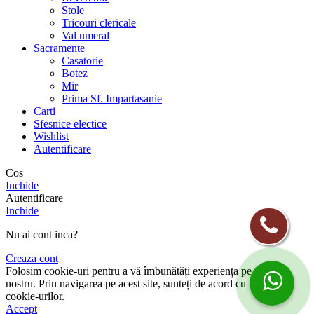
Stole
Tricouri clericale
Val umeral
Sacramente
Casatorie
Botez
Mir
Prima Sf. Impartasanie
Carti
Sfesnice electice
Wishlist
Autentificare
Cos
Inchide
Autentificare
Inchide
Nu ai cont inca?
Creaza cont
Folosim cookie-uri pentru a vă îmbunătăți experiența pe site-ul
nostru. Prin navigarea pe acest site, sunteți de acord cu utilizarea
cookie-urilor.
Accept