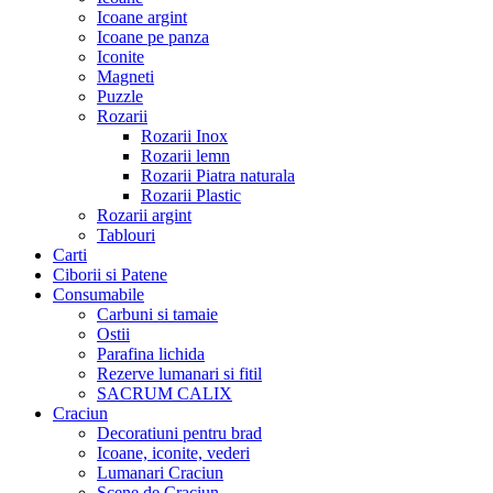
Icoane argint
Icoane pe panza
Iconite
Magneti
Puzzle
Rozarii
Rozarii Inox
Rozarii lemn
Rozarii Piatra naturala
Rozarii Plastic
Rozarii argint
Tablouri
Carti
Ciborii si Patene
Consumabile
Carbuni si tamaie
Ostii
Parafina lichida
Rezerve lumanari si fitil
SACRUM CALIX
Craciun
Decoratiuni pentru brad
Icoane, iconite, vederi
Lumanari Craciun
Scene de Craciun