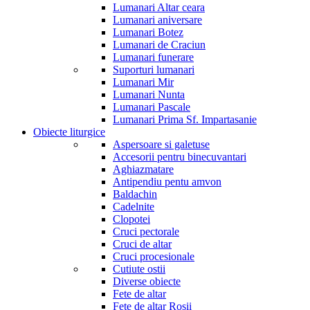
Lumanari Altar ceara
Lumanari aniversare
Lumanari Botez
Lumanari de Craciun
Lumanari funerare
Suporturi lumanari
Lumanari Mir
Lumanari Nunta
Lumanari Pascale
Lumanari Prima Sf. Impartasanie
Obiecte liturgice
Aspersoare si galetuse
Accesorii pentru binecuvantari
Aghiazmatare
Antipendiu pentu amvon
Baldachin
Cadelnite
Clopotei
Cruci pectorale
Cruci de altar
Cruci procesionale
Cutiute ostii
Diverse obiecte
Fete de altar
Fete de altar Rosii