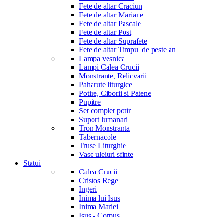
Fete de altar Craciun
Fete de altar Mariane
Fete de altar Pascale
Fete de altar Post
Fete de altar Suprafete
Fete de altar Timpul de peste an
Lampa vesnica
Lampi Calea Crucii
Monstrante, Relicvarii
Paharute liturgice
Potire, Ciborii si Patene
Pupitre
Set complet potir
Suport lumanari
Tron Monstranta
Tabernacole
Truse Liturghie
Vase uleiuri sfinte
Statui
Calea Crucii
Cristos Rege
Ingeri
Inima lui Isus
Inima Mariei
Isus - Corpus