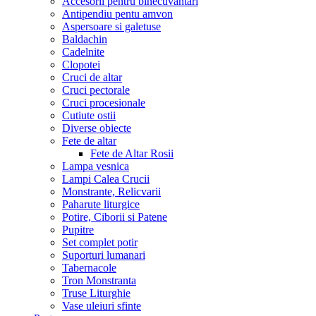
Accesorii pentru binecuvantari
Antipendiu pentu amvon
Aspersoare si galetuse
Baldachin
Cadelnite
Clopotei
Cruci de altar
Cruci pectorale
Cruci procesionale
Cutiute ostii
Diverse obiecte
Fete de altar
Fete de Altar Rosii
Lampa vesnica
Lampi Calea Crucii
Monstrante, Relicvarii
Paharute liturgice
Potire, Ciborii si Patene
Pupitre
Set complet potir
Suporturi lumanari
Tabernacole
Tron Monstranta
Truse Liturghie
Vase uleiuri sfinte