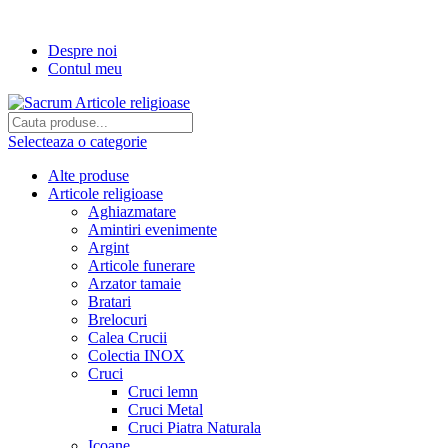
Transport gratuit la comenzi de peste...
Despre noi
Contul meu
Selecteaza o categorie
Alte produse
Articole religioase
Aghiazmatare
Amintiri evenimente
Argint
Articole funerare
Arzator tamaie
Bratari
Brelocuri
Calea Crucii
Colectia INOX
Cruci
Cruci lemn
Cruci Metal
Cruci Piatra Naturala
Icoane