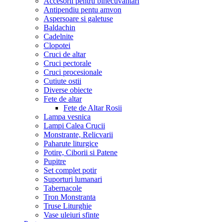
Accesorii pentru binecuvantari
Antipendiu pentu amvon
Aspersoare si galetuse
Baldachin
Cadelnite
Clopotei
Cruci de altar
Cruci pectorale
Cruci procesionale
Cutiute ostii
Diverse obiecte
Fete de altar
Fete de Altar Rosii
Lampa vesnica
Lampi Calea Crucii
Monstrante, Relicvarii
Paharute liturgice
Potire, Ciborii si Patene
Pupitre
Set complet potir
Suporturi lumanari
Tabernacole
Tron Monstranta
Truse Liturghie
Vase uleiuri sfinte