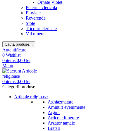
Ornate Violet
Pelerina clericala
Pluviale
Reverende
Stole
Tricouri clericale
Val umeral
Cauta produse...
Autentificare
0
Wishlist
0
items
0,00
lei
Menu
0
items
0,00
lei
Categorii produse
Articole religioase
Aghiazmatare
Amintiri evenimente
Argint
Articole funerare
Arzator tamaie
Bratari