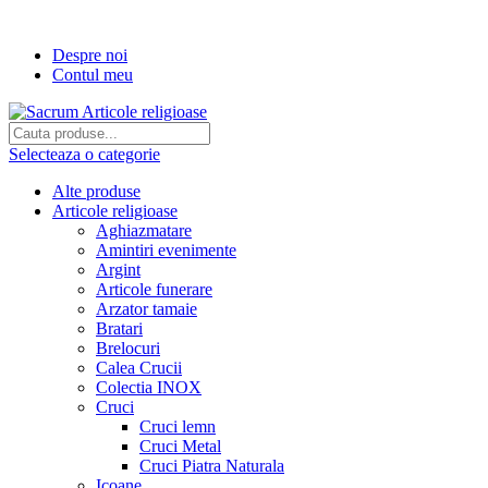
Transport gratuit la comenzi de peste...
Despre noi
Contul meu
Selecteaza o categorie
Alte produse
Articole religioase
Aghiazmatare
Amintiri evenimente
Argint
Articole funerare
Arzator tamaie
Bratari
Brelocuri
Calea Crucii
Colectia INOX
Cruci
Cruci lemn
Cruci Metal
Cruci Piatra Naturala
Icoane