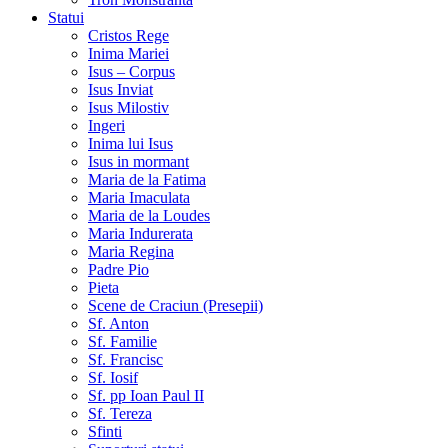
Statui
Cristos Rege
Inima Mariei
Isus – Corpus
Isus Inviat
Isus Milostiv
Ingeri
Inima lui Isus
Isus in mormant
Maria de la Fatima
Maria Imaculata
Maria de la Loudes
Maria Indurerata
Maria Regina
Padre Pio
Pieta
Scene de Craciun (Presepii)
Sf. Anton
Sf. Familie
Sf. Francisc
Sf. Iosif
Sf. pp Ioan Paul II
Sf. Tereza
Sfinti