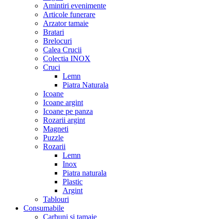
Amintiri evenimente
Articole funerare
Arzator tamaie
Bratari
Brelocuri
Calea Crucii
Colectia INOX
Cruci
Lemn
Piatra Naturala
Icoane
Icoane argint
Icoane pe panza
Rozarii argint
Magneti
Puzzle
Rozarii
Lemn
Inox
Piatra naturala
Plastic
Argint
Tablouri
Consumabile
Carbuni si tamaie