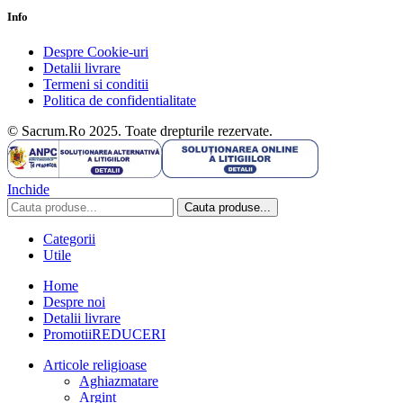
Info
Despre Cookie-uri
Detalii livrare
Termeni si conditii
Politica de confidentialitate
© Sacrum.Ro 2025. Toate drepturile rezervate.
Inchide
Cauta produse...
Categorii
Utile
Home
Despre noi
Detalii livrare
Promotii
REDUCERI
Articole religioase
Aghiazmatare
Argint