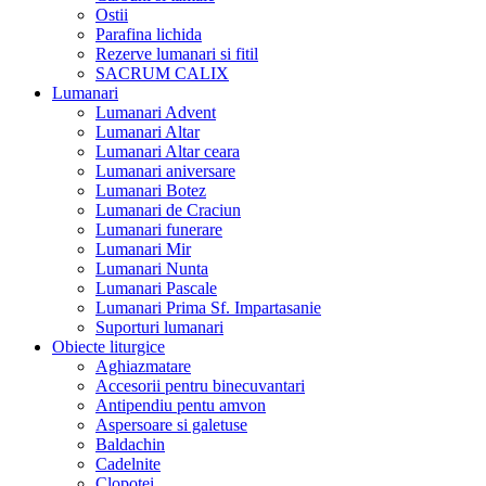
Ostii
Parafina lichida
Rezerve lumanari si fitil
SACRUM CALIX
Lumanari
Lumanari Advent
Lumanari Altar
Lumanari Altar ceara
Lumanari aniversare
Lumanari Botez
Lumanari de Craciun
Lumanari funerare
Lumanari Mir
Lumanari Nunta
Lumanari Pascale
Lumanari Prima Sf. Impartasanie
Suporturi lumanari
Obiecte liturgice
Aghiazmatare
Accesorii pentru binecuvantari
Antipendiu pentu amvon
Aspersoare si galetuse
Baldachin
Cadelnite
Clopotei