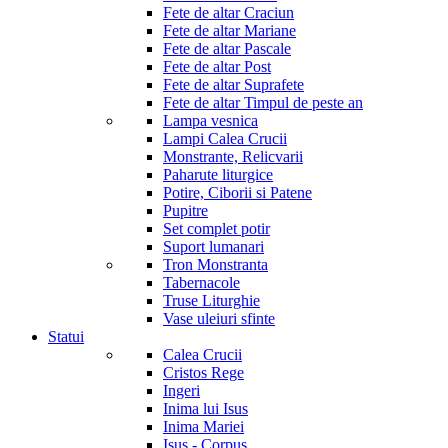
Fete de altar Craciun
Fete de altar Mariane
Fete de altar Pascale
Fete de altar Post
Fete de altar Suprafete
Fete de altar Timpul de peste an
Lampa vesnica
Lampi Calea Crucii
Monstrante, Relicvarii
Paharute liturgice
Potire, Ciborii si Patene
Pupitre
Set complet potir
Suport lumanari
Tron Monstranta
Tabernacole
Truse Liturghie
Vase uleiuri sfinte
Statui
Calea Crucii
Cristos Rege
Ingeri
Inima lui Isus
Inima Mariei
Isus - Corpus