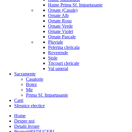
Haine Prima Sf. Impartasanie
Ornate (Casule)
Ornate Alb
Ornate Rosu
Ornate Verde
Ornate Violet
Ornate Pascale
Pluviale
Pelerina clericala
Reverende
Stole
Tricouri clericale
Val umeral
Sacramente
Casatorie
Botez
Mir
Prima Sf. Impartasanie
Carti
Sfesnice electice
Home
Despre noi
Detalii livrare
Promotii
REDUCERI