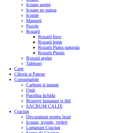
Icoane argint
Icoane pe panza
Iconite
Magneti
Puzzle
Rozarii
Rozarii Inox
Rozarii lemn
Rozarii Piatra naturala
Rozarii Plastic
Rozarii argint
Tablouri
Carti
Ciborii si Patene
Consumabile
Carbuni si tamaie
Ostii
Parafina lichida
Rezerve lumanari si fitil
SACRUM CALIX
Craciun
Decoratiuni pentru brad
Icoane, iconite, vederi
Lumanari Craciun
Scene de Craciun