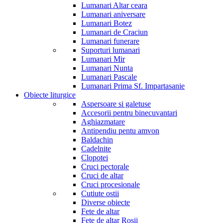
Lumanari Altar ceara
Lumanari aniversare
Lumanari Botez
Lumanari de Craciun
Lumanari funerare
Suporturi lumanari
Lumanari Mir
Lumanari Nunta
Lumanari Pascale
Lumanari Prima Sf. Impartasanie
Obiecte liturgice
Aspersoare si galetuse
Accesorii pentru binecuvantari
Aghiazmatare
Antipendiu pentu amvon
Baldachin
Cadelnite
Clopotei
Cruci pectorale
Cruci de altar
Cruci procesionale
Cutiute ostii
Diverse obiecte
Fete de altar
Fete de altar Rosii