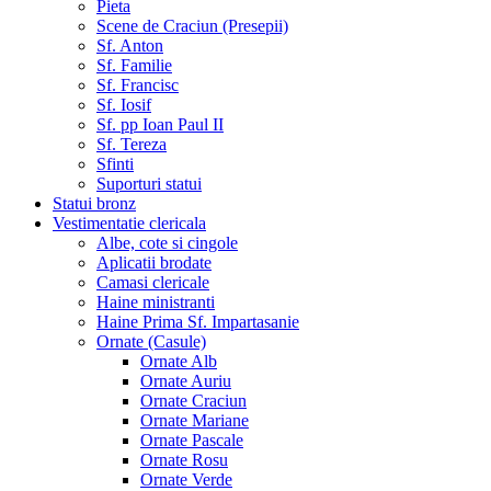
Pieta
Scene de Craciun (Presepii)
Sf. Anton
Sf. Familie
Sf. Francisc
Sf. Iosif
Sf. pp Ioan Paul II
Sf. Tereza
Sfinti
Suporturi statui
Statui bronz
Vestimentatie clericala
Albe, cote si cingole
Aplicatii brodate
Camasi clericale
Haine ministranti
Haine Prima Sf. Impartasanie
Ornate (Casule)
Ornate Alb
Ornate Auriu
Ornate Craciun
Ornate Mariane
Ornate Pascale
Ornate Rosu
Ornate Verde