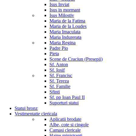
Isus Inviat
Isus in mormant
Isus Milostiv
Maria de la Fatima
Maria de la Loudes
Maria Imaculata
Maria Indurerata
Maria Regina
Padre Pio
Pieta
Scene de Craciun (Presepii)
Sf. Anton
Sf. Iosif
Sf. Francisc
Sf. Tereza
Sf. Familie
Sfinti
Sf. pp Ioan Paul II
Suporturi statui
Statui bronz
Vestimentatie clericala
Aplicatii brodate
Albe, cote si cingole
Camasi clericale
Haine ministranti