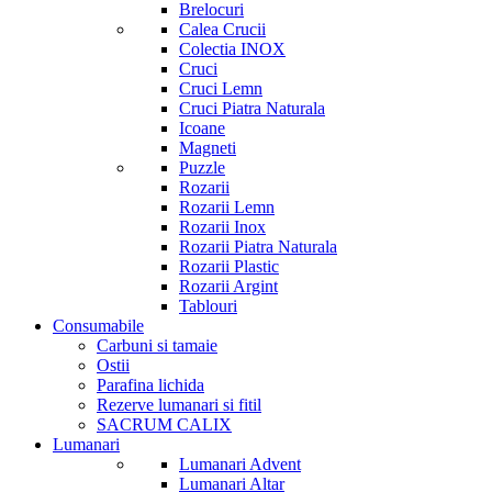
Brelocuri
Calea Crucii
Colectia INOX
Cruci
Cruci Lemn
Cruci Piatra Naturala
Icoane
Magneti
Puzzle
Rozarii
Rozarii Lemn
Rozarii Inox
Rozarii Piatra Naturala
Rozarii Plastic
Rozarii Argint
Tablouri
Consumabile
Carbuni si tamaie
Ostii
Parafina lichida
Rezerve lumanari si fitil
SACRUM CALIX
Lumanari
Lumanari Advent
Lumanari Altar