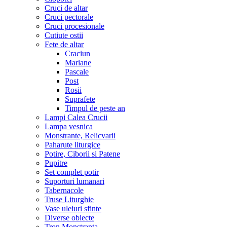
Cruci de altar
Cruci pectorale
Cruci procesionale
Cutiute ostii
Fete de altar
Craciun
Mariane
Pascale
Post
Rosii
Suprafete
Timpul de peste an
Lampi Calea Crucii
Lampa vesnica
Monstrante, Relicvarii
Paharute liturgice
Potire, Ciborii si Patene
Pupitre
Set complet potir
Suporturi lumanari
Tabernacole
Truse Liturghie
Vase uleiuri sfinte
Diverse obiecte
Tron Monstranta