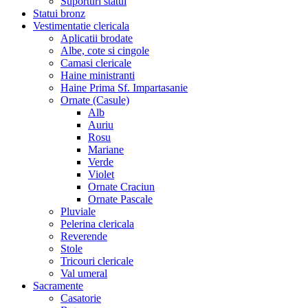
Suporturi statui
Statui bronz
Vestimentatie clericala
Aplicatii brodate
Albe, cote si cingole
Camasi clericale
Haine ministranti
Haine Prima Sf. Impartasanie
Ornate (Casule)
Alb
Auriu
Rosu
Mariane
Verde
Violet
Ornate Craciun
Ornate Pascale
Pluviale
Pelerina clericala
Reverende
Stole
Tricouri clericale
Val umeral
Sacramente
Casatorie