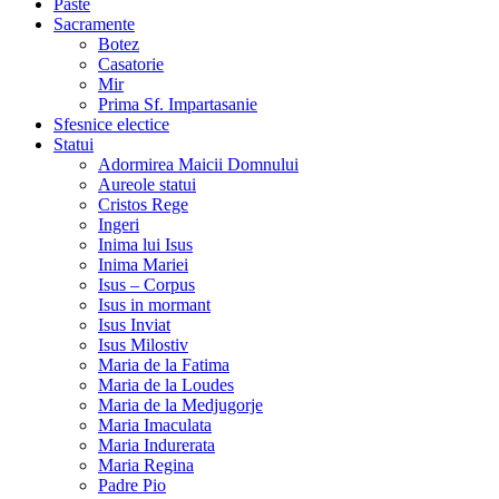
Paste
Sacramente
Botez
Casatorie
Mir
Prima Sf. Impartasanie
Sfesnice electice
Statui
Adormirea Maicii Domnului
Aureole statui
Cristos Rege
Ingeri
Inima lui Isus
Inima Mariei
Isus – Corpus
Isus in mormant
Isus Inviat
Isus Milostiv
Maria de la Fatima
Maria de la Loudes
Maria de la Medjugorje
Maria Imaculata
Maria Indurerata
Maria Regina
Padre Pio