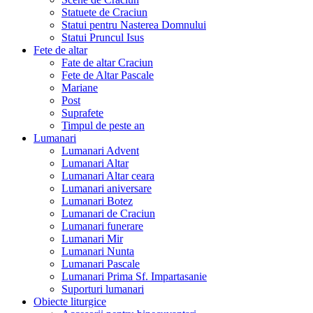
Statuete de Craciun
Statui pentru Nasterea Domnului
Statui Pruncul Isus
Fete de altar
Fate de altar Craciun
Fete de Altar Pascale
Mariane
Post
Suprafete
Timpul de peste an
Lumanari
Lumanari Advent
Lumanari Altar
Lumanari Altar ceara
Lumanari aniversare
Lumanari Botez
Lumanari de Craciun
Lumanari funerare
Lumanari Mir
Lumanari Nunta
Lumanari Pascale
Lumanari Prima Sf. Impartasanie
Suporturi lumanari
Obiecte liturgice