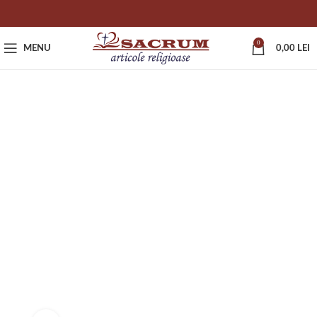
0
MENU
0,00
LEI