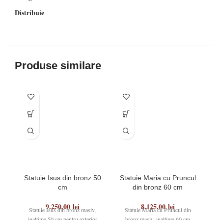
Distribuie
Produse similare
Statuie Isus din bronz 50
Statuie Maria cu Pruncul
S
cm
din bronz 60 cm
9.250,00
lei
8.125,00
lei
Statuie Isus din bronz masiv,
Statuie Maria cu Pruncul din
St
inaltime 50 cm pentru exterior
bronz masiv, inaltime 60 cm