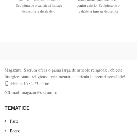
Sculptura de o calitate si finisaje
pentru exterior Sculptura de o
ex
deosebita realizata de o
calitate si finisaje deosebita
realizata
Magazinul Sacrum ofera o gama larga de articole religioase, obiecte
liturgice, statui religioase, vestimentatie clericala la preturi accesibile!
Telefon: 0784.73.55.66
Email: magazin@sacrum.ro
TEMATICE
Paste
Botez