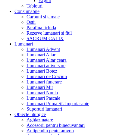
Argint
Tablouri
Consumabile
Carbuni si tamaie
Ostii
Parafina lichida
Rezerve lumanari si fitil
SACRUM CALIX
Lumanari
Lumanari Advent
Lumanari Altar
Lumanari Altar ceara
Lumanari aniversare
Lumanari Botez
Lumanari de Craciun
Lumanari funerare
Lumanari Mir
Lumanari Nunta
Lumanari Pascale
Lumanari Prima Sf. Impartasanie
Suporturi lumanari
Obiecte liturgice
Aghiazmatare
Accesorii pentru binecuvantari
Antipendiu pentu amvon