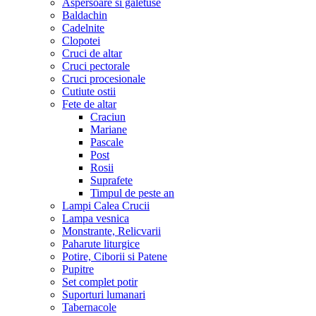
Aspersoare si galetuse
Baldachin
Cadelnite
Clopotei
Cruci de altar
Cruci pectorale
Cruci procesionale
Cutiute ostii
Fete de altar
Craciun
Mariane
Pascale
Post
Rosii
Suprafete
Timpul de peste an
Lampi Calea Crucii
Lampa vesnica
Monstrante, Relicvarii
Paharute liturgice
Potire, Ciborii si Patene
Pupitre
Set complet potir
Suporturi lumanari
Tabernacole