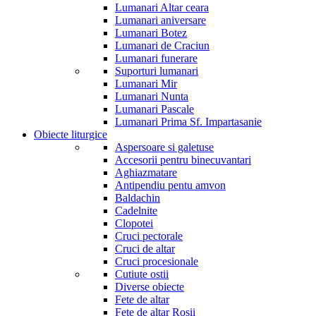
Lumanari Altar ceara
Lumanari aniversare
Lumanari Botez
Lumanari de Craciun
Lumanari funerare
Suporturi lumanari
Lumanari Mir
Lumanari Nunta
Lumanari Pascale
Lumanari Prima Sf. Impartasanie
Obiecte liturgice
Aspersoare si galetuse
Accesorii pentru binecuvantari
Aghiazmatare
Antipendiu pentu amvon
Baldachin
Cadelnite
Clopotei
Cruci pectorale
Cruci de altar
Cruci procesionale
Cutiute ostii
Diverse obiecte
Fete de altar
Fete de altar Rosii