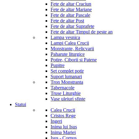
Fete de altar Craciun
Fete de altar Mariane
Fete de altar Pascale
Fete de altar Post
Fete de altar Suprafete
Fete de altar Timpul de peste an
Lampa vesnica
Lampi Calea Crucii
Monstrante, Relicvarii
Paharute liturgice
Potire, Ciborii si Patene
Pupitre
Set complet potir
Suport lumanari
Tron Monstranta
Tabernacole
Truse Liturghie
Vase uleiuri sfinte
Statui
Calea Crucii
Cristos Rege
Ingeri
Inima lui Isus
Inima Mariei
Isus - Corpus