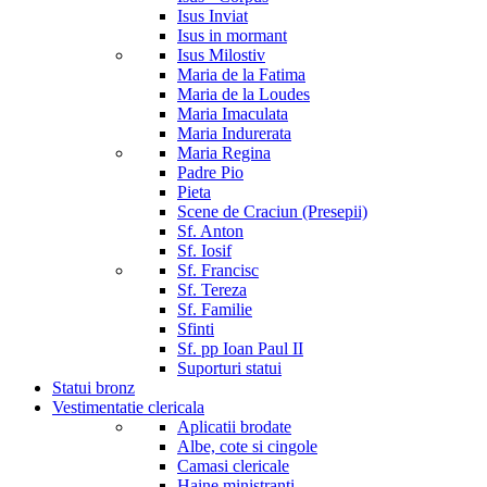
Isus Inviat
Isus in mormant
Isus Milostiv
Maria de la Fatima
Maria de la Loudes
Maria Imaculata
Maria Indurerata
Maria Regina
Padre Pio
Pieta
Scene de Craciun (Presepii)
Sf. Anton
Sf. Iosif
Sf. Francisc
Sf. Tereza
Sf. Familie
Sfinti
Sf. pp Ioan Paul II
Suporturi statui
Statui bronz
Vestimentatie clericala
Aplicatii brodate
Albe, cote si cingole
Camasi clericale
Haine ministranti