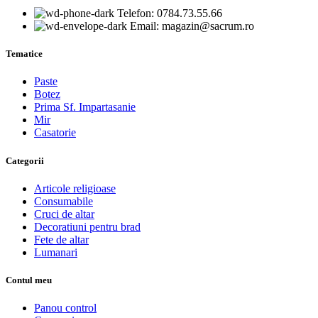
Telefon: 0784.73.55.66
Email: magazin@sacrum.ro
Tematice
Paste
Botez
Prima Sf. Impartasanie
Mir
Casatorie
Categorii
Articole religioase
Consumabile
Cruci de altar
Decoratiuni pentru brad
Fete de altar
Lumanari
Contul meu
Panou control