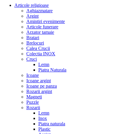
Articole religioase
Aghiazmatare
Argint
Amintiri evenimente
Articole funerare
Arzator tamaie
Bratari
Brelocuri
Calea Crucii
Colectia INOX
Cruci
Lemn
Piatra Naturala
Icoane
Icoane argint
Icoane pe panza
Rozarii argint
Magneti
Puzzle
Rozarii
Lemn
Inox
Piatra naturala
Plastic