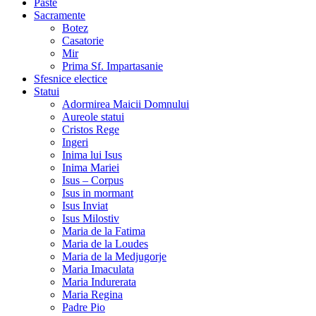
Paste
Sacramente
Botez
Casatorie
Mir
Prima Sf. Impartasanie
Sfesnice electice
Statui
Adormirea Maicii Domnului
Aureole statui
Cristos Rege
Ingeri
Inima lui Isus
Inima Mariei
Isus – Corpus
Isus in mormant
Isus Inviat
Isus Milostiv
Maria de la Fatima
Maria de la Loudes
Maria de la Medjugorje
Maria Imaculata
Maria Indurerata
Maria Regina
Padre Pio