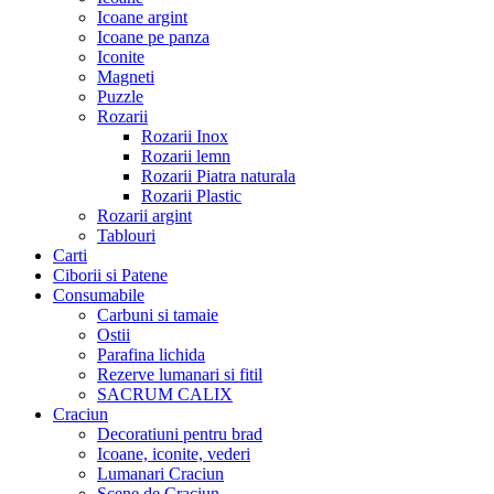
Icoane argint
Icoane pe panza
Iconite
Magneti
Puzzle
Rozarii
Rozarii Inox
Rozarii lemn
Rozarii Piatra naturala
Rozarii Plastic
Rozarii argint
Tablouri
Carti
Ciborii si Patene
Consumabile
Carbuni si tamaie
Ostii
Parafina lichida
Rezerve lumanari si fitil
SACRUM CALIX
Craciun
Decoratiuni pentru brad
Icoane, iconite, vederi
Lumanari Craciun
Scene de Craciun