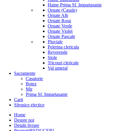
Haine Prima Sf. Impartasanie
Ornate (Casule)
Ornate Alb
Ornate Rosu
Ornate Verde
Ornate Violet
Ornate Pascale
Pluviale
Pelerina clericala
Reverende
Stole
Tricouri clericale
Val umeral
Sacramente
Casatorie
Botez
Mir
Prima Sf. Impartasanie
Carti
Sfesnice electice
Home
Despre noi
Detalii livrare
Promotii
REDUCERI