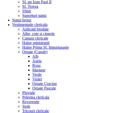
Sf. pp Ioan Paul II
Sf. Tereza
Sfinti
Suporturi statui
Statui bronz
Vestimentatie clericala
Aplicatii brodate
Albe, cote si cingole
Camasi clericale
Haine ministranti
Haine Prima Sf. Impartasanie
Ornate (Casule)
Alb
Auriu
Rosu
Mariane
Verde
Violet
Ornate Craciun
Ornate Pascale
Pluviale
Pelerina clericala
Reverende
Stole
Tricouri clericale