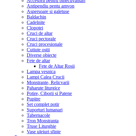
Accesorii pentru binecuvantari
Antipendiu pentu amvon
Aspersoare si galetuse
Baldachin
Cadelnite
Clopotei
Cruci de altar
Cruci pectorale
Cruci procesionale
Cutiute ostii
Diverse obiecte
Fete de altar
Fete de Altar Rosii
Lampa vesnica
Lampi Calea Crucii
Monstrante, Relicvarii
Paharute liturgice
Potire, Ciborii si Patene
Pupitre
Set complet potir
Suporturi lumanari
Tabernacole
Tron Monstranta
Truse Liturghie
Vase uleiuri sfinte