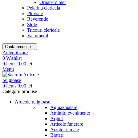
Ornate Violet
Pelerina clericala
Pluviale
Reverende
Stole
Tricouri clericale
Val umeral
Cauta produse...
Autentificare
0
Wishlist
0
items
0,00
lei
Menu
0
items
0,00
lei
Categorii produse
Articole religioase
Aghiazmatare
Amintiri evenimente
Argint
Articole funerare
Arzator tamaie
Bratari