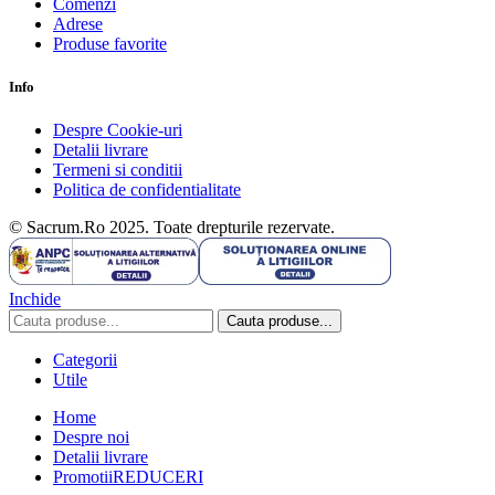
Comenzi
Adrese
Produse favorite
Info
Despre Cookie-uri
Detalii livrare
Termeni si conditii
Politica de confidentialitate
© Sacrum.Ro 2025. Toate drepturile rezervate.
Inchide
Cauta produse...
Categorii
Utile
Home
Despre noi
Detalii livrare
Promotii
REDUCERI