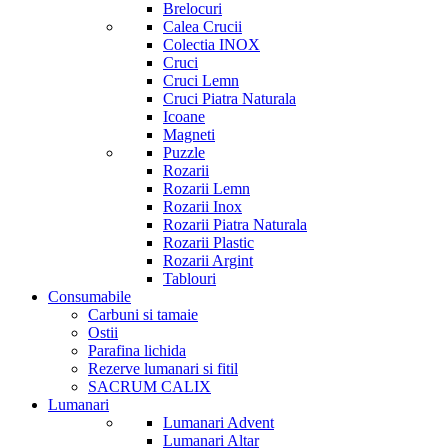
Brelocuri
Calea Crucii
Colectia INOX
Cruci
Cruci Lemn
Cruci Piatra Naturala
Icoane
Magneti
Puzzle
Rozarii
Rozarii Lemn
Rozarii Inox
Rozarii Piatra Naturala
Rozarii Plastic
Rozarii Argint
Tablouri
Consumabile
Carbuni si tamaie
Ostii
Parafina lichida
Rezerve lumanari si fitil
SACRUM CALIX
Lumanari
Lumanari Advent
Lumanari Altar