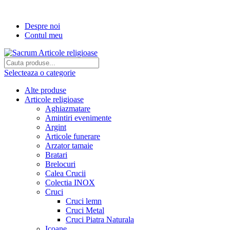
Transport gratuit la comenzi de peste...
Despre noi
Contul meu
Selecteaza o categorie
Alte produse
Articole religioase
Aghiazmatare
Amintiri evenimente
Argint
Articole funerare
Arzator tamaie
Bratari
Brelocuri
Calea Crucii
Colectia INOX
Cruci
Cruci lemn
Cruci Metal
Cruci Piatra Naturala
Icoane