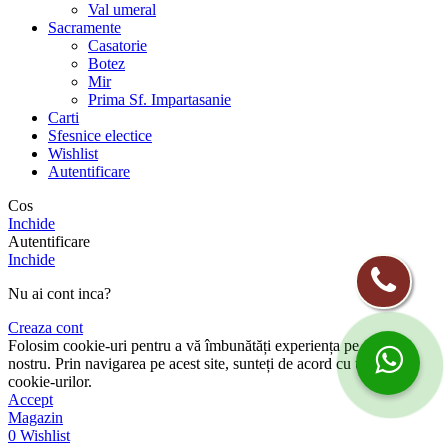
Val umeral
Sacramente
Casatorie
Botez
Mir
Prima Sf. Impartasanie
Carti
Sfesnice electice
Wishlist
Autentificare
Cos
Inchide
Autentificare
Inchide
Nu ai cont inca?
Creaza cont
Folosim cookie-uri pentru a vă îmbunătăți experiența pe site-ul
nostru. Prin navigarea pe acest site, sunteți de acord cu utilizarea
cookie-urilor.
Accept
Magazin
0
Wishlist