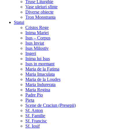
Truse Liturghie
Vase uleiuri sfinte
Diverse obiecte
Tron Monstranta
Statui
Cristos Rege
Inima Mariei
Isus – Corpus
Isus Inviat
Isus Milostiv
Ingeri
Inima lui Isus
Isus in mormant
Maria de la Fatima
Maria Imaculata
Maria de la Loudes
Maria Indurerata
Maria Regina
Padre Pio
Pieta
Scene de Craciun (Presepii)
Sf. Anton
Sf. Familie
Sf. Francisc
Sf. Iosif