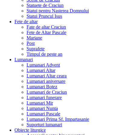
Statuete de Craciun
Statui pentru Nasterea Domnului
Statui Pruncul Isus
Fete de altar
Fate de altar Craciun
Fete de Altar Pascale
Mariane
Post
Suprafete
Timpul de peste an
Lumanari
Lumanari Advent
Lumanari Altar
Lumanari Altar ceara
Lumanari aniversare
Lumanari Botez
Lumanari de Craciun
Lumanari funerare
Lumanari Mir
Lumanari Nunta
Lumanari Pascale
Lumanari Prima Sf. Impartasanie
Suporturi lumanari
Obiecte liturgice