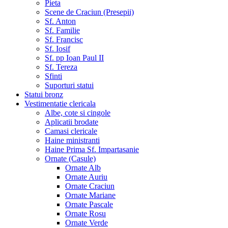
Pieta
Scene de Craciun (Presepii)
Sf. Anton
Sf. Familie
Sf. Francisc
Sf. Iosif
Sf. pp Ioan Paul II
Sf. Tereza
Sfinti
Suporturi statui
Statui bronz
Vestimentatie clericala
Albe, cote si cingole
Aplicatii brodate
Camasi clericale
Haine ministranti
Haine Prima Sf. Impartasanie
Ornate (Casule)
Ornate Alb
Ornate Auriu
Ornate Craciun
Ornate Mariane
Ornate Pascale
Ornate Rosu
Ornate Verde