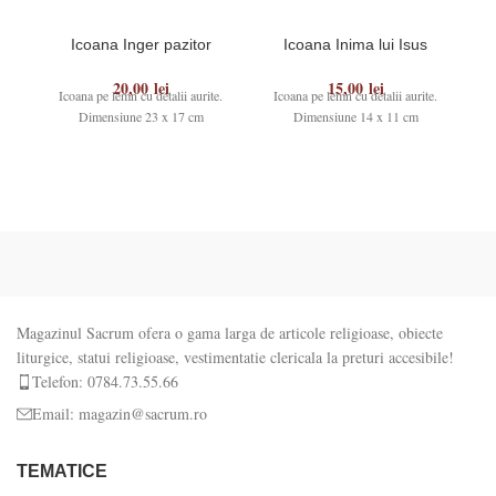
Icoana Inger pazitor
Icoana Inima lui Isus
20,00
lei
15,00
lei
Icoana pe lemn cu detalii aurite.
Icoana pe lemn cu detalii aurite.
I
Dimensiune 23 x 17 cm
Dimensiune 14 x 11 cm
Magazinul Sacrum ofera o gama larga de articole religioase, obiecte
liturgice, statui religioase, vestimentatie clericala la preturi accesibile!
Telefon: 0784.73.55.66
Email: magazin@sacrum.ro
TEMATICE