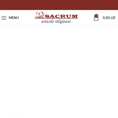
0
MENU
0,00
LEI