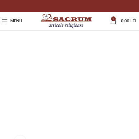
0
MENU
0,00
LEI