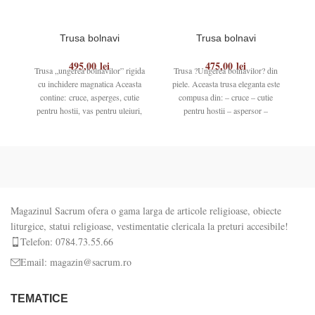
Trusa bolnavi
Trusa bolnavi
495,00
lei
475,00
lei
Trusa „ungerea bolnavilor” rigida
Trusa ?Ungerea bolnavilor? din
cu inchidere magnatica Aceasta
piele. Aceasta trusa eleganta este
ce
contine: cruce, asperges, cutie
compusa din: – cruce – cutie
pentru hostii, vas pentru uleiuri,
pentru hostii – aspersor –
stola si servetel Dimensiuni:
Magazinul Sacrum ofera o gama larga de articole religioase, obiecte
liturgice, statui religioase, vestimentatie clericala la preturi accesibile!
Telefon: 0784.73.55.66
Email: magazin@sacrum.ro
TEMATICE