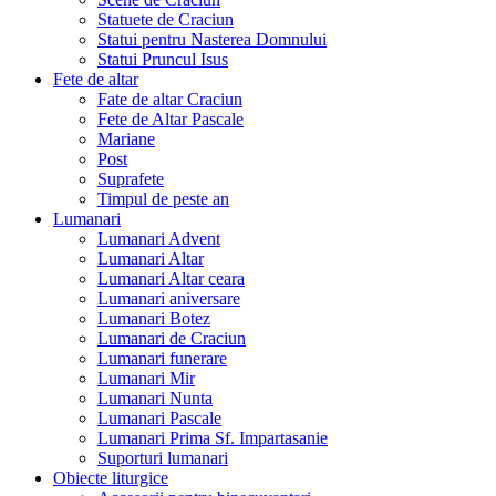
Statuete de Craciun
Statui pentru Nasterea Domnului
Statui Pruncul Isus
Fete de altar
Fate de altar Craciun
Fete de Altar Pascale
Mariane
Post
Suprafete
Timpul de peste an
Lumanari
Lumanari Advent
Lumanari Altar
Lumanari Altar ceara
Lumanari aniversare
Lumanari Botez
Lumanari de Craciun
Lumanari funerare
Lumanari Mir
Lumanari Nunta
Lumanari Pascale
Lumanari Prima Sf. Impartasanie
Suporturi lumanari
Obiecte liturgice