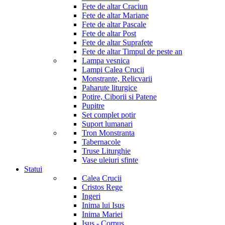
Fete de altar Craciun
Fete de altar Mariane
Fete de altar Pascale
Fete de altar Post
Fete de altar Suprafete
Fete de altar Timpul de peste an
Lampa vesnica
Lampi Calea Crucii
Monstrante, Relicvarii
Paharute liturgice
Potire, Ciborii si Patene
Pupitre
Set complet potir
Suport lumanari
Tron Monstranta
Tabernacole
Truse Liturghie
Vase uleiuri sfinte
Statui
Calea Crucii
Cristos Rege
Ingeri
Inima lui Isus
Inima Mariei
Isus - Corpus