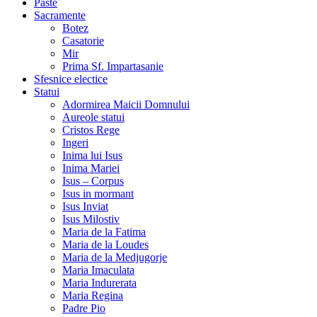
Paste
Sacramente
Botez
Casatorie
Mir
Prima Sf. Impartasanie
Sfesnice electice
Statui
Adormirea Maicii Domnului
Aureole statui
Cristos Rege
Ingeri
Inima lui Isus
Inima Mariei
Isus – Corpus
Isus in mormant
Isus Inviat
Isus Milostiv
Maria de la Fatima
Maria de la Loudes
Maria de la Medjugorje
Maria Imaculata
Maria Indurerata
Maria Regina
Padre Pio