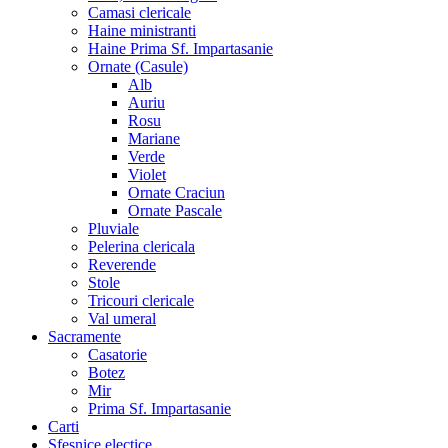
Camasi clericale
Haine ministranti
Haine Prima Sf. Impartasanie
Ornate (Casule)
Alb
Auriu
Rosu
Mariane
Verde
Violet
Ornate Craciun
Ornate Pascale
Pluviale
Pelerina clericala
Reverende
Stole
Tricouri clericale
Val umeral
Sacramente
Casatorie
Botez
Mir
Prima Sf. Impartasanie
Carti
Sfesnice electice