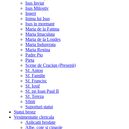
Isus Inviat
Isus Milostiv
Ingeri
Inima lui Isus
Isus in mormant
Maria de la Fatima
Maria Imaculata
Maria de la Loudes
Maria Indurerata
Maria Regina
Padre Pio
Pieta
Scene de Craciun (Presepii)
Sf. Anton
Sf. Familie
Sf. Francisc
Sf. Iosif
Sf. pp Ioan Paul II
Sf. Tereza
Sfinti
Suporturi statui
Statui bronz
Vestimentatie clericala
Aplicatii brodate
Albe, cote si cingole