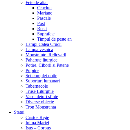
Fete de altar
Craciun
Mariane
Pascale
Post
Rosii
Suprafete
Timpul de peste an
Lampi Calea Crucii
Lampa vesnica
Monstrante, Relicvarii
Paharute liturgice
Potire, Ciborii si Patene
Pupitre
Set complet potir
Suporturi lumanari
Tabernacole
Truse Liturghie
Vase uleiuri sfinte
Diverse obiecte
Tron Monstranta
Statui
Cristos Rege
Inima Mariei
Isus – Corpus