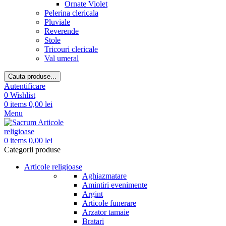
Ornate Violet
Pelerina clericala
Pluviale
Reverende
Stole
Tricouri clericale
Val umeral
Cauta produse...
Autentificare
0
Wishlist
0
items
0,00
lei
Menu
0
items
0,00
lei
Categorii produse
Articole religioase
Aghiazmatare
Amintiri evenimente
Argint
Articole funerare
Arzator tamaie
Bratari