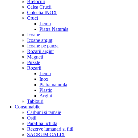
Brelocuri
Calea Crucii
Colectia INOX
Cruci
Lemn
Piatra Naturala
Icoane
Icoane argint
Icoane pe panza
Rozarii argint
Magneti
Puzzle
Rozarii
Lemn
Inox
Piatra naturala
Plastic
Argint
Tablouri
Consumabile
Carbuni si tamaie
Ostii
Parafina lichida
Rezerve lumanari si fitil
SACRUM CALIX