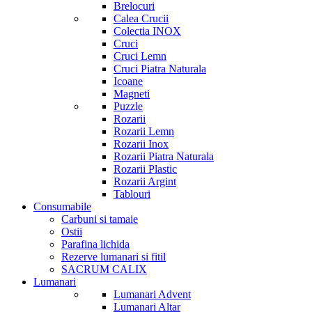
Brelocuri
Calea Crucii
Colectia INOX
Cruci
Cruci Lemn
Cruci Piatra Naturala
Icoane
Magneti
Puzzle
Rozarii
Rozarii Lemn
Rozarii Inox
Rozarii Piatra Naturala
Rozarii Plastic
Rozarii Argint
Tablouri
Consumabile
Carbuni si tamaie
Ostii
Parafina lichida
Rezerve lumanari si fitil
SACRUM CALIX
Lumanari
Lumanari Advent
Lumanari Altar