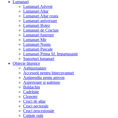
Lumanari
Lumanari Advent
Lumanari Altar
Lumanari Altar ceara
Lumanari aniversare
Lumanari Botez
Lumanari de Craciun
Lumanari funerare
Lumanari Mir
Lumanari Nunta
Lumanari Pascale
Lumanari Prima Sf. Impartasanie
Suporturi lumanari
Obiecte liturgice
Aghiazmatare
Accesorii pentru binecuvantari
Antipendiu pentu amvon
Aspersoare si galetuse
Baldachin
Cadelnite
Clopotei
Cruci de altar
Cruci pectorale
Cruci procesionale
Cutiute ostii