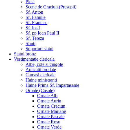
Pieta
Scene de Craciun (Presepii)
Sf. Anton
Sf. Familie
Sf. Francisc
Sf. Iosif
Sf. pp Ioan Paul II
Sf. Tereza
Sfinti
Suporturi statui
Statui bronz
Vestimentatie clericala
Albe, cote si cingole
Aplicatii brodate
Camasi clericale
Haine ministranti
Haine Prima Sf. Impartasanie
Ornate (Casule)
Ornate Alb
Ornate Auriu
Ornate Craciun
Ornate Mariane
Ornate Pascale
Ornate Rosu
Ornate Verde