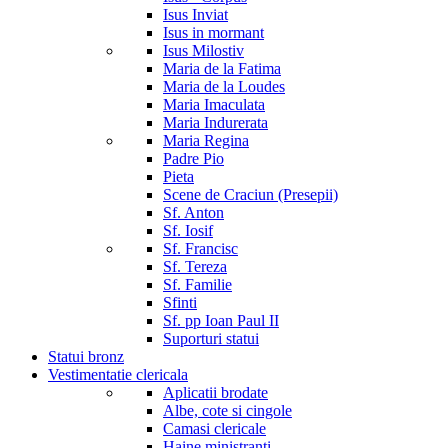
Isus Inviat
Isus in mormant
Isus Milostiv
Maria de la Fatima
Maria de la Loudes
Maria Imaculata
Maria Indurerata
Maria Regina
Padre Pio
Pieta
Scene de Craciun (Presepii)
Sf. Anton
Sf. Iosif
Sf. Francisc
Sf. Tereza
Sf. Familie
Sfinti
Sf. pp Ioan Paul II
Suporturi statui
Statui bronz
Vestimentatie clericala
Aplicatii brodate
Albe, cote si cingole
Camasi clericale
Haine ministranti