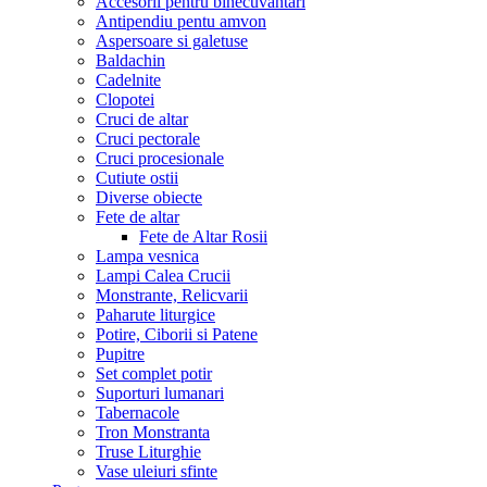
Accesorii pentru binecuvantari
Antipendiu pentu amvon
Aspersoare si galetuse
Baldachin
Cadelnite
Clopotei
Cruci de altar
Cruci pectorale
Cruci procesionale
Cutiute ostii
Diverse obiecte
Fete de altar
Fete de Altar Rosii
Lampa vesnica
Lampi Calea Crucii
Monstrante, Relicvarii
Paharute liturgice
Potire, Ciborii si Patene
Pupitre
Set complet potir
Suporturi lumanari
Tabernacole
Tron Monstranta
Truse Liturghie
Vase uleiuri sfinte