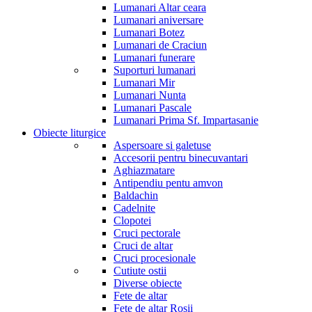
Lumanari Altar ceara
Lumanari aniversare
Lumanari Botez
Lumanari de Craciun
Lumanari funerare
Suporturi lumanari
Lumanari Mir
Lumanari Nunta
Lumanari Pascale
Lumanari Prima Sf. Impartasanie
Obiecte liturgice
Aspersoare si galetuse
Accesorii pentru binecuvantari
Aghiazmatare
Antipendiu pentu amvon
Baldachin
Cadelnite
Clopotei
Cruci pectorale
Cruci de altar
Cruci procesionale
Cutiute ostii
Diverse obiecte
Fete de altar
Fete de altar Rosii