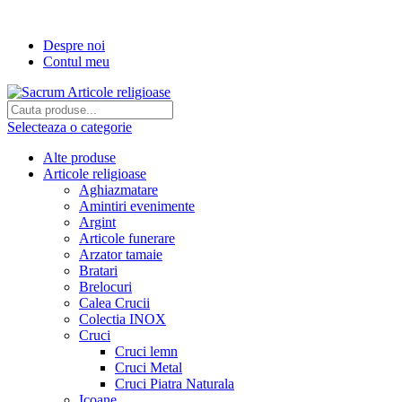
Transport gratuit la comenzi de peste...
Despre noi
Contul meu
Selecteaza o categorie
Alte produse
Articole religioase
Aghiazmatare
Amintiri evenimente
Argint
Articole funerare
Arzator tamaie
Bratari
Brelocuri
Calea Crucii
Colectia INOX
Cruci
Cruci lemn
Cruci Metal
Cruci Piatra Naturala
Icoane