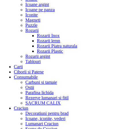
Icoane argint
Icoane pe panza
Iconite
Magneti
Puzzle
Rozarii
Rozarii Inox
Rozarii lemn
Rozarii Piatra naturala
Rozarii Plastic
Rozarii argint
Tablouri
Carti
Ciborii si Patene
Consumabile
Carbuni si tamaie
Ostii
Parafina lichida
Rezerve lumanari si fitil
SACRUM CALIX
Craciun
Decoratiuni pentru brad
Icoane, iconite, vederi
Lumanari Craciun
Scene de Craciun