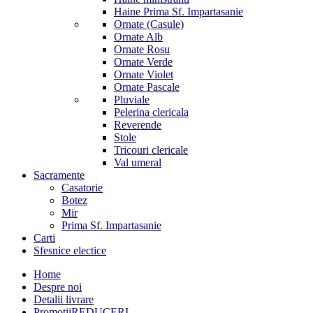
Haine Prima Sf. Impartasanie
Ornate (Casule)
Ornate Alb
Ornate Rosu
Ornate Verde
Ornate Violet
Ornate Pascale
Pluviale
Pelerina clericala
Reverende
Stole
Tricouri clericale
Val umeral
Sacramente
Casatorie
Botez
Mir
Prima Sf. Impartasanie
Carti
Sfesnice electice
Home
Despre noi
Detalii livrare
Promotii
REDUCERI