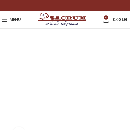
0
MENU
0,00
LEI