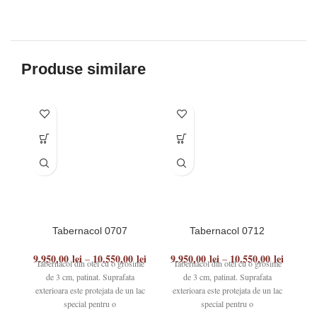
Produse similare
Tabernacol 0707
Tabernacol 0712
9.950,00
lei
10.550,00
lei
9.950,00
lei
10.550,00
lei
9
–
–
Tabernacol din otel cu o grosime
Tabernacol din otel cu o grosime
T
de 3 cm, patinat. Suprafata
de 3 cm, patinat. Suprafata
exterioara este protejata de un lac
exterioara este protejata de un lac
ex
special pentru o
special pentru o