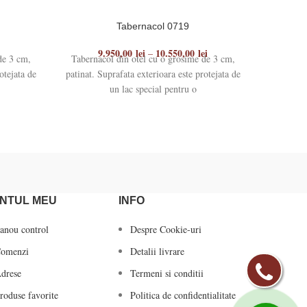
Tabernacol 0719
9.950,00
lei
10.550,00
lei
9
–
de 3 cm,
Tabernacol din otel cu o grosime de 3 cm,
Taberna
otejata de
patinat. Suprafata exterioara este protejata de
patinat. S
un lac special pentru o
NTUL MEU
INFO
anou control
Despre Cookie-uri
omenzi
Detalii livrare
drese
Termeni si conditii
roduse favorite
Politica de confidentialitate