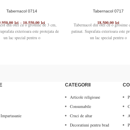
Tabernacol 0714
Tabernacol 0717
9.950,00
lei
10.550,00
lei
18.500,00
lei
–
col din otel cu o grosime de 3 cm,
Tabernacol din otel cu o grosime 
Suprafata exterioara este protejata de
patinat. Suprafata exterioara este pr
un lac special pentru o
un lac special pentru o
E
CATEGORII
CO
Articole religioase
P
Consumabile
C
 Impartasanie
Cruci de altar
A
Decoratiuni pentru brad
P