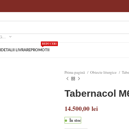
SELECTEAZA O CATEGORIE
REDUCERI
I
DETALII LIVRARE
PROMOTII
Prima pagină
Obiecte liturgice
Tab
Tabernacol M
14.500,00
lei
În stoc