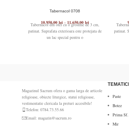
Tabernacol 0708
10.950,00
lei
11.650,00
lei
–
Tabernacol din otel cu o grosime de 3 cm,
Taberna
patinat. Suprafata exterioara este protejata de
patinat. 
un lac special pentru o
TEMATIC
Magazinul Sacrum ofera o gama larga de articole
Paste
religioase, obiecte liturgice, statui religioase,
vestimentatie clericala la preturi accesibile!
Botez
Telefon: 0784.73.55.66
Prima Sf.
Email: magazin@sacrum.ro
Mir