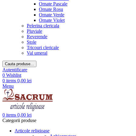
Ornate Pascale
Ornate Rosu
Ornate Verde
Ornate Violet
Pelerina clericala
Pluviale
Reverende
Stole
Tricouri clericale
Val umeral
Cauta produse...
Autentificare
0
Wishlist
0
items
0,00
lei
Menu
0
items
0,00
lei
Categorii produse
Articole religioase