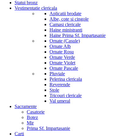
Statui bronz
Vestimentatie clericala
Aplicatii brodate
Albe, cote si cingole
Camasi clericale
Haine ministranti
Haine Prima Sf. Impartasanie
Ornate (Casule)
Ornate Alb
Ornate Rosu
Ornate Verde
Ornate Violet
Ornate Pascale
Pluviale
Pelerina clericala
Reverende
Stole
Tricouri clericale
Val umeral
Sacramente
Casatorie
Botez
Mir
Prima Sf. Impartasanie
Carti