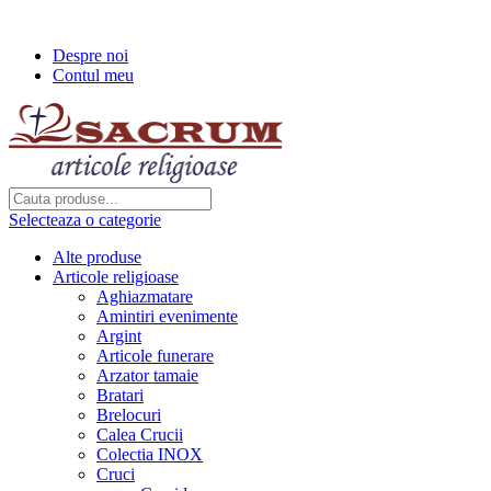
Transport gratuit la comenzi de peste...
Despre noi
Contul meu
Selecteaza o categorie
Alte produse
Articole religioase
Aghiazmatare
Amintiri evenimente
Argint
Articole funerare
Arzator tamaie
Bratari
Brelocuri
Calea Crucii
Colectia INOX
Cruci