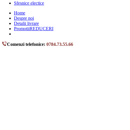
Sfesnice electice
Home
Despre noi
Detalii livrare
Promotii
REDUCERI
Comenzi telefonice:
0784.73.55.66