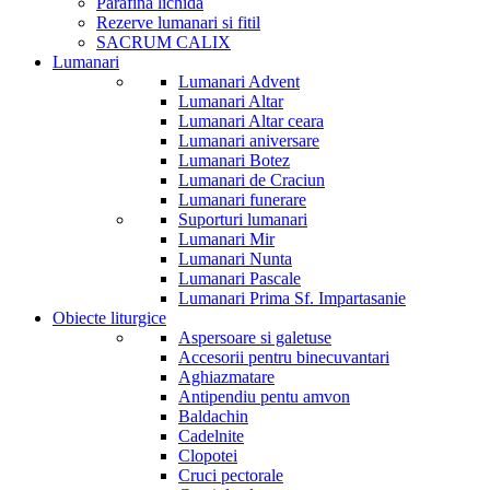
Parafina lichida
Rezerve lumanari si fitil
SACRUM CALIX
Lumanari
Lumanari Advent
Lumanari Altar
Lumanari Altar ceara
Lumanari aniversare
Lumanari Botez
Lumanari de Craciun
Lumanari funerare
Suporturi lumanari
Lumanari Mir
Lumanari Nunta
Lumanari Pascale
Lumanari Prima Sf. Impartasanie
Obiecte liturgice
Aspersoare si galetuse
Accesorii pentru binecuvantari
Aghiazmatare
Antipendiu pentu amvon
Baldachin
Cadelnite
Clopotei
Cruci pectorale