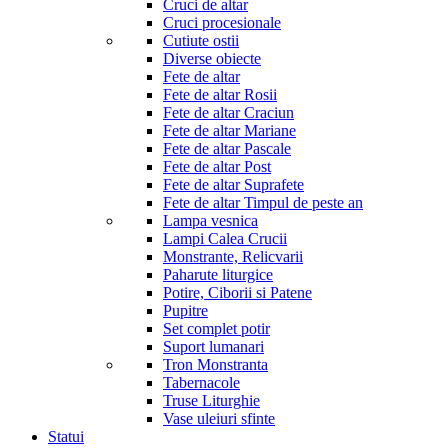
Cruci de altar
Cruci procesionale
Cutiute ostii
Diverse obiecte
Fete de altar
Fete de altar Rosii
Fete de altar Craciun
Fete de altar Mariane
Fete de altar Pascale
Fete de altar Post
Fete de altar Suprafete
Fete de altar Timpul de peste an
Lampa vesnica
Lampi Calea Crucii
Monstrante, Relicvarii
Paharute liturgice
Potire, Ciborii si Patene
Pupitre
Set complet potir
Suport lumanari
Tron Monstranta
Tabernacole
Truse Liturghie
Vase uleiuri sfinte
Statui