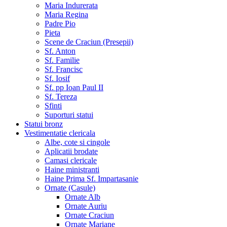
Maria Indurerata
Maria Regina
Padre Pio
Pieta
Scene de Craciun (Presepii)
Sf. Anton
Sf. Familie
Sf. Francisc
Sf. Iosif
Sf. pp Ioan Paul II
Sf. Tereza
Sfinti
Suporturi statui
Statui bronz
Vestimentatie clericala
Albe, cote si cingole
Aplicatii brodate
Camasi clericale
Haine ministranti
Haine Prima Sf. Impartasanie
Ornate (Casule)
Ornate Alb
Ornate Auriu
Ornate Craciun
Ornate Mariane