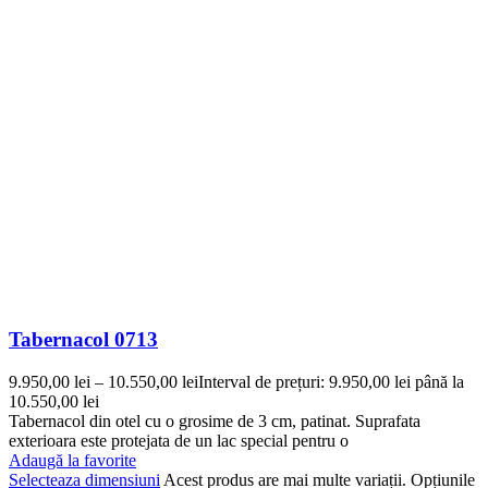
Tabernacol 0713
9.950,00
lei
–
10.550,00
lei
Interval de prețuri: 9.950,00 lei până la
10.550,00 lei
Tabernacol din otel cu o grosime de 3 cm, patinat. Suprafata
exterioara este protejata de un lac special pentru o
Adaugă la favorite
Selecteaza dimensiuni
Acest produs are mai multe variații. Opțiunile