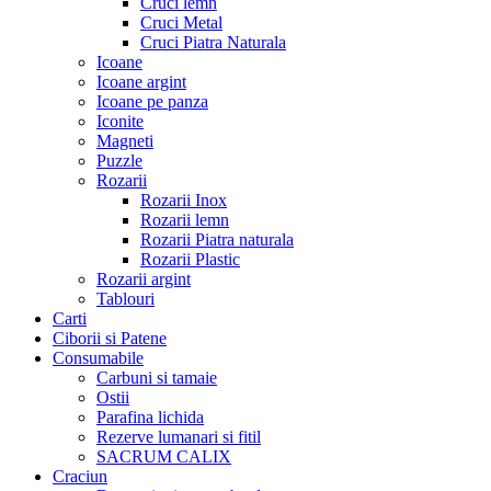
Cruci lemn
Cruci Metal
Cruci Piatra Naturala
Icoane
Icoane argint
Icoane pe panza
Iconite
Magneti
Puzzle
Rozarii
Rozarii Inox
Rozarii lemn
Rozarii Piatra naturala
Rozarii Plastic
Rozarii argint
Tablouri
Carti
Ciborii si Patene
Consumabile
Carbuni si tamaie
Ostii
Parafina lichida
Rezerve lumanari si fitil
SACRUM CALIX
Craciun