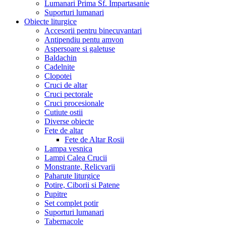
Lumanari Prima Sf. Impartasanie
Suporturi lumanari
Obiecte liturgice
Accesorii pentru binecuvantari
Antipendiu pentu amvon
Aspersoare si galetuse
Baldachin
Cadelnite
Clopotei
Cruci de altar
Cruci pectorale
Cruci procesionale
Cutiute ostii
Diverse obiecte
Fete de altar
Fete de Altar Rosii
Lampa vesnica
Lampi Calea Crucii
Monstrante, Relicvarii
Paharute liturgice
Potire, Ciborii si Patene
Pupitre
Set complet potir
Suporturi lumanari
Tabernacole