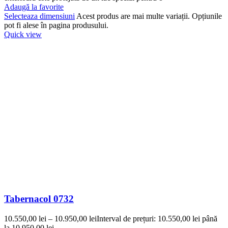
Adaugă la favorite
Selecteaza dimensiuni
Acest produs are mai multe variații. Opțiunile
pot fi alese în pagina produsului.
Quick view
Tabernacol 0732
10.550,00
lei
–
10.950,00
lei
Interval de prețuri: 10.550,00 lei până
la 10.950,00 lei