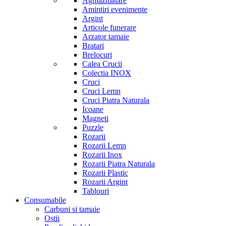
Aghiazmatare
Amintiri evenimente
Argint
Articole funerare
Arzator tamaie
Bratari
Brelocuri
Calea Crucii
Colectia INOX
Cruci
Cruci Lemn
Cruci Piatra Naturala
Icoane
Magneti
Puzzle
Rozarii
Rozarii Lemn
Rozarii Inox
Rozarii Piatra Naturala
Rozarii Plastic
Rozarii Argint
Tablouri
Consumabile
Carbuni si tamaie
Ostii