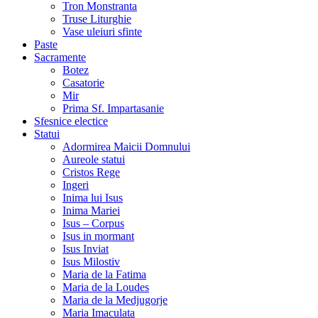
Tron Monstranta
Truse Liturghie
Vase uleiuri sfinte
Paste
Sacramente
Botez
Casatorie
Mir
Prima Sf. Impartasanie
Sfesnice electice
Statui
Adormirea Maicii Domnului
Aureole statui
Cristos Rege
Ingeri
Inima lui Isus
Inima Mariei
Isus – Corpus
Isus in mormant
Isus Inviat
Isus Milostiv
Maria de la Fatima
Maria de la Loudes
Maria de la Medjugorje
Maria Imaculata