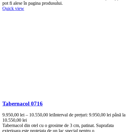
pot fi alese în pagina produsului.
Quick view
Tabernacol 0716
9.950,00
lei
–
10.550,00
lei
Interval de prețuri: 9.950,00 lei până la
10.550,00 lei
Tabernacol din otel cu o grosime de 3 cm, patinat. Suprafata
exterioara este protejata de un lac special pentru o