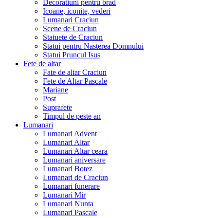
Decoratiuni pentru brad
Icoane, iconite, vederi
Lumanari Craciun
Scene de Craciun
Statuete de Craciun
Statui pentru Nasterea Domnului
Statui Pruncul Isus
Fete de altar
Fate de altar Craciun
Fete de Altar Pascale
Mariane
Post
Suprafete
Timpul de peste an
Lumanari
Lumanari Advent
Lumanari Altar
Lumanari Altar ceara
Lumanari aniversare
Lumanari Botez
Lumanari de Craciun
Lumanari funerare
Lumanari Mir
Lumanari Nunta
Lumanari Pascale