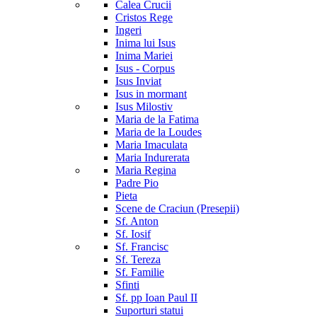
Calea Crucii
Cristos Rege
Ingeri
Inima lui Isus
Inima Mariei
Isus - Corpus
Isus Inviat
Isus in mormant
Isus Milostiv
Maria de la Fatima
Maria de la Loudes
Maria Imaculata
Maria Indurerata
Maria Regina
Padre Pio
Pieta
Scene de Craciun (Presepii)
Sf. Anton
Sf. Iosif
Sf. Francisc
Sf. Tereza
Sf. Familie
Sfinti
Sf. pp Ioan Paul II
Suporturi statui