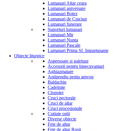
Lumanari Altar ceara
Lumanari aniversare
Lumanari Botez
Lumanari de Craciun
Lumanari funerare
Suporturi lumanari
Lumanari Mir
Lumanari Nunta
Lumanari Pascale
Lumanari Prima Sf. Impartasanie
Obiecte liturgice
Aspersoare si galetuse
Accesorii pentru binecuvantari
Aghiazmatare
Antipendiu pentu amvon
Baldachin
Cadelnite
Clopotei
Cruci pectorale
Cruci de altar
Cruci procesionale
Cutiute ostii
Diverse obiecte
Fete de altar
Fete de altar Rosii