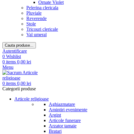
Ornate Violet
Pelerina clericala
Pluviale
Reverende
Stole
Tricouri clericale
Val umeral
Cauta produse...
Autentificare
0
Wishlist
0
items
0,00
lei
Menu
0
items
0,00
lei
Categorii produse
Articole religioase
Aghiazmatare
Amintiri evenimente
Argint
Articole funerare
Arzator tamaie
Bratari