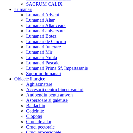
SACRUM CALIX
Lumanari
Lumanari Advent
Lumanari Altar
Lumanari Altar ceara
Lumanari aniversare
Lumanari Botez
Lumanari de Craciun
Lumanari funerare
Lumanari Mir
Lumanari Nunta
Lumanari Pascale
Lumanari Prima Sf. Impartasanie
Suporturi lumanari
Obiecte liturgice
Aghiazmatare
Accesorii pentru binecuvantari
Antipendiu pentu amvon
Aspersoare si galetuse
Baldachin
Cadelnite
Clopotei
Cruci de altar
Cruci pectorale
Cruci procesionale