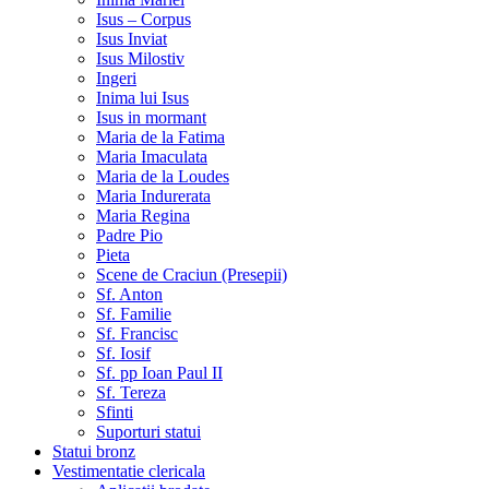
Isus – Corpus
Isus Inviat
Isus Milostiv
Ingeri
Inima lui Isus
Isus in mormant
Maria de la Fatima
Maria Imaculata
Maria de la Loudes
Maria Indurerata
Maria Regina
Padre Pio
Pieta
Scene de Craciun (Presepii)
Sf. Anton
Sf. Familie
Sf. Francisc
Sf. Iosif
Sf. pp Ioan Paul II
Sf. Tereza
Sfinti
Suporturi statui
Statui bronz
Vestimentatie clericala