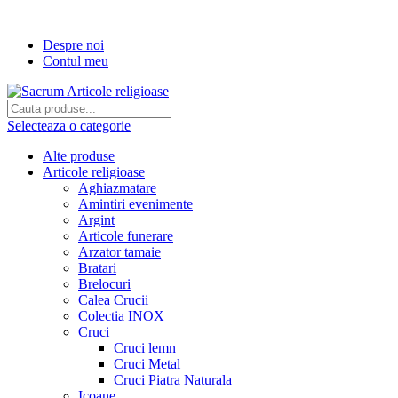
Transport gratuit la comenzi de peste...
Despre noi
Contul meu
Selecteaza o categorie
Alte produse
Articole religioase
Aghiazmatare
Amintiri evenimente
Argint
Articole funerare
Arzator tamaie
Bratari
Brelocuri
Calea Crucii
Colectia INOX
Cruci
Cruci lemn
Cruci Metal
Cruci Piatra Naturala
Icoane