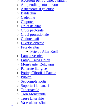
Accesorii pentru binecuvantari
Antipendiu pentu amvon
Aspersoare si galetuse
Baldachin
Cadelnite
Clopotei
Cruci de altar
Cruci pectorale
Cruci procesionale
Cutiute ostii
Diverse obiecte
Fete de altar
Fete de Altar Rosii
Lampa vesnica
Lampi Calea Crucii
Monstrante, Relicvarii
Paharute liturgice
Potire, Ciborii si Patene
Pupitre
Set complet potir
Suporturi lumanari
Tabernacole
Tron Monstranta
Truse Liturghie
Vase uleiuri sfinte