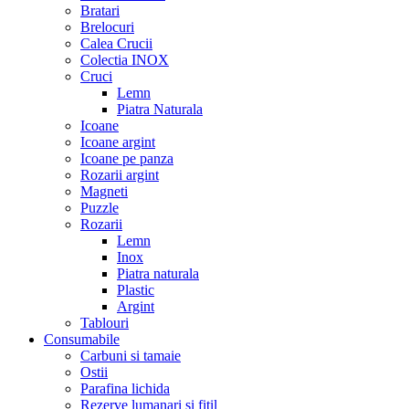
Bratari
Brelocuri
Calea Crucii
Colectia INOX
Cruci
Lemn
Piatra Naturala
Icoane
Icoane argint
Icoane pe panza
Rozarii argint
Magneti
Puzzle
Rozarii
Lemn
Inox
Piatra naturala
Plastic
Argint
Tablouri
Consumabile
Carbuni si tamaie
Ostii
Parafina lichida
Rezerve lumanari si fitil