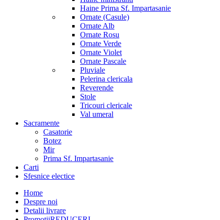
Haine Prima Sf. Impartasanie
Ornate (Casule)
Ornate Alb
Ornate Rosu
Ornate Verde
Ornate Violet
Ornate Pascale
Pluviale
Pelerina clericala
Reverende
Stole
Tricouri clericale
Val umeral
Sacramente
Casatorie
Botez
Mir
Prima Sf. Impartasanie
Carti
Sfesnice electice
Home
Despre noi
Detalii livrare
Promotii
REDUCERI