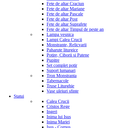
Fete de altar Craciun
Fete de altar Mariane
Fete de altar Pascale
Fete de altar Post
Fete de altar Suprafete
Fete de altar Timpul de peste an
Lampa vesnica
Lampi Calea Crucii
Monstrante, Relicvarii
Paharute liturgice
Potire, Ciborii si Patene
Pupitre
Set complet potir
Suport lumanari
Tron Monstranta
Tabernacole
Truse Liturghie
Vase uleiuri sfinte
Statui
Calea Crucii
Cristos Rege
Ingeri
Inima lui Isus
Inima Mariei
Isus - Corpus