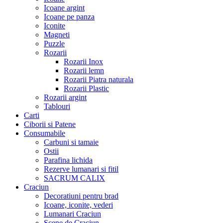
Icoane argint
Icoane pe panza
Iconite
Magneti
Puzzle
Rozarii
Rozarii Inox
Rozarii lemn
Rozarii Piatra naturala
Rozarii Plastic
Rozarii argint
Tablouri
Carti
Ciborii si Patene
Consumabile
Carbuni si tamaie
Ostii
Parafina lichida
Rezerve lumanari si fitil
SACRUM CALIX
Craciun
Decoratiuni pentru brad
Icoane, iconite, vederi
Lumanari Craciun
Scene de Craciun