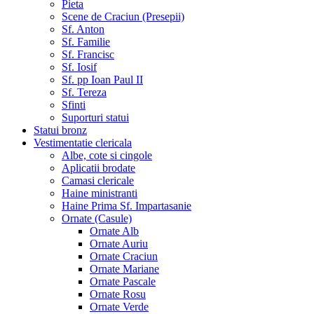
Pieta
Scene de Craciun (Presepii)
Sf. Anton
Sf. Familie
Sf. Francisc
Sf. Iosif
Sf. pp Ioan Paul II
Sf. Tereza
Sfinti
Suporturi statui
Statui bronz
Vestimentatie clericala
Albe, cote si cingole
Aplicatii brodate
Camasi clericale
Haine ministranti
Haine Prima Sf. Impartasanie
Ornate (Casule)
Ornate Alb
Ornate Auriu
Ornate Craciun
Ornate Mariane
Ornate Pascale
Ornate Rosu
Ornate Verde