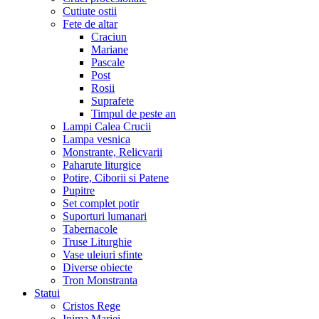
Cutiute ostii
Fete de altar
Craciun
Mariane
Pascale
Post
Rosii
Suprafete
Timpul de peste an
Lampi Calea Crucii
Lampa vesnica
Monstrante, Relicvarii
Paharute liturgice
Potire, Ciborii si Patene
Pupitre
Set complet potir
Suporturi lumanari
Tabernacole
Truse Liturghie
Vase uleiuri sfinte
Diverse obiecte
Tron Monstranta
Statui
Cristos Rege
Inima Mariei