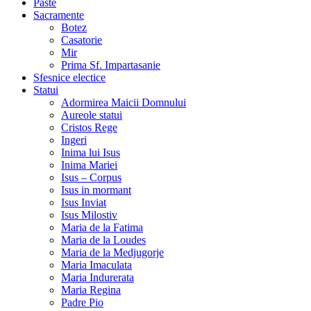
Paste
Sacramente
Botez
Casatorie
Mir
Prima Sf. Impartasanie
Sfesnice electice
Statui
Adormirea Maicii Domnului
Aureole statui
Cristos Rege
Ingeri
Inima lui Isus
Inima Mariei
Isus – Corpus
Isus in mormant
Isus Inviat
Isus Milostiv
Maria de la Fatima
Maria de la Loudes
Maria de la Medjugorje
Maria Imaculata
Maria Indurerata
Maria Regina
Padre Pio