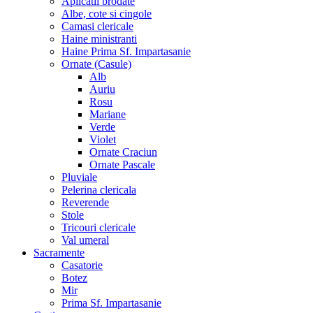
Aplicatii brodate
Albe, cote si cingole
Camasi clericale
Haine ministranti
Haine Prima Sf. Impartasanie
Ornate (Casule)
Alb
Auriu
Rosu
Mariane
Verde
Violet
Ornate Craciun
Ornate Pascale
Pluviale
Pelerina clericala
Reverende
Stole
Tricouri clericale
Val umeral
Sacramente
Casatorie
Botez
Mir
Prima Sf. Impartasanie