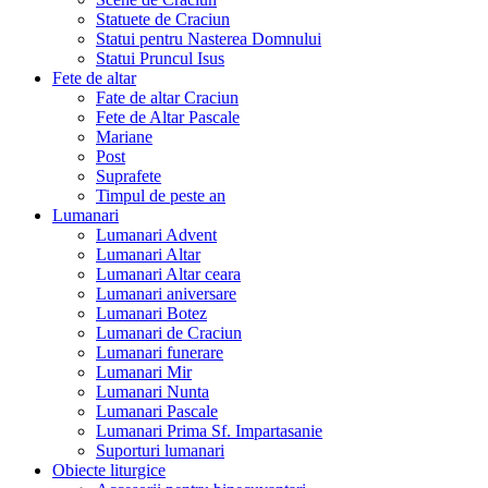
Statuete de Craciun
Statui pentru Nasterea Domnului
Statui Pruncul Isus
Fete de altar
Fate de altar Craciun
Fete de Altar Pascale
Mariane
Post
Suprafete
Timpul de peste an
Lumanari
Lumanari Advent
Lumanari Altar
Lumanari Altar ceara
Lumanari aniversare
Lumanari Botez
Lumanari de Craciun
Lumanari funerare
Lumanari Mir
Lumanari Nunta
Lumanari Pascale
Lumanari Prima Sf. Impartasanie
Suporturi lumanari
Obiecte liturgice