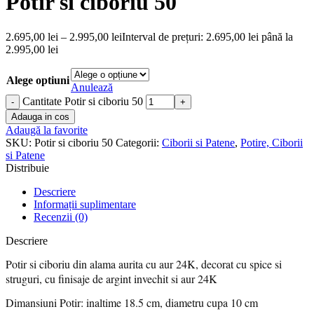
Potir si ciboriu 50
2.695,00
lei
–
2.995,00
lei
Interval de prețuri: 2.695,00 lei până la
2.995,00 lei
Alege optiuni
Anulează
Cantitate Potir si ciboriu 50
Adauga in cos
Adaugă la favorite
SKU:
Potir si ciboriu 50
Categorii:
Ciborii si Patene
,
Potire, Ciborii
si Patene
Distribuie
Descriere
Informații suplimentare
Recenzii (0)
Descriere
Potir si ciboriu din alama aurita cu aur 24K, decorat cu spice si
struguri, cu finisaje de argint invechit si aur 24K
Dimansiuni Potir: inaltime 18.5 cm, d
iametru cupa 10 cm