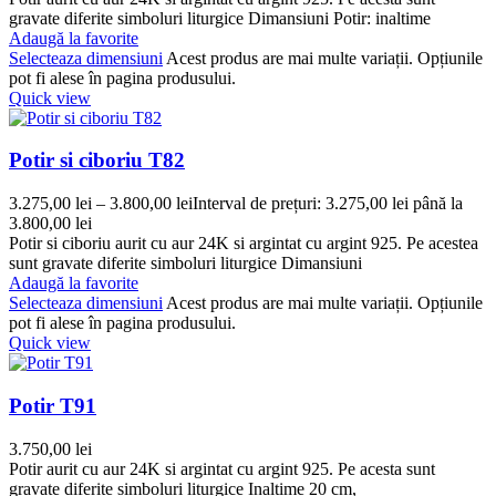
gravate diferite simboluri liturgice Dimansiuni Potir: inaltime
Adaugă la favorite
Selecteaza dimensiuni
Acest produs are mai multe variații. Opțiunile
pot fi alese în pagina produsului.
Quick view
Potir si ciboriu T82
3.275,00
lei
–
3.800,00
lei
Interval de prețuri: 3.275,00 lei până la
3.800,00 lei
Potir si ciboriu aurit cu aur 24K si argintat cu argint 925. Pe acestea
sunt gravate diferite simboluri liturgice Dimansiuni
Adaugă la favorite
Selecteaza dimensiuni
Acest produs are mai multe variații. Opțiunile
pot fi alese în pagina produsului.
Quick view
Potir T91
3.750,00
lei
Potir aurit cu aur 24K si argintat cu argint 925. Pe acesta sunt
gravate diferite simboluri liturgice Inaltime 20 cm,