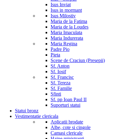
Isus Inviat
Isus in mormant
Isus Milostiv
Maria de la Fatima
Maria de la Loudes
Maria Imaculata
Maria Indurerata
Maria Regina
Padre Pio
Pieta
Scene de Craciun (Presepii)
Sf. Anton
Sf. Iosif
Sf. Francisc
Sf. Tereza
Sf. Familie
Sfinti
Sf. pp Ioan Paul II
Suporturi statui
Statui bronz
Vestimentatie clericala
Aplicatii brodate
Albe, cote si cingole
Camasi clericale
Haine ministranti