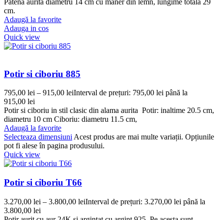
Patena aurita diametru 14 cm cu maner din lemn, lungime totala 29
cm.
Adaugă la favorite
Adauga in cos
Quick view
Potir si ciboriu 885
795,00
lei
–
915,00
lei
Interval de prețuri: 795,00 lei până la
915,00 lei
Potir si ciboriu in stil clasic din alama aurita Potir: inaltime 20.5 cm,
diametru 10 cm Ciboriu: diametru 11.5 cm,
Adaugă la favorite
Selecteaza dimensiuni
Acest produs are mai multe variații. Opțiunile
pot fi alese în pagina produsului.
Quick view
Potir si ciboriu T66
3.270,00
lei
–
3.800,00
lei
Interval de prețuri: 3.270,00 lei până la
3.800,00 lei
Potir aurit cu aur 24K si argintat cu argint 925. Pe acesta sunt