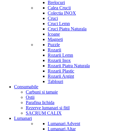
Brelocuri
Calea Crucii
Colectia INOX
Cruci
Cruci Lemn
Cruci Piatra Naturala
Icoane
Magneti
Puzzle
Rozarii
Rozarii Lemn
Rozarii Inox
Rozarii Piatra Naturala
Rozarii Plastic
Rozarii Argint
Tablouri
Consumabile
Carbuni si tamaie
Ostii
Parafina lichida
Rezerve lumanari si fitil
SACRUM CALIX
Lumanari
Lumanari Advent
Lumanari Altar