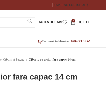
DESPRE NOI
CONTUL MEU
0
AUTENTIFICARE
0,00
LEI
Comenzi telefonice:
0784.73.55.66
Ciboriu cu picior fara capac 14 cm
re, Ciborii si Patene
cior fara capac 14 cm