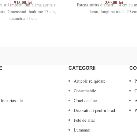
915,00
lei
350,00
lei
u stil imperiu din alama aurita si
Patena aurita diametru 14 cm cu m
tata Dimensiuni: inaltime 17 cm,
lemn, lungime totala 29 cm
diametru 11 cm
E
CATEGORII
CO
Articole religioase
P
Consumabile
C
 Impartasanie
Cruci de altar
A
Decoratiuni pentru brad
P
Fete de altar
Lumanari