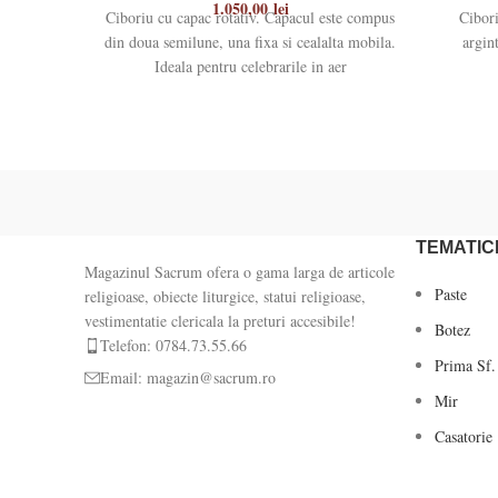
1.050,00
lei
Ciboriu cu capac rotativ. Capacul este compus
Cibori
din doua semilune, una fixa si cealalta mobila.
argin
Ideala pentru celebrarile in aer
TEMATIC
Magazinul Sacrum ofera o gama larga de articole
Paste
religioase, obiecte liturgice, statui religioase,
vestimentatie clericala la preturi accesibile!
Botez
Telefon: 0784.73.55.66
Prima Sf.
Email: magazin@sacrum.ro
Mir
Casatorie