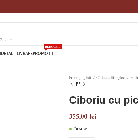
SELECTEAZA O CATEGORIE
REDUCERI
I
DETALII LIVRARE
PROMOTII
Prima pagină
Obiecte liturgice
Poti
Ciboriu cu pi
355,00
lei
În stoc