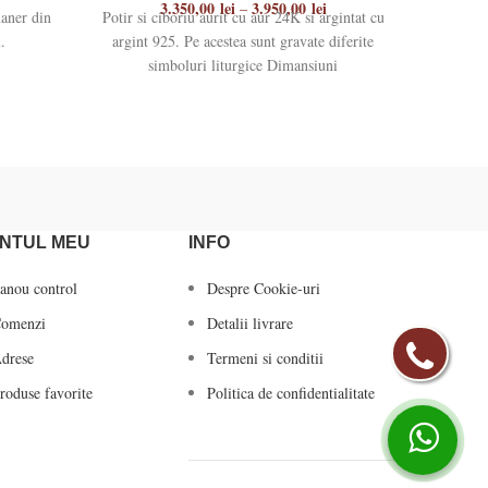
3.350,00
lei
3.950,00
lei
–
aner din
Potir si ciboriu aurit cu aur 24K si argintat cu
Potir si c
.
argint 925. Pe acestea sunt gravate diferite
argint 9
simboluri liturgice Dimansiuni
si
NTUL MEU
INFO
anou control
Despre Cookie-uri
omenzi
Detalii livrare
drese
Termeni si conditii
roduse favorite
Politica de confidentialitate