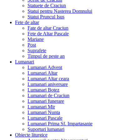
Statuete de Craciun
Statui pentru Nasterea Domnului
Statui Pruncul Isus
Fete de altar
Fate de altar Craciun
Fete de Altar Pascale
Mariane
Post
Suprafete
Timpul de peste an
Lumanari
Lumanari Advent
Lumanari Altar
Lumanari Altar ceara
Lumanari aniversare
Lumanari Botez
Lumanari de Craciun
Lumanari funerare
Lumanari Mir
Lumanari Nunta
Lumanari Pascale
Lumanari Prima Sf. Impartasanie
Suporturi lumanari
Obiecte liturgice