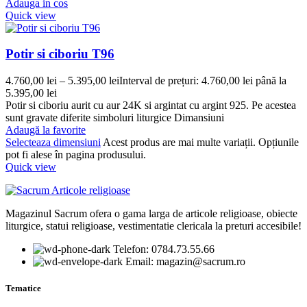
Adauga in cos
Quick view
Potir si ciboriu T96
4.760,00
lei
–
5.395,00
lei
Interval de prețuri: 4.760,00 lei până la
5.395,00 lei
Potir si ciboriu aurit cu aur 24K si argintat cu argint 925. Pe acestea
sunt gravate diferite simboluri liturgice Dimansiuni
Adaugă la favorite
Selecteaza dimensiuni
Acest produs are mai multe variații. Opțiunile
pot fi alese în pagina produsului.
Quick view
Magazinul Sacrum ofera o gama larga de articole religioase, obiecte
liturgice, statui religioase, vestimentatie clericala la preturi accesibile!
Telefon: 0784.73.55.66
Email: magazin@sacrum.ro
Tematice