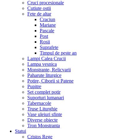
Cruci procesionale
Cutiute ostii
Fete de altar
Craciun
Mariane
Pascale
Post
Rosii
Suprafete
Timpul de peste an
Lampi Calea Crucii
Lampa vesnica
Monstrante, Relicvarii
Paharute liturgice
Potire, Ciborii si Patene
Pupitre
Set complet potir
Suporturi lumanari
Tabernacole
Truse Liturghie
Vase uleiuri sfinte
Diverse obiecte
Tron Monstranta
Statui
Cristos Rege