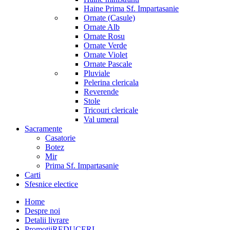
Haine Prima Sf. Impartasanie
Ornate (Casule)
Ornate Alb
Ornate Rosu
Ornate Verde
Ornate Violet
Ornate Pascale
Pluviale
Pelerina clericala
Reverende
Stole
Tricouri clericale
Val umeral
Sacramente
Casatorie
Botez
Mir
Prima Sf. Impartasanie
Carti
Sfesnice electice
Home
Despre noi
Detalii livrare
Promotii
REDUCERI