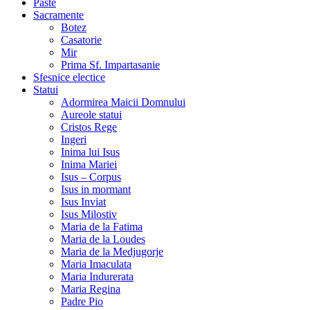
Paste
Sacramente
Botez
Casatorie
Mir
Prima Sf. Impartasanie
Sfesnice electice
Statui
Adormirea Maicii Domnului
Aureole statui
Cristos Rege
Ingeri
Inima lui Isus
Inima Mariei
Isus – Corpus
Isus in mormant
Isus Inviat
Isus Milostiv
Maria de la Fatima
Maria de la Loudes
Maria de la Medjugorje
Maria Imaculata
Maria Indurerata
Maria Regina
Padre Pio