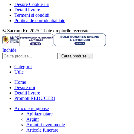
Despre Cookie-uri
Detalii livrare
Termeni si conditii
Politica de confidentialitate
© Sacrum.Ro 2025. Toate drepturile rezervate.
Inchide
Cauta produse...
Categorii
Utile
Home
Despre noi
Detalii livrare
Promotii
REDUCERI
Articole religioase
Aghiazmatare
Argint
Amintiri evenimente
Articole funerare