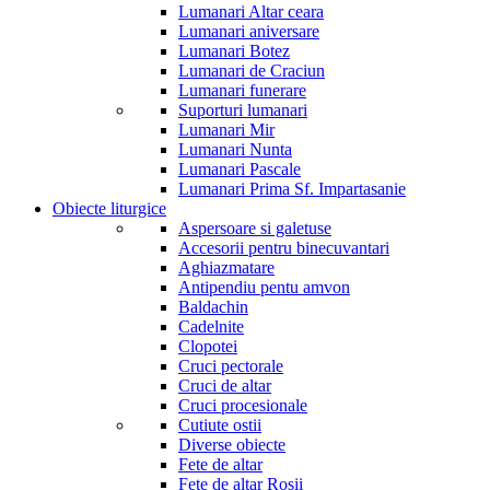
Lumanari Altar ceara
Lumanari aniversare
Lumanari Botez
Lumanari de Craciun
Lumanari funerare
Suporturi lumanari
Lumanari Mir
Lumanari Nunta
Lumanari Pascale
Lumanari Prima Sf. Impartasanie
Obiecte liturgice
Aspersoare si galetuse
Accesorii pentru binecuvantari
Aghiazmatare
Antipendiu pentu amvon
Baldachin
Cadelnite
Clopotei
Cruci pectorale
Cruci de altar
Cruci procesionale
Cutiute ostii
Diverse obiecte
Fete de altar
Fete de altar Rosii