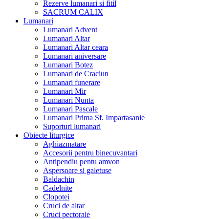
Rezerve lumanari si fitil
SACRUM CALIX
Lumanari
Lumanari Advent
Lumanari Altar
Lumanari Altar ceara
Lumanari aniversare
Lumanari Botez
Lumanari de Craciun
Lumanari funerare
Lumanari Mir
Lumanari Nunta
Lumanari Pascale
Lumanari Prima Sf. Impartasanie
Suporturi lumanari
Obiecte liturgice
Aghiazmatare
Accesorii pentru binecuvantari
Antipendiu pentu amvon
Aspersoare si galetuse
Baldachin
Cadelnite
Clopotei
Cruci de altar
Cruci pectorale