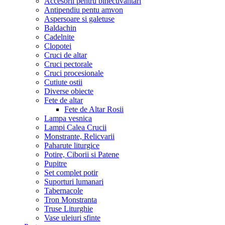
Accesorii pentru binecuvantari
Antipendiu pentu amvon
Aspersoare si galetuse
Baldachin
Cadelnite
Clopotei
Cruci de altar
Cruci pectorale
Cruci procesionale
Cutiute ostii
Diverse obiecte
Fete de altar
Fete de Altar Rosii
Lampa vesnica
Lampi Calea Crucii
Monstrante, Relicvarii
Paharute liturgice
Potire, Ciborii si Patene
Pupitre
Set complet potir
Suporturi lumanari
Tabernacole
Tron Monstranta
Truse Liturghie
Vase uleiuri sfinte