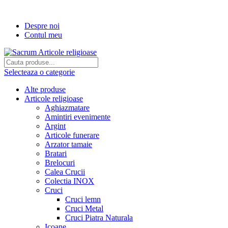
Transport gratuit la comenzi de peste...
Despre noi
Contul meu
Selecteaza o categorie
Alte produse
Articole religioase
Aghiazmatare
Amintiri evenimente
Argint
Articole funerare
Arzator tamaie
Bratari
Brelocuri
Calea Crucii
Colectia INOX
Cruci
Cruci lemn
Cruci Metal
Cruci Piatra Naturala
Icoane