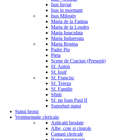
Isus Inviat
Isus in mormant
Isus Milostiv
Maria de la Fatima
Maria de la Loudes
Maria Imaculata
Maria Indurerata
Maria Regina
Padre Pio
Pieta
Scene de Craciun (Presepii)
Sf. Anton
Sf. Iosif
Sf. Francisc
Sf. Tereza
Sf. Familie
Sfinti
Sf. pp Ioan Paul II
Suporturi statui
Statui bronz
Vestimentatie clericala
Aplicatii brodate
Albe, cote si cingole
Camasi clericale
Haine ministranti