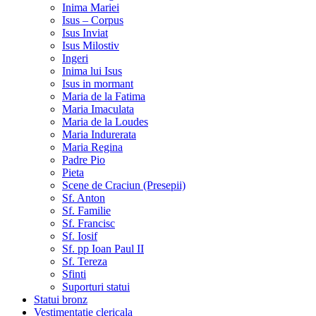
Inima Mariei
Isus – Corpus
Isus Inviat
Isus Milostiv
Ingeri
Inima lui Isus
Isus in mormant
Maria de la Fatima
Maria Imaculata
Maria de la Loudes
Maria Indurerata
Maria Regina
Padre Pio
Pieta
Scene de Craciun (Presepii)
Sf. Anton
Sf. Familie
Sf. Francisc
Sf. Iosif
Sf. pp Ioan Paul II
Sf. Tereza
Sfinti
Suporturi statui
Statui bronz
Vestimentatie clericala