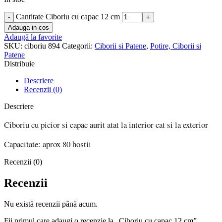
Cantitate Ciboriu cu capac 12 cm
Adauga in cos
Adaugă la favorite
SKU:
ciboriu 894
Categorii:
Ciborii si Patene
,
Potire, Ciborii si
Patene
Distribuie
Descriere
Recenzii (0)
Descriere
Ciboriu cu picior si capac aurit atat la interior cat si la exterior
Capacitate: aprox 80 hostii
Recenzii (0)
Recenzii
Nu există recenzii până acum.
Fii primul care adaugi o recenzie la „Ciboriu cu capac 12 cm”