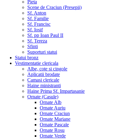
Pieta
Scene de Craciun (Presepii)
Sf. Anton
Sf. Familie
Sf. Francisc
Sf. Iosif
Sf. pp Ioan Paul II
Sf. Tereza
Sfinti
Suporturi statui
Statui bronz
Vestimentatie clericala
Albe, cote si cingole
Aplicatii brodate
Camasi clericale
Haine ministranti
Haine Prima Sf. Impartasanie
Ornate (Casule)
Ornate Alb
Ornate Auriu
Ornate Craciun
Ornate Mariane
Ornate Pascale
Ornate Rosu
Ornate Verde