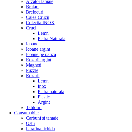
Arzator tamaie
Bratari
Brelocuri
Calea Crucii
Colectia INOX
Cruci
Lemn
Piatra Naturala
Icoane
Icoane argint
Icoane pe panza
Rozarii argint
Magneti
Puzzle
Rozarii
Lemn
Inox
Piatra naturala
Plastic
Argint
Tablouri
Consumabile
Carbuni si tamaie
Ostii
Parafina lichida