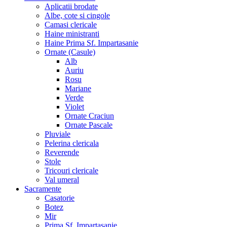
Aplicatii brodate
Albe, cote si cingole
Camasi clericale
Haine ministranti
Haine Prima Sf. Impartasanie
Ornate (Casule)
Alb
Auriu
Rosu
Mariane
Verde
Violet
Ornate Craciun
Ornate Pascale
Pluviale
Pelerina clericala
Reverende
Stole
Tricouri clericale
Val umeral
Sacramente
Casatorie
Botez
Mir
Prima Sf. Impartasanie