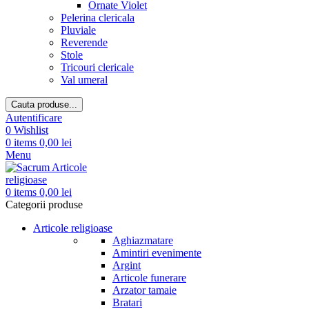
Ornate Violet
Pelerina clericala
Pluviale
Reverende
Stole
Tricouri clericale
Val umeral
Cauta produse...
Autentificare
0
Wishlist
0
items
0,00
lei
Menu
0
items
0,00
lei
Categorii produse
Articole religioase
Aghiazmatare
Amintiri evenimente
Argint
Articole funerare
Arzator tamaie
Bratari