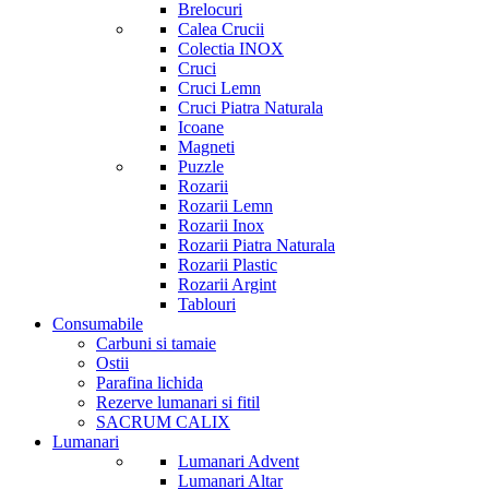
Brelocuri
Calea Crucii
Colectia INOX
Cruci
Cruci Lemn
Cruci Piatra Naturala
Icoane
Magneti
Puzzle
Rozarii
Rozarii Lemn
Rozarii Inox
Rozarii Piatra Naturala
Rozarii Plastic
Rozarii Argint
Tablouri
Consumabile
Carbuni si tamaie
Ostii
Parafina lichida
Rezerve lumanari si fitil
SACRUM CALIX
Lumanari
Lumanari Advent
Lumanari Altar