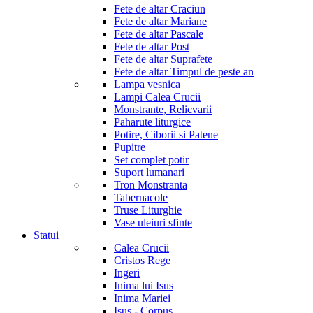
Fete de altar Craciun
Fete de altar Mariane
Fete de altar Pascale
Fete de altar Post
Fete de altar Suprafete
Fete de altar Timpul de peste an
Lampa vesnica
Lampi Calea Crucii
Monstrante, Relicvarii
Paharute liturgice
Potire, Ciborii si Patene
Pupitre
Set complet potir
Suport lumanari
Tron Monstranta
Tabernacole
Truse Liturghie
Vase uleiuri sfinte
Statui
Calea Crucii
Cristos Rege
Ingeri
Inima lui Isus
Inima Mariei
Isus - Corpus