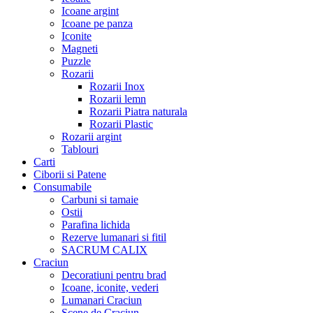
Icoane argint
Icoane pe panza
Iconite
Magneti
Puzzle
Rozarii
Rozarii Inox
Rozarii lemn
Rozarii Piatra naturala
Rozarii Plastic
Rozarii argint
Tablouri
Carti
Ciborii si Patene
Consumabile
Carbuni si tamaie
Ostii
Parafina lichida
Rezerve lumanari si fitil
SACRUM CALIX
Craciun
Decoratiuni pentru brad
Icoane, iconite, vederi
Lumanari Craciun
Scene de Craciun