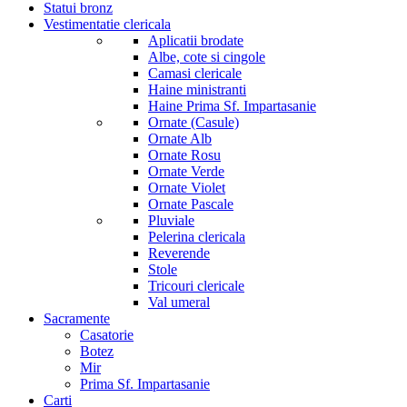
Statui bronz
Vestimentatie clericala
Aplicatii brodate
Albe, cote si cingole
Camasi clericale
Haine ministranti
Haine Prima Sf. Impartasanie
Ornate (Casule)
Ornate Alb
Ornate Rosu
Ornate Verde
Ornate Violet
Ornate Pascale
Pluviale
Pelerina clericala
Reverende
Stole
Tricouri clericale
Val umeral
Sacramente
Casatorie
Botez
Mir
Prima Sf. Impartasanie
Carti