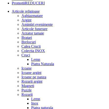
Promotii
REDUCERI
Articole religioase
Aghiazmatare
Argint
Amintiri evenimente
Articole funerare
Arzator tamaie
Bratari
Brelocuri
Calea Crucii
Colectia INOX
Cruci
Lemn
Piatra Naturala
Icoane
Icoane argint
Icoane pe panza
Rozarii argint
Magneti
Puzzle
Rozarii
Lemn
Inox
Piatra naturala