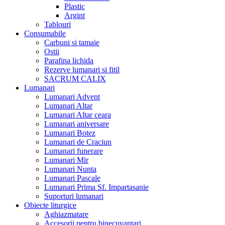
Plastic
Argint
Tablouri
Consumabile
Carbuni si tamaie
Ostii
Parafina lichida
Rezerve lumanari si fitil
SACRUM CALIX
Lumanari
Lumanari Advent
Lumanari Altar
Lumanari Altar ceara
Lumanari aniversare
Lumanari Botez
Lumanari de Craciun
Lumanari funerare
Lumanari Mir
Lumanari Nunta
Lumanari Pascale
Lumanari Prima Sf. Impartasanie
Suporturi lumanari
Obiecte liturgice
Aghiazmatare
Accesorii pentru binecuvantari