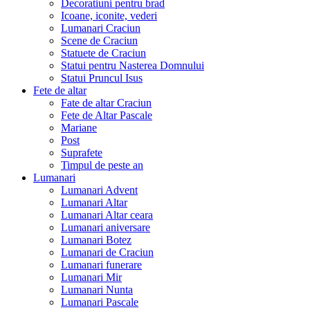
Decoratiuni pentru brad
Icoane, iconite, vederi
Lumanari Craciun
Scene de Craciun
Statuete de Craciun
Statui pentru Nasterea Domnului
Statui Pruncul Isus
Fete de altar
Fate de altar Craciun
Fete de Altar Pascale
Mariane
Post
Suprafete
Timpul de peste an
Lumanari
Lumanari Advent
Lumanari Altar
Lumanari Altar ceara
Lumanari aniversare
Lumanari Botez
Lumanari de Craciun
Lumanari funerare
Lumanari Mir
Lumanari Nunta
Lumanari Pascale