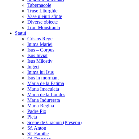
Tabernacole
Truse Liturghie
Vase uleiuri sfinte
Diverse obiecte
Tron Monstranta
Statui
Cristos Rege
Inima Mariei
Isus – Corpus
Isus Inviat
Isus Milostiv
Ingeri
Inima lui Isus
Isus in mormant
Maria de la Fatima
Maria Imaculata
Maria de la Loudes
Maria Indurerata
Maria Regina
Padre Pio
Pieta
Scene de Craciun (Presepii)
Sf. Anton
Sf. Familie