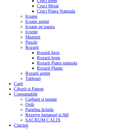
Cruci lemn
Cruci Metal
Cruci Piatra Naturala
Icoane
Icoane argint
Icoane pe panza
Iconite
Magneti
Puzzle
Rozarii
Rozarii Inox
Rozarii lemn
Rozarii Piatra naturala
Rozarii Plastic
Rozarii argint
Tablouri
Carti
Ciborii si Patene
Consumabile
Carbuni si tamaie
Ostii
Parafina lichida
Rezerve lumanari si fitil
SACRUM CALIX
Craciun