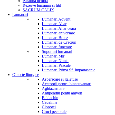
Parafina lichida
Rezerve lumanari si fitil
SACRUM CALIX
Lumanari
Lumanari Advent
Lumanari Altar
Lumanari Altar ceara
Lumanari aniversare
Lumanari Botez
Lumanari de Craciun
Lumanari funerare
Suporturi lumanari
Lumanari Mir
Lumanari Nunta
Lumanari Pascale
Lumanari Prima Sf. Impartasanie
Obiecte liturgice
Aspersoare si galetuse
Accesorii pentru binecuvantari
Aghiazmatare
Antipendiu pentu amvon
Baldachin
Cadelnite
Clopotei
Cruci pectorale