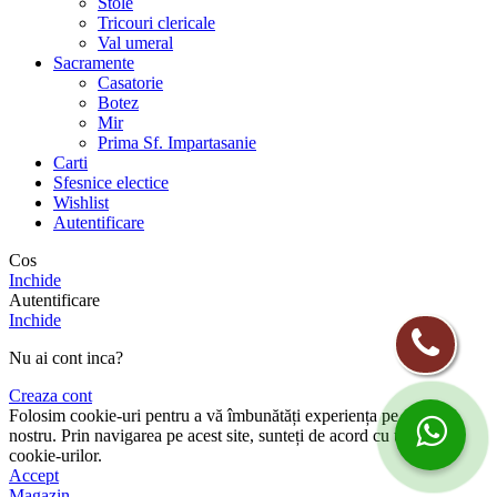
Stole
Tricouri clericale
Val umeral
Sacramente
Casatorie
Botez
Mir
Prima Sf. Impartasanie
Carti
Sfesnice electice
Wishlist
Autentificare
Cos
Inchide
Autentificare
Inchide
Nu ai cont inca?
Creaza cont
Folosim cookie-uri pentru a vă îmbunătăți experiența pe site-ul
nostru. Prin navigarea pe acest site, sunteți de acord cu utilizarea
cookie-urilor.
Accept
Magazin