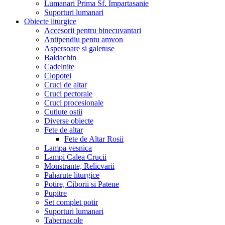
Lumanari Prima Sf. Impartasanie
Suporturi lumanari
Obiecte liturgice
Accesorii pentru binecuvantari
Antipendiu pentu amvon
Aspersoare si galetuse
Baldachin
Cadelnite
Clopotei
Cruci de altar
Cruci pectorale
Cruci procesionale
Cutiute ostii
Diverse obiecte
Fete de altar
Fete de Altar Rosii
Lampa vesnica
Lampi Calea Crucii
Monstrante, Relicvarii
Paharute liturgice
Potire, Ciborii si Patene
Pupitre
Set complet potir
Suporturi lumanari
Tabernacole