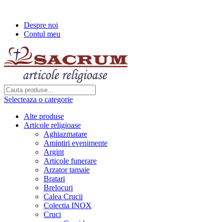
Transport gratuit la comenzi de peste...
Despre noi
Contul meu
Selecteaza o categorie
Alte produse
Articole religioase
Aghiazmatare
Amintiri evenimente
Argint
Articole funerare
Arzator tamaie
Bratari
Brelocuri
Calea Crucii
Colectia INOX
Cruci