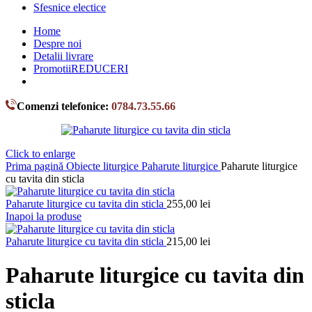
Sfesnice electice
Home
Despre noi
Detalii livrare
Promotii
REDUCERI
Comenzi telefonice:
0784.73.55.66
Click to enlarge
Prima pagină
Obiecte liturgice
Paharute liturgice
Paharute liturgice
cu tavita din sticla
Paharute liturgice cu tavita din sticla
255,00
lei
Inapoi la produse
Paharute liturgice cu tavita din sticla
215,00
lei
Paharute liturgice cu tavita din
sticla