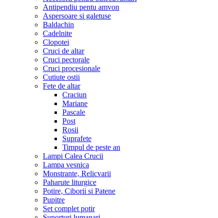
Antipendiu pentu amvon
Aspersoare si galetuse
Baldachin
Cadelnite
Clopotei
Cruci de altar
Cruci pectorale
Cruci procesionale
Cutiute ostii
Fete de altar
Craciun
Mariane
Pascale
Post
Rosii
Suprafete
Timpul de peste an
Lampi Calea Crucii
Lampa vesnica
Monstrante, Relicvarii
Paharute liturgice
Potire, Ciborii si Patene
Pupitre
Set complet potir
Suporturi lumanari