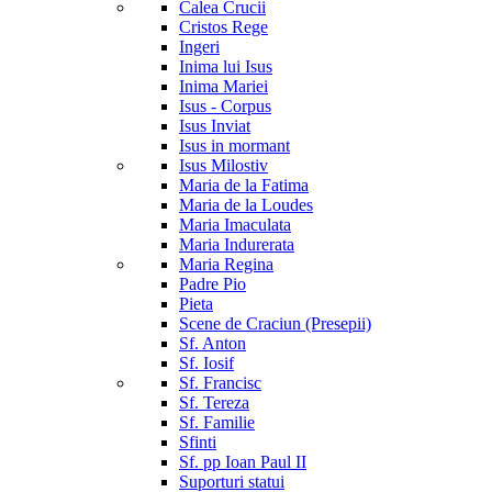
Calea Crucii
Cristos Rege
Ingeri
Inima lui Isus
Inima Mariei
Isus - Corpus
Isus Inviat
Isus in mormant
Isus Milostiv
Maria de la Fatima
Maria de la Loudes
Maria Imaculata
Maria Indurerata
Maria Regina
Padre Pio
Pieta
Scene de Craciun (Presepii)
Sf. Anton
Sf. Iosif
Sf. Francisc
Sf. Tereza
Sf. Familie
Sfinti
Sf. pp Ioan Paul II
Suporturi statui