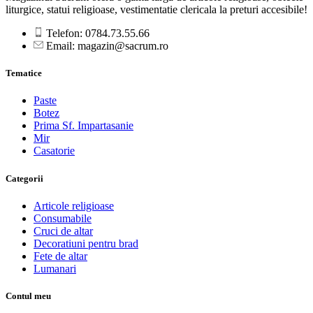
liturgice, statui religioase, vestimentatie clericala la preturi accesibile!
Telefon: 0784.73.55.66
Email: magazin@sacrum.ro
Tematice
Paste
Botez
Prima Sf. Impartasanie
Mir
Casatorie
Categorii
Articole religioase
Consumabile
Cruci de altar
Decoratiuni pentru brad
Fete de altar
Lumanari
Contul meu