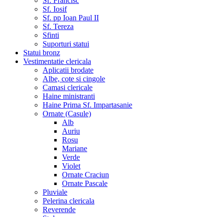
Sf. Francisc
Sf. Iosif
Sf. pp Ioan Paul II
Sf. Tereza
Sfinti
Suporturi statui
Statui bronz
Vestimentatie clericala
Aplicatii brodate
Albe, cote si cingole
Camasi clericale
Haine ministranti
Haine Prima Sf. Impartasanie
Ornate (Casule)
Alb
Auriu
Rosu
Mariane
Verde
Violet
Ornate Craciun
Ornate Pascale
Pluviale
Pelerina clericala
Reverende