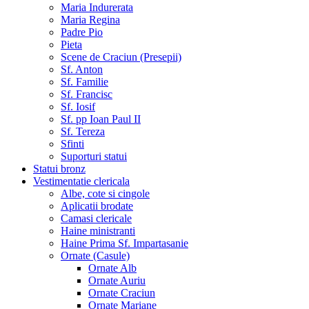
Maria Indurerata
Maria Regina
Padre Pio
Pieta
Scene de Craciun (Presepii)
Sf. Anton
Sf. Familie
Sf. Francisc
Sf. Iosif
Sf. pp Ioan Paul II
Sf. Tereza
Sfinti
Suporturi statui
Statui bronz
Vestimentatie clericala
Albe, cote si cingole
Aplicatii brodate
Camasi clericale
Haine ministranti
Haine Prima Sf. Impartasanie
Ornate (Casule)
Ornate Alb
Ornate Auriu
Ornate Craciun
Ornate Mariane