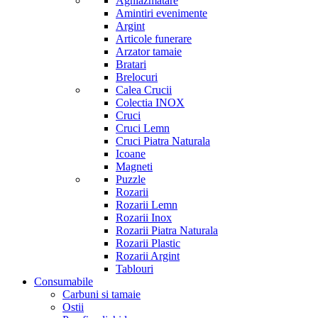
Aghiazmatare
Amintiri evenimente
Argint
Articole funerare
Arzator tamaie
Bratari
Brelocuri
Calea Crucii
Colectia INOX
Cruci
Cruci Lemn
Cruci Piatra Naturala
Icoane
Magneti
Puzzle
Rozarii
Rozarii Lemn
Rozarii Inox
Rozarii Piatra Naturala
Rozarii Plastic
Rozarii Argint
Tablouri
Consumabile
Carbuni si tamaie
Ostii