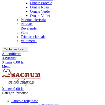
Ornate Pascale
Ornate Rosu
Ornate Verde
Ornate Violet
Pelerina clericala
Pluviale
Reverende
Stole
Tricouri clericale
Val umeral
Cauta produse...
Autentificare
0
Wishlist
0
items
0,00
lei
Menu
0
items
0,00
lei
Categorii produse
Articole religioase