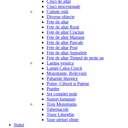
Cruci de altar
Cruci procesionale
Cutiute ostii
Diverse obiecte
Fete de altar
Fete de altar Rosii
Fete de altar Craciun
Fete de altar Mariane
Fete de altar Pascale
Fete de altar Post
Fete de altar Suprafete
Fete de altar Timpul de peste an
Lampa vesnica
Lampi Calea Crucii
Monstrante, Relicvarii
Paharute liturgice
Potire, Ciborii si Patene
Pupitre
Set complet potir
Suport lumanari
Tron Monstranta
Tabernacole
Truse Liturghie
Vase uleiuri sfinte
Statui