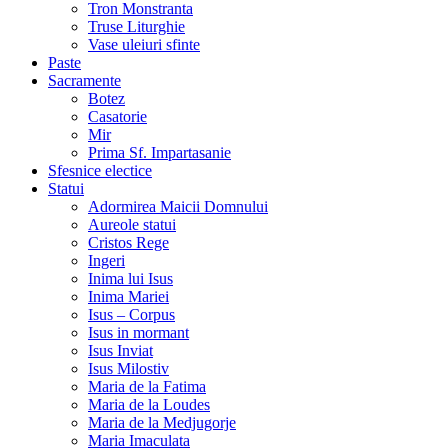
Tron Monstranta
Truse Liturghie
Vase uleiuri sfinte
Paste
Sacramente
Botez
Casatorie
Mir
Prima Sf. Impartasanie
Sfesnice electice
Statui
Adormirea Maicii Domnului
Aureole statui
Cristos Rege
Ingeri
Inima lui Isus
Inima Mariei
Isus – Corpus
Isus in mormant
Isus Inviat
Isus Milostiv
Maria de la Fatima
Maria de la Loudes
Maria de la Medjugorje
Maria Imaculata