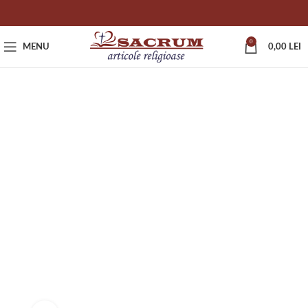
0
MENU
0,00
LEI