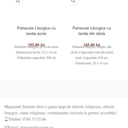
Paharute Liturgice cu
Paharute Liturgice cu
tavita aurie
tavita din sticla
295,00
lei
245,00
lei
Paharute Liturgice pe tavita aurie
Paharute liturgice simple, din
P
Dimensiuni tavita: 23 x 14 cm
sticla. Capacelele sunt din metal
Paharutele capacitate 200 ml
aurit. Capacitate 100 ml.
sup
Dimensiuni: 20 x 10 cm.
Magazinul Sacrum ofera o gama larga de articole religioase, obiecte
liturgice, statui religioase, vestimentatie clericala la preturi accesibile!
Telefon: 0784.73.55.66
Email: magazin@sacrum.ro